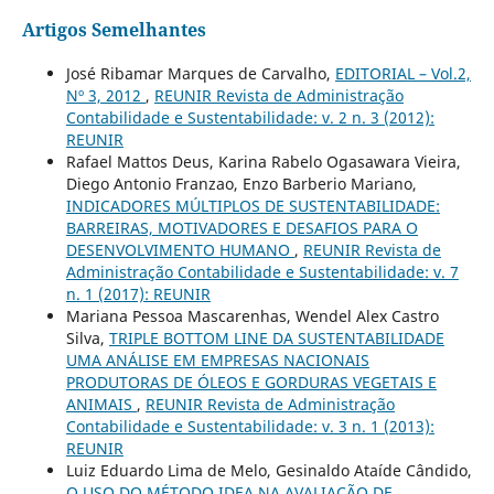
Artigos Semelhantes
José Ribamar Marques de Carvalho,
EDITORIAL – Vol.2,
Nº 3, 2012
,
REUNIR Revista de Administração
Contabilidade e Sustentabilidade: v. 2 n. 3 (2012):
REUNIR
Rafael Mattos Deus, Karina Rabelo Ogasawara Vieira,
Diego Antonio Franzao, Enzo Barberio Mariano,
INDICADORES MÚLTIPLOS DE SUSTENTABILIDADE:
BARREIRAS, MOTIVADORES E DESAFIOS PARA O
DESENVOLVIMENTO HUMANO
,
REUNIR Revista de
Administração Contabilidade e Sustentabilidade: v. 7
n. 1 (2017): REUNIR
Mariana Pessoa Mascarenhas, Wendel Alex Castro
Silva,
TRIPLE BOTTOM LINE DA SUSTENTABILIDADE
UMA ANÁLISE EM EMPRESAS NACIONAIS
PRODUTORAS DE ÓLEOS E GORDURAS VEGETAIS E
ANIMAIS
,
REUNIR Revista de Administração
Contabilidade e Sustentabilidade: v. 3 n. 1 (2013):
REUNIR
Luiz Eduardo Lima de Melo, Gesinaldo Ataíde Cândido,
O USO DO MÉTODO IDEA NA AVALIAÇÃO DE