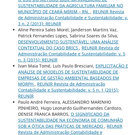
SUSTENTABILIDADE DA AGRICULTURA FAMILIAR NO
MUNICÍPIO DE CEARÁ-MIRIM – RN.
,
REUNIR Revista
de Administração Contabilidade e Sustentabilidade: v.
3 n. 2 (2013): REUNIR
Aline Pereira Sales Morel, Janderson Martins Vaz,
Patrick Fernandes Lopes, Sabrina Soares da Silva,
DESENVOLVIMENTO SUSTENTÁVEL: UMA ANÁLISE
CONTEXTUAL DO CASO BRICS
,
REUNIR Revista de
Administração Contabilidade e Sustentabilidade: v. 5
n. 3 (2015): REUNIR
Ivan Maia Tomé, Luís Paulo Bresciani,
EXPLICITAÇÃO E
ANÁLISE DE MODELOS DE SUSTENTABILIDADE DE
EMPRESAS DE GESTÃO AMBIENTAL BASEADOS EM
MORPH
,
REUNIR Revista de Administração
Contabilidade e Sustentabilidade: v. 5 n. 1 (2015):
REUNIR
Paulo André Ferreira, ALESSANDRO MARINHO
PINHEIRO, Hugo Leonardo Guilhernandes Cardozo,
DENISE FRANCA BARROS,
O SIGNIFICADO DA
SUSTENTABILIDADE NA ECONOMIA DE COMUNHÃO
SOB A ÓTICA DAS PRÁTICAS DE MERCADO
,
REUNIR
Revista de Administração Contabilidade e