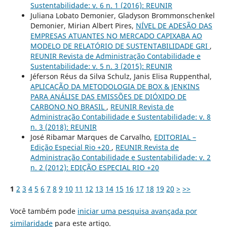
Sustentabilidade: v. 6 n. 1 (2016): REUNIR
Juliana Lobato Demonier, Gladyson Brommonschenkel
Demonier, Mirian Albert Pires,
NÍVEL DE ADESÃO DAS
EMPRESAS ATUANTES NO MERCADO CAPIXABA AO
MODELO DE RELATÓRIO DE SUSTENTABILIDADE GRI
,
REUNIR Revista de Administração Contabilidade e
Sustentabilidade: v. 5 n. 3 (2015): REUNIR
Jéferson Réus da Silva Schulz, Janis Elisa Ruppenthal,
APLICAÇÃO DA METODOLOGIA DE BOX & JENKINS
PARA ANÁLISE DAS EMISSÕES DE DIÓXIDO DE
CARBONO NO BRASIL
,
REUNIR Revista de
Administração Contabilidade e Sustentabilidade: v. 8
n. 3 (2018): REUNIR
José Ribamar Marques de Carvalho,
EDITORIAL –
Edição Especial Rio +20
,
REUNIR Revista de
Administração Contabilidade e Sustentabilidade: v. 2
n. 2 (2012): EDIÇÃO ESPECIAL RIO +20
1
2
3
4
5
6
7
8
9
10
11
12
13
14
15
16
17
18
19
20
>
>>
Você também pode
iniciar uma pesquisa avançada por
similaridade
para este artigo.