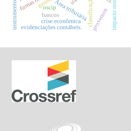
classificação
Área tributária
oscip
proventos
bancos
crise econômica
evidenciações contábeis.