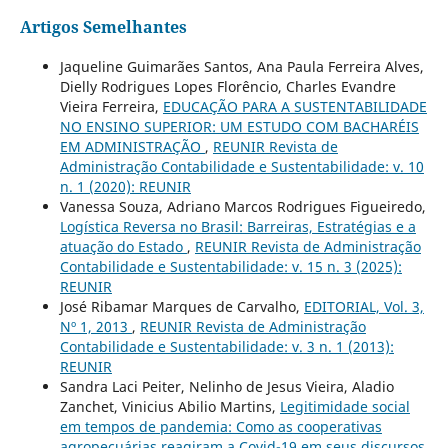
Artigos Semelhantes
Jaqueline Guimarães Santos, Ana Paula Ferreira Alves,
Dielly Rodrigues Lopes Florêncio, Charles Evandre
Vieira Ferreira,
EDUCAÇÃO PARA A SUSTENTABILIDADE
NO ENSINO SUPERIOR: UM ESTUDO COM BACHARÉIS
EM ADMINISTRAÇÃO
,
REUNIR Revista de
Administração Contabilidade e Sustentabilidade: v. 10
n. 1 (2020): REUNIR
Vanessa Souza, Adriano Marcos Rodrigues Figueiredo,
Logística Reversa no Brasil: Barreiras, Estratégias e a
atuação do Estado
,
REUNIR Revista de Administração
Contabilidade e Sustentabilidade: v. 15 n. 3 (2025):
REUNIR
José Ribamar Marques de Carvalho,
EDITORIAL, Vol. 3,
Nº 1, 2013
,
REUNIR Revista de Administração
Contabilidade e Sustentabilidade: v. 3 n. 1 (2013):
REUNIR
Sandra Laci Peiter, Nelinho de Jesus Vieira, Aladio
Zanchet, Vinicius Abilio Martins,
Legitimidade social
em tempos de pandemia: Como as cooperativas
agropecuárias reagiram a Covid-19 em seus discursos