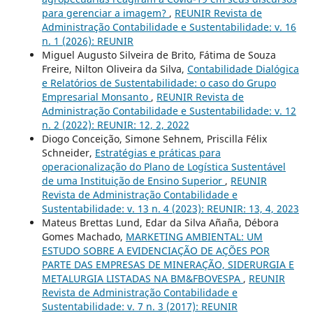
para gerenciar a imagem?
,
REUNIR Revista de
Administração Contabilidade e Sustentabilidade: v. 16
n. 1 (2026): REUNIR
Miguel Augusto Silveira de Brito, Fátima de Souza
Freire, Nilton Oliveira da Silva,
Contabilidade Dialógica
e Relatórios de Sustentabilidade: o caso do Grupo
Empresarial Monsanto
,
REUNIR Revista de
Administração Contabilidade e Sustentabilidade: v. 12
n. 2 (2022): REUNIR: 12, 2, 2022
Diogo Conceição, Simone Sehnem, Priscilla Félix
Schneider,
Estratégias e práticas para
operacionalização do Plano de Logística Sustentável
de uma Instituição de Ensino Superior
,
REUNIR
Revista de Administração Contabilidade e
Sustentabilidade: v. 13 n. 4 (2023): REUNIR: 13, 4, 2023
Mateus Brettas Lund, Edar da Silva Añaña, Débora
Gomes Machado,
MARKETING AMBIENTAL: UM
ESTUDO SOBRE A EVIDENCIAÇÃO DE AÇÕES POR
PARTE DAS EMPRESAS DE MINERAÇÃO, SIDERURGIA E
METALURGIA LISTADAS NA BM&FBOVESPA
,
REUNIR
Revista de Administração Contabilidade e
Sustentabilidade: v. 7 n. 3 (2017): REUNIR