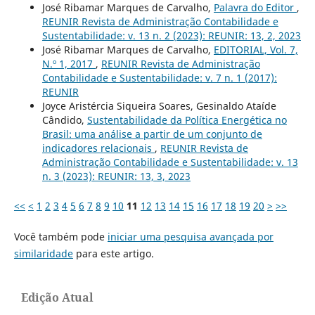
José Ribamar Marques de Carvalho,
Palavra do Editor
,
REUNIR Revista de Administração Contabilidade e
Sustentabilidade: v. 13 n. 2 (2023): REUNIR: 13, 2, 2023
José Ribamar Marques de Carvalho,
EDITORIAL, Vol. 7,
N.º 1, 2017
,
REUNIR Revista de Administração
Contabilidade e Sustentabilidade: v. 7 n. 1 (2017):
REUNIR
Joyce Aristércia Siqueira Soares, Gesinaldo Ataíde
Cândido,
Sustentabilidade da Política Energética no
Brasil: uma análise a partir de um conjunto de
indicadores relacionais
,
REUNIR Revista de
Administração Contabilidade e Sustentabilidade: v. 13
n. 3 (2023): REUNIR: 13, 3, 2023
<<
<
1
2
3
4
5
6
7
8
9
10
11
12
13
14
15
16
17
18
19
20
>
>>
Você também pode
iniciar uma pesquisa avançada por
similaridade
para este artigo.
Edição Atual