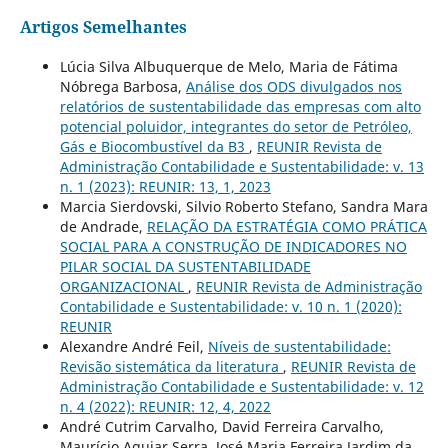
Artigos Semelhantes
Lúcia Silva Albuquerque de Melo, Maria de Fátima
Nóbrega Barbosa,
Análise dos ODS divulgados nos
relatórios de sustentabilidade das empresas com alto
potencial poluidor, integrantes do setor de Petróleo,
Gás e Biocombustível da B3
,
REUNIR Revista de
Administração Contabilidade e Sustentabilidade: v. 13
n. 1 (2023): REUNIR: 13, 1, 2023
Marcia Sierdovski, Silvio Roberto Stefano, Sandra Mara
de Andrade,
RELAÇÃO DA ESTRATÉGIA COMO PRÁTICA
SOCIAL PARA A CONSTRUÇÃO DE INDICADORES NO
PILAR SOCIAL DA SUSTENTABILIDADE
ORGANIZACIONAL
,
REUNIR Revista de Administração
Contabilidade e Sustentabilidade: v. 10 n. 1 (2020):
REUNIR
Alexandre André Feil,
Níveis de sustentabilidade:
Revisão sistemática da literatura
,
REUNIR Revista de
Administração Contabilidade e Sustentabilidade: v. 12
n. 4 (2022): REUNIR: 12, 4, 2022
André Cutrim Carvalho, David Ferreira Carvalho,
Maurício Aguiar Serra, José Maria Ferreira Jardim da