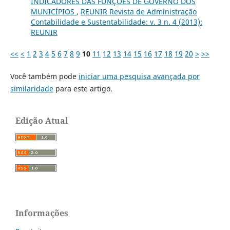
INDICADORES DAS FUNÇÕES DE GOVERNO DOS
MUNICÍPIOS
,
REUNIR Revista de Administração
Contabilidade e Sustentabilidade: v. 3 n. 4 (2013):
REUNIR
<<
<
1
2
3
4
5
6
7
8
9
10
11
12
13
14
15
16
17
18
19
20
>
>>
Você também pode
iniciar uma pesquisa avançada por
similaridade
para este artigo.
Edição Atual
Informações