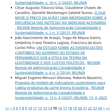
Sustentabilidade: v. 10 n. 3 (2020): REUNIR
César Augusto Tibúrcio Silva, Claudilene Chaves de
Carvalho, Danielle Montenegro Salomé Nunes,
O QUE
MOVE O PREÇO DA AÇÃO? UMA ABORDAGEM SOBRE A
INFLUÊNCIA DAS NOTÍCIAS NO MERCADO ACIONÁRIO
,
REUNIR Revista de Administração Contabilidade e
Sustentabilidade: v. 2 n. 3 (2012): REUNIR
João Nascimento de Araújo, Tiago de Moura Soeiro,
Umbelina Cravo Teixeira Lagioia, Francisco de Assis
Carlos Filho,
UM ESTUDO SOBRE AS EVIDENCIAÇÕES
CONTÁBEIS DO GOVERNO DO ESTADO DE
PERNAMBUCO SOB A ÓTICA DA TEORIA DA
LEGITIMIDADE E DOS CUSTOS POLÍTICOS
,
REUNIR
Revista de Administração Contabilidade e
Sustentabilidade: v. 4 n. 3 (2014): REUNIR
Miguel Eugenio Minuzzi Vilanova, Roberto Bazanini,
Proposta de modelo de indicadores sustentáveis para
cadeia produtiva da carne bovina brasileira
,
REUNIR
Revista de Administração Contabilidade e
Sustentabilidade: v. 13 n. 4 (2023): REUNIR: 13, 4, 2023
<<
<
5
6
7
8
9
10
11
12
13
14
15
16
17
18
19
20
21
22
23
24
>
>>