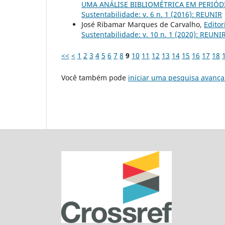
UMA ANÁLISE BIBLIOMÉTRICA EM PERIÓ
Sustentabilidade: v. 6 n. 1 (2016): REUNIR
José Ribamar Marques de Carvalho,
Editor
Sustentabilidade: v. 10 n. 1 (2020): REUNI
<<
<
1
2
3
4
5
6
7
8
9
10
11
12
13
14
15
16
17
18
Você também pode
iniciar uma pesquisa avança