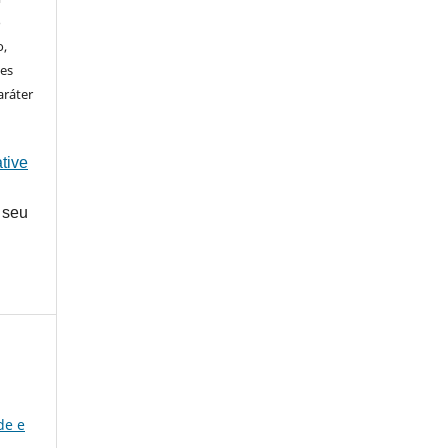
o
o,
ões
aráter
tive
 seu
de e