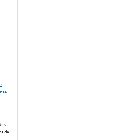
e
a
-
ense
.
ados
os de
m