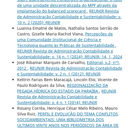
de uma unidade descentralizada do MPF através da
implantação do balanced scorecard
,
REUNIR Revista
de Administração Contabilidade e Sustentabilidade: v.
10 n. 2 (2020): REUNIR
Luanna Ematné de Matos, Nathália Santos Serrão de
Castro, Giselle Maria Rachid Viana,
Percepções de
uma Comunidade Institucional de Ciência e
Tecnologia quanto às Práticas de Sustentabilidade
,
REUNIR Revista de Administração Contabilidade e
Sustentabilidade: v. 14 n. 1 (2024): REUNIR: 14, 1, 2024
José Ribamar Marques de Carvalho,
Editorial, v.2, nº1,
2012
,
REUNIR Revista de Administração Contabilidade
e Sustentabilidade: v. 2 n. 1 (2012): REUNIR
Kettrin Farias Bem Maracajá, Lincoln Eloi, Vicente de
Paulo Rodrigues da Silva,
REGIONALIZAÇÃO DA
PEGADA HÍDRICA DO ESTADO DA PARAÍBA
,
REUNIR
Revista de Administração Contabilidade e
Sustentabilidade: v. 4 n. 1 (2014): REUNIR
Rosany Corrêa, Henrique César Melo Ribeiro, Mauro
Silva Ruiz,
PERFIL E EVOLUÇÃO DO TEMA CONFLITOS
SOCIOAMBIENTAIS: UMA BIBLIOMETRIA DOS
ÚLTIMOS VINTE ANOS NOS PERIÓDICOS DA ÁREA DE