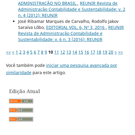
ADMINISTRAÇÃO NO BRASIL
,
REUNIR Revista de
Administração Contabilidade e Sustentabilidade: v. 2
n. 4 (2012): REUNIR
José Ribamar Marques de Carvalho, Rodolfo Jakov
Saraiva Lôbo,
EDITORIAL VOL. 6, Nº 3, 2016
,
REUNIR
Revista de Administração Contabilidade e
Sustentabilidade: v. 6 n. 3 (2016): REUNIR
<<
<
1
2
3
4
5
6
7
8
9
10
11
12
13
14
15
16
17
18
19
20
>
>>
Você também pode
iniciar uma pesquisa avançada por
similaridade
para este artigo.
Edição Atual