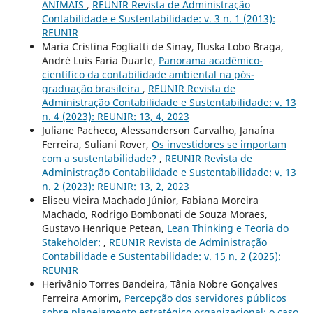
ANIMAIS
,
REUNIR Revista de Administração
Contabilidade e Sustentabilidade: v. 3 n. 1 (2013):
REUNIR
Maria Cristina Fogliatti de Sinay, Iluska Lobo Braga,
André Luis Faria Duarte,
Panorama acadêmico-
científico da contabilidade ambiental na pós-
graduação brasileira
,
REUNIR Revista de
Administração Contabilidade e Sustentabilidade: v. 13
n. 4 (2023): REUNIR: 13, 4, 2023
Juliane Pacheco, Alessanderson Carvalho, Janaína
Ferreira, Suliani Rover,
Os investidores se importam
com a sustentabilidade?
,
REUNIR Revista de
Administração Contabilidade e Sustentabilidade: v. 13
n. 2 (2023): REUNIR: 13, 2, 2023
Eliseu Vieira Machado Júnior, Fabiana Moreira
Machado, Rodrigo Bombonati de Souza Moraes,
Gustavo Henrique Petean,
Lean Thinking e Teoria do
Stakeholder:
,
REUNIR Revista de Administração
Contabilidade e Sustentabilidade: v. 15 n. 2 (2025):
REUNIR
Herivânio Torres Bandeira, Tânia Nobre Gonçalves
Ferreira Amorim,
Percepção dos servidores públicos
sobre planejamento estratégico organizacional: o caso