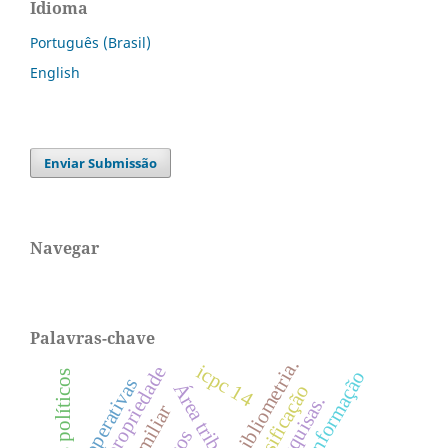
Idioma
Português (Brasil)
English
Enviar Submissão
Navegar
Palavras-chave
bibliometria.
icpc 14
informação
custos políticos
cooperativas
Área tributária
classificação
pesquisas.