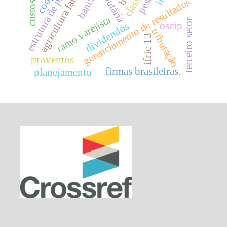
estrutura de propriedade
agricultura familiar
bancos
gerenciamento de resultados
ramo varejista
terceiro setor
oscip
dividendos
tributação
ifric 13
proventos
firmas brasileiras.
planejamento