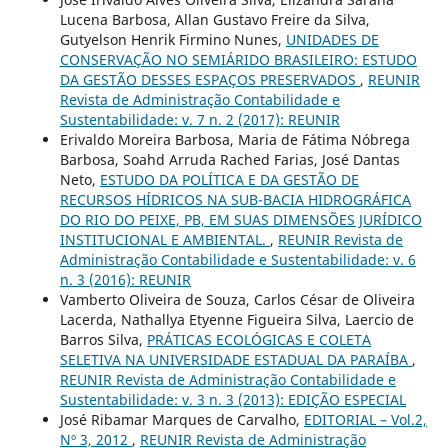
Lucena Barbosa, Allan Gustavo Freire da Silva,
Gutyelson Henrik Firmino Nunes,
UNIDADES DE
CONSERVAÇÃO NO SEMIÁRIDO BRASILEIRO: ESTUDO
DA GESTÃO DESSES ESPAÇOS PRESERVADOS
,
REUNIR
Revista de Administração Contabilidade e
Sustentabilidade: v. 7 n. 2 (2017): REUNIR
Erivaldo Moreira Barbosa, Maria de Fátima Nóbrega
Barbosa, Soahd Arruda Rached Farias, José Dantas
Neto,
ESTUDO DA POLÍTICA E DA GESTÃO DE
RECURSOS HÍDRICOS NA SUB-BACIA HIDROGRÁFICA
DO RIO DO PEIXE, PB, EM SUAS DIMENSÕES JURÍDICO
INSTITUCIONAL E AMBIENTAL.
,
REUNIR Revista de
Administração Contabilidade e Sustentabilidade: v. 6
n. 3 (2016): REUNIR
Vamberto Oliveira de Souza, Carlos César de Oliveira
Lacerda, Nathallya Etyenne Figueira Silva, Laercio de
Barros Silva,
PRÁTICAS ECOLÓGICAS E COLETA
SELETIVA NA UNIVERSIDADE ESTADUAL DA PARAÍBA
,
REUNIR Revista de Administração Contabilidade e
Sustentabilidade: v. 3 n. 3 (2013): EDIÇÃO ESPECIAL
José Ribamar Marques de Carvalho,
EDITORIAL – Vol.2,
Nº 3, 2012
,
REUNIR Revista de Administração