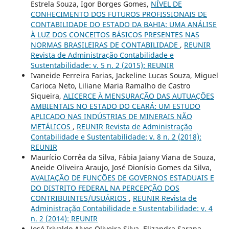
Estrela Souza, Igor Borges Gomes,
NÍVEL DE
CONHECIMENTO DOS FUTUROS PROFISSIONAIS DE
CONTABILIDADE DO ESTADO DA BAHIA: UMA ANÁLISE
À LUZ DOS CONCEITOS BÁSICOS PRESENTES NAS
NORMAS BRASILEIRAS DE CONTABILIDADE
,
REUNIR
Revista de Administração Contabilidade e
Sustentabilidade: v. 5 n. 2 (2015): REUNIR
Ivaneide Ferreira Farias, Jackeline Lucas Souza, Miguel
Carioca Neto, Liliane Maria Ramalho de Castro
Siqueira,
ALICERCE À MENSURAÇÃO DAS AUTUAÇÕES
AMBIENTAIS NO ESTADO DO CEARÁ: UM ESTUDO
APLICADO NAS INDÚSTRIAS DE MINERAIS NÃO
METÁLICOS
,
REUNIR Revista de Administração
Contabilidade e Sustentabilidade: v. 8 n. 2 (2018):
REUNIR
Maurício Corrêa da Silva, Fábia Jaiany Viana de Souza,
Aneide Oliveira Araujo, José Dionísio Gomes da Silva,
AVALIAÇÃO DE FUNÇÕES DE GOVERNOS ESTADUAIS E
DO DISTRITO FEDERAL NA PERCEPÇÃO DOS
CONTRIBUINTES/USUÁRIOS
,
REUNIR Revista de
Administração Contabilidade e Sustentabilidade: v. 4
n. 2 (2014): REUNIR
José Irivaldo Alves Oliveira Silva, Elizandra Sarana