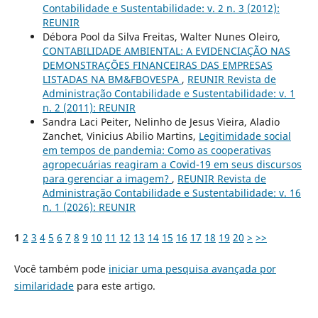
Contabilidade e Sustentabilidade: v. 2 n. 3 (2012):
REUNIR
Débora Pool da Silva Freitas, Walter Nunes Oleiro,
CONTABILIDADE AMBIENTAL: A EVIDENCIAÇÃO NAS
DEMONSTRAÇÕES FINANCEIRAS DAS EMPRESAS
LISTADAS NA BM&FBOVESPA
,
REUNIR Revista de
Administração Contabilidade e Sustentabilidade: v. 1
n. 2 (2011): REUNIR
Sandra Laci Peiter, Nelinho de Jesus Vieira, Aladio
Zanchet, Vinicius Abilio Martins,
Legitimidade social
em tempos de pandemia: Como as cooperativas
agropecuárias reagiram a Covid-19 em seus discursos
para gerenciar a imagem?
,
REUNIR Revista de
Administração Contabilidade e Sustentabilidade: v. 16
n. 1 (2026): REUNIR
1
2
3
4
5
6
7
8
9
10
11
12
13
14
15
16
17
18
19
20
>
>>
Você também pode
iniciar uma pesquisa avançada por
similaridade
para este artigo.