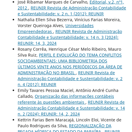
José Ribamar Marques de Carvalho,
Editorial, v.2, nº1,
2012
,
REUNIR Revista de Administração Contabilidade
e Sustentabilidade: v. 2 n. 1 (2012): REUNIR
Nathalia Ellen Silva Bezerra, Vinícius Farias Moreira,
Vorster Queiroga Alves,
Universidades
Empreendedoras
,
REUNIR Revista de Administração
Contabilidade e Sustentabilidade: v. 14 n. 3 (2024):
REUNIR: 14, 3, 2024
Rosany Corrêa, Henrique César Melo Ribeiro, Mauro
Silva Ruiz,
PERFIL E EVOLUÇÃO DO TEMA CONFLITOS
SOCIOAMBIENTAIS: UMA BIBLIOMETRIA DOS
ÚLTIMOS VINTE ANOS NOS PERIÓDICOS DA ÁREA DE
ADMINISTRAÇÃO NO BRASIL
,
REUNIR Revista de
Administração Contabilidade e Sustentabilidade: v. 2
n. 4 (2012): REUNIR
Emily Tavares Pessoa Maciel, Antônio André Cunha
Callado,
Organização das informações contábeis
referente às questões ambientais
,
REUNIR Revista de
Administração Contabilidade e Sustentabilidade: v. 14
n. 2 (2024): REUNIR: 14, 2, 2024
Kettrin Farias Bem Maracajá, Lincoln Eloi, Vicente de
Paulo Rodrigues da Silva,
REGIONALIZAÇÃO DA
PEGADA HÍDRICA DO ESTADO DA PARAÍBA
,
REUNIR