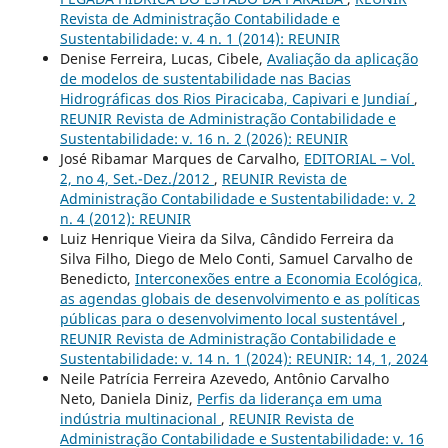
Revista de Administração Contabilidade e
Sustentabilidade: v. 4 n. 1 (2014): REUNIR
Denise Ferreira, Lucas, Cibele,
Avaliação da aplicação
de modelos de sustentabilidade nas Bacias
Hidrográficas dos Rios Piracicaba, Capivari e Jundiaí
,
REUNIR Revista de Administração Contabilidade e
Sustentabilidade: v. 16 n. 2 (2026): REUNIR
José Ribamar Marques de Carvalho,
EDITORIAL – Vol.
2, no 4, Set.-Dez./2012
,
REUNIR Revista de
Administração Contabilidade e Sustentabilidade: v. 2
n. 4 (2012): REUNIR
Luiz Henrique Vieira da Silva, Cândido Ferreira da
Silva Filho, Diego de Melo Conti, Samuel Carvalho de
Benedicto,
Interconexões entre a Economia Ecológica,
as agendas globais de desenvolvimento e as políticas
públicas para o desenvolvimento local sustentável
,
REUNIR Revista de Administração Contabilidade e
Sustentabilidade: v. 14 n. 1 (2024): REUNIR: 14, 1, 2024
Neile Patrícia Ferreira Azevedo, Antônio Carvalho
Neto, Daniela Diniz,
Perfis da liderança em uma
indústria multinacional
,
REUNIR Revista de
Administração Contabilidade e Sustentabilidade: v. 16