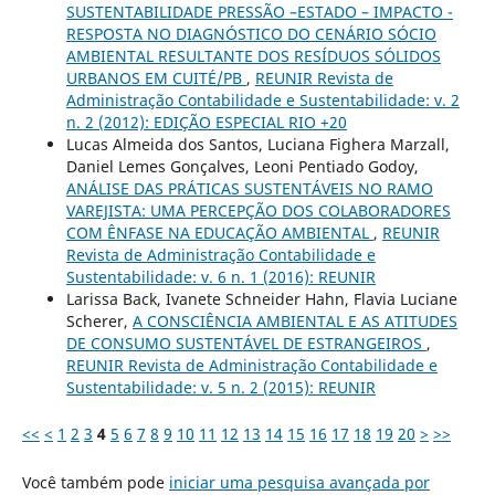
SUSTENTABILIDADE PRESSÃO –ESTADO – IMPACTO -
RESPOSTA NO DIAGNÓSTICO DO CENÁRIO SÓCIO
AMBIENTAL RESULTANTE DOS RESÍDUOS SÓLIDOS
URBANOS EM CUITÉ/PB
,
REUNIR Revista de
Administração Contabilidade e Sustentabilidade: v. 2
n. 2 (2012): EDIÇÃO ESPECIAL RIO +20
Lucas Almeida dos Santos, Luciana Fighera Marzall,
Daniel Lemes Gonçalves, Leoni Pentiado Godoy,
ANÁLISE DAS PRÁTICAS SUSTENTÁVEIS NO RAMO
VAREJISTA: UMA PERCEPÇÃO DOS COLABORADORES
COM ÊNFASE NA EDUCAÇÃO AMBIENTAL
,
REUNIR
Revista de Administração Contabilidade e
Sustentabilidade: v. 6 n. 1 (2016): REUNIR
Larissa Back, Ivanete Schneider Hahn, Flavia Luciane
Scherer,
A CONSCIÊNCIA AMBIENTAL E AS ATITUDES
DE CONSUMO SUSTENTÁVEL DE ESTRANGEIROS
,
REUNIR Revista de Administração Contabilidade e
Sustentabilidade: v. 5 n. 2 (2015): REUNIR
<<
<
1
2
3
4
5
6
7
8
9
10
11
12
13
14
15
16
17
18
19
20
>
>>
Você também pode
iniciar uma pesquisa avançada por