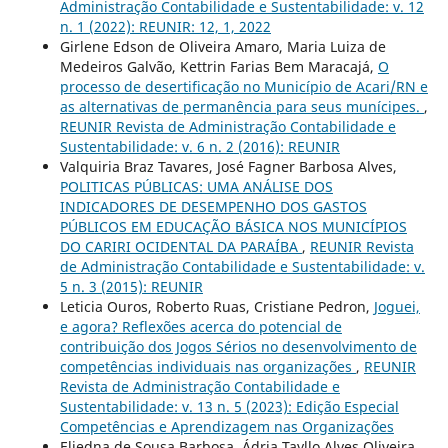
Administração Contabilidade e Sustentabilidade: v. 12
n. 1 (2022): REUNIR: 12, 1, 2022
Girlene Edson de Oliveira Amaro, Maria Luiza de
Medeiros Galvão, Kettrin Farias Bem Maracajá,
O
processo de desertificação no Município de Acari/RN e
as alternativas de permanência para seus munícipes.
,
REUNIR Revista de Administração Contabilidade e
Sustentabilidade: v. 6 n. 2 (2016): REUNIR
Valquiria Braz Tavares, José Fagner Barbosa Alves,
POLITICAS PÚBLICAS: UMA ANÁLISE DOS
INDICADORES DE DESEMPENHO DOS GASTOS
PÚBLICOS EM EDUCAÇÃO BÁSICA NOS MUNICÍPIOS
DO CARIRI OCIDENTAL DA PARAÍBA
,
REUNIR Revista
de Administração Contabilidade e Sustentabilidade: v.
5 n. 3 (2015): REUNIR
Leticia Ouros, Roberto Ruas, Cristiane Pedron,
Joguei,
e agora? Reflexões acerca do potencial de
contribuição dos Jogos Sérios no desenvolvimento de
competências individuais nas organizações
,
REUNIR
Revista de Administração Contabilidade e
Sustentabilidade: v. 13 n. 5 (2023): Edição Especial
Competências e Aprendizagem nas Organizações
Eliedna de Sousa Barbosa, Ádria Tayllo Alves Oliveira,