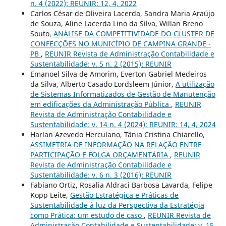
n. 4 (2022): REUNIR: 12, 4, 2022
Carlos César de Oliveira Lacerda, Sandra Maria Araújo
de Souza, Aline Lacerda Lino da Silva, Willan Breno
Souto,
ANÁLISE DA COMPETITIVIDADE DO CLUSTER DE
CONFECÇÕES NO MUNICÍPIO DE CAMPINA GRANDE -
PB
,
REUNIR Revista de Administração Contabilidade e
Sustentabilidade: v. 5 n. 2 (2015): REUNIR
Emanoel Silva de Amorim, Everton Gabriel Medeiros
da Silva, Alberto Casado Lordsleem Júnior,
A utilização
de Sistemas Informatizados de Gestão de Manutenção
em edificações da Administração Pública
,
REUNIR
Revista de Administração Contabilidade e
Sustentabilidade: v. 14 n. 4 (2024): REUNIR: 14, 4, 2024
Harlan Azevedo Herculano, Tânia Cristina Chiarello,
ASSIMETRIA DE INFORMAÇÃO NA RELAÇÃO ENTRE
PARTICIPAÇÃO E FOLGA ORÇAMENTÁRIA
,
REUNIR
Revista de Administração Contabilidade e
Sustentabilidade: v. 6 n. 3 (2016): REUNIR
Fabiano Ortiz, Rosalia Aldraci Barbosa Lavarda, Felipe
Kopp Leite,
Gestão Estratégica e Práticas de
Sustentabilidade à luz da Perspectiva da Estratégia
como Prática: um estudo de caso
,
REUNIR Revista de
Administração Contabilidade e Sustentabilidade: v. 15