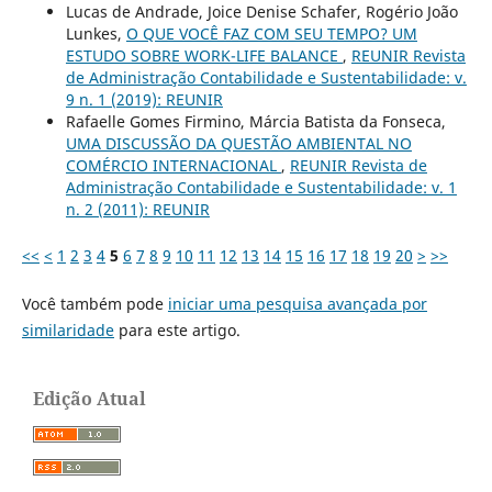
Lucas de Andrade, Joice Denise Schafer, Rogério João
Lunkes,
O QUE VOCÊ FAZ COM SEU TEMPO? UM
ESTUDO SOBRE WORK-LIFE BALANCE
,
REUNIR Revista
de Administração Contabilidade e Sustentabilidade: v.
9 n. 1 (2019): REUNIR
Rafaelle Gomes Firmino, Márcia Batista da Fonseca,
UMA DISCUSSÃO DA QUESTÃO AMBIENTAL NO
COMÉRCIO INTERNACIONAL
,
REUNIR Revista de
Administração Contabilidade e Sustentabilidade: v. 1
n. 2 (2011): REUNIR
<<
<
1
2
3
4
5
6
7
8
9
10
11
12
13
14
15
16
17
18
19
20
>
>>
Você também pode
iniciar uma pesquisa avançada por
similaridade
para este artigo.
Edição Atual