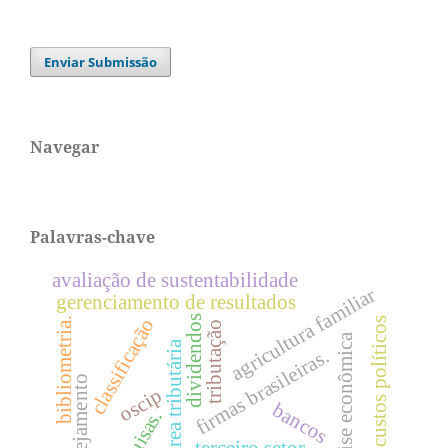
Enviar Submissão
Navegar
Palavras-chave
avaliação de sustentabilidade
agricultura familiar
gerenciamento de resultados
dividendos
classificação
bibliometria.
custos políticos
tributação
crise econômica
Área tributária
firmas brasileiras.
planejamento
oscip
bancos
terceiro setor