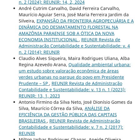
n. 2 (2024): REUNIR: 14, 2, 2024
André Cutrim Carvalho, David Ferreira Carvalho,
Maurício Aguiar Serra, José Maria Ferreira Jardim da
Silveira,
EXPANSÃO DA FRONTEIRA AGROPECUÁRIA E A
DINÂMICA DO DESMATAMENTO FLORESTAL NA
AMAZÔNIA PARAENSE SOB A ÓTICA DA NOVA
ECONOMIA INSTITUCIONAL
,
REUNIR Revista de
Administração Contabilidade e Sustentabilidade: v. 4
n. 2 (2014): REUNIR
Claudio Alves Siqueira, Maira Rodrigues Uliana, Alba
Regina Azevedo Arana,
Qualidade ambiental urbana:
um estudo sobre valoração econômica de áreas
verdes urbanas no parque do povo em Presidente
Prudente – SP
,
REUNIR Revista de Administração
Contabilidade e Sustentabilidade: v. 13 n. 1 (2023):
REUNIR: 13, 1, 2023
Antonio Firmino da Silva Neto, José Dionísio Gomes da
Silva, Maurício Côrrea da Silva,
ANÁLISE DA
EFICIÊNCIA DA GESTÃO PÚBLICA DAS CAPITAIS
BRASILEIRAS
,
REUNIR Revista de Administração
Contabilidade e Sustentabilidade: v. 7 n. 2 (2017):
REUNIR
Milton Jarbas Rodrigues Chagas, Aneide Oliveira