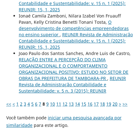
Contabilidade e Sustentabilidade: v. 15 n. 1 (2025):
REUNIR: 15, 1, 2025
Ionaé Camila Zamboni, Nilara Izabel Von Fruauff
Pavan, Kelly Cristina Benetti Tonani Tosta,
O
desenvolvimento de competências empreendedoras
no ensino superior
,
REUNIR Revista de Administração
Contabilidade e Sustentabilidade: v. 15 n. 1 (2025):
REUNIR: 15, 1, 2025
Joao Paulo dos Santos Sanches, Andre Luis de Castro,
RELAÇÃO ENTRE A PERCEPÇÃO DO CLIMA
ORGANIZACIONAL E O COMPORTAMENTO
ORGANIZACIONAL POSITIVO: ESTUDO NO SETOR DE
OBRAS DA PREFEITURA DE TAMBOARA-PR
,
REUNIR
Revista de Administração Contabilidade e
Sustentabilidade: v. 5 n. 3 (2015): REUNIR
<<
<
1
2
3
4
5
6
7
8
9
10
11
12
13
14
15
16
17
18
19
20
>
>>
Você também pode
iniciar uma pesquisa avançada por
similaridade
para este artigo.