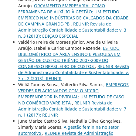
Araujo,
ORÇAMENTO EMPRESARIAL COMO
FERRAMENTA DE AUXÍLIO À GESTÃO: UM ESTUDO
EMPÍRICO NAS INDÚSTRIAS DE CALÇADOS DA CIDADE
DE CAMPINA GRANDE-PB
,
REUNIR Revista de
Administração Contabilidade e Sustentabilidade: v. 3
n. 3 (2013): EDIÇÃO ESPECIAL
Valdério Freire de Moraes Júnior, Aneide Oliveira
Araújo, Isabelle Carlos Campos Rezende,
ESTUDO
BIBLIOMÉTRICO DA ÁREA ENSINO E PESQUISA EM
GESTÃO DE CUSTOS: TRIÊNIO 2007-2009 DO
CONGRESSO BRASILEIRO DE CUSTOS
,
REUNIR Revista
de Administração Contabilidade e Sustentabilidade: v.
3 n. 2 (2013): REUNIR
Williã Taunay Sousa, Valterlin Silva Santos,
EMPREGOS
VERDES RELACIONADOS COM O MICRO
EMPREENDEDOR INDIVIDUAL: UM ESTUDO DE CASO
NO COMÉRCIO VAREJISTA
,
REUNIR Revista de
Administração Contabilidade e Sustentabilidade: v. 7
n. 1 (2017): REUNIR
June Marize Castro Silva, Nathália Oliva Gonçalves,
Simarly Maria Soares,
A gestão feminina no setor
automotivo
,
REUNIR Revista de Administração