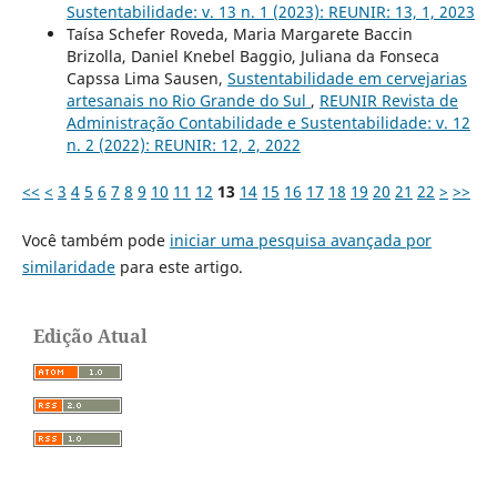
Sustentabilidade: v. 13 n. 1 (2023): REUNIR: 13, 1, 2023
Taísa Schefer Roveda, Maria Margarete Baccin
Brizolla, Daniel Knebel Baggio, Juliana da Fonseca
Capssa Lima Sausen,
Sustentabilidade em cervejarias
artesanais no Rio Grande do Sul
,
REUNIR Revista de
Administração Contabilidade e Sustentabilidade: v. 12
n. 2 (2022): REUNIR: 12, 2, 2022
<<
<
3
4
5
6
7
8
9
10
11
12
13
14
15
16
17
18
19
20
21
22
>
>>
Você também pode
iniciar uma pesquisa avançada por
similaridade
para este artigo.
Edição Atual