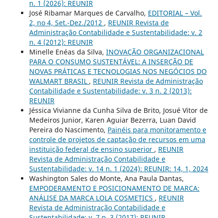
n. 1 (2026): REUNIR
José Ribamar Marques de Carvalho,
EDITORIAL – Vol.
2, no 4, Set.-Dez./2012
,
REUNIR Revista de
Administração Contabilidade e Sustentabilidade: v. 2
n. 4 (2012): REUNIR
Minelle Enéas da Silva,
INOVAÇÃO ORGANIZACIONAL
PARA O CONSUMO SUSTENTÁVEL: A INSERÇÃO DE
NOVAS PRÁTICAS E TECNOLOGIAS NOS NEGÓCIOS DO
WALMART BRASIL
,
REUNIR Revista de Administração
Contabilidade e Sustentabilidade: v. 3 n. 2 (2013):
REUNIR
Jéssica Vivianne da Cunha Silva de Brito, Josué Vitor de
Medeiros Junior, Karen Aguiar Bezerra, Luan David
Pereira do Nascimento,
Painéis para monitoramento e
controle de projetos de captação de recursos em uma
instituição federal de ensino superior
,
REUNIR
Revista de Administração Contabilidade e
Sustentabilidade: v. 14 n. 1 (2024): REUNIR: 14, 1, 2024
Washington Sales do Monte, Ana Paula Dantas,
EMPODERAMENTO E POSICIONAMENTO DE MARCA:
ANÁLISE DA MARCA LOLA COSMETICS
,
REUNIR
Revista de Administração Contabilidade e
Sustentabilidade: v. 7 n. 3 (2017): REUNIR