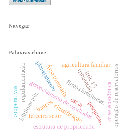
Enviar Submissão
Navegar
Palavras-chave
planejamento
agricultura familiar
regulamentação
Área tributária
operação de reservatórios
tributação
ifric 13
firmas brasileiras.
gerenciamento de resultados
crise econômica
cooperativas
bibliometria.
oscip
bancos
pesquisas.
classificação
terceiro setor
estrutura de propriedade