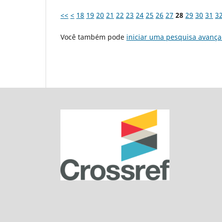
<<
<
18
19
20
21
22
23
24
25
26
27
28
29
30
31
3
Você também pode
iniciar uma pesquisa avança