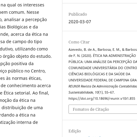
 na qual os interesses
o bem comum. Nesse
Publicado
o, analisar a percepção
2020-03-07
as Biológicas e da
nde, acerca da ética na
isa de campo do tipo
Como Citar
dutivo, utilizando como
Azevedo, B. de A., Barbosa, E. M., & Barbos
 órgão objeto do estudo.
de F. N. (2020). ÉTICA NA ADMINISTRAÇÃO
PÚBLICA: UMA ANÁLISE DA PERCEPÇÃO D
pção positiva da
COMUNIDADE UNIVERSITÁRIA DO CENTRO
iço público no Centro,
CIÊNCIAS BIOLÓGICAS E DA SAÚDE DA
s às normas éticas,
UNIVERSIDADE FEDERAL DE CAMPINA GRA
 de conhecimento acerca
REUNIR Revista De Administração Contabilida
Ética setorial. Ao final,
Sustentabilidade
,
10
(1), 55–67.
https://doi.org/10.18696/reunir.v10i1.855
moção da ética na
 distribuição de uma
Fomatos de Citação
ordando a ética na
tização interna de
Edição