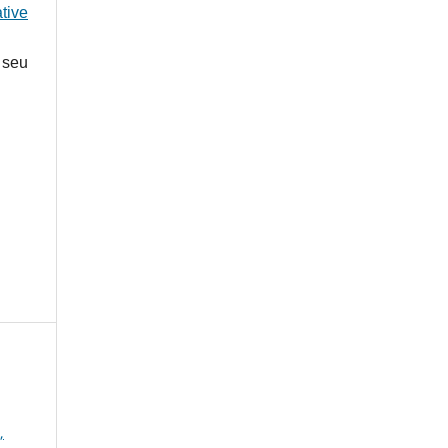
tive
 seu
,