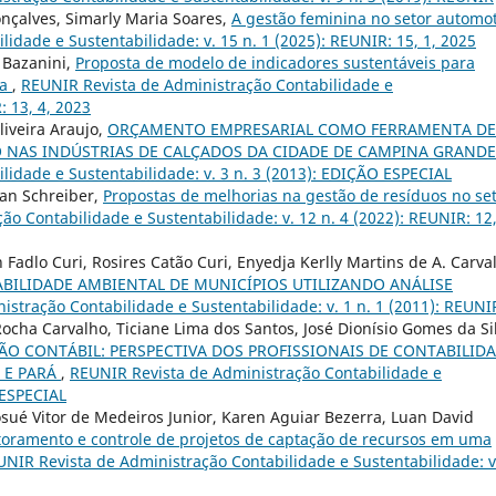
onçalves, Simarly Maria Soares,
A gestão feminina no setor automot
idade e Sustentabilidade: v. 15 n. 1 (2025): REUNIR: 15, 1, 2025
 Bazanini,
Proposta de modelo de indicadores sustentáveis para
ra
,
REUNIR Revista de Administração Contabilidade e
: 13, 4, 2023
iveira Araujo,
ORÇAMENTO EMPRESARIAL COMO FERRAMENTA DE
O NAS INDÚSTRIAS DE CALÇADOS DA CIDADE DE CAMPINA GRANDE
idade e Sustentabilidade: v. 3 n. 3 (2013): EDIÇÃO ESPECIAL
san Schreiber,
Propostas de melhorias na gestão de resíduos no se
o Contabilidade e Sustentabilidade: v. 12 n. 4 (2022): REUNIR: 12,
Fadlo Curi, Rosires Catão Curi, Enyedja Kerlly Martins de A. Carva
BILIDADE AMBIENTAL DE MUNICÍPIOS UTILIZANDO ANÁLISE
stração Contabilidade e Sustentabilidade: v. 1 n. 1 (2011): REUNI
ocha Carvalho, Ticiane Lima dos Santos, José Dionísio Gomes da Si
ÃO CONTÁBIL: PERSPECTIVA DOS PROFISSIONAIS DE CONTABILID
 E PARÁ
,
REUNIR Revista de Administração Contabilidade e
 ESPECIAL
Josué Vitor de Medeiros Junior, Karen Aguiar Bezerra, Luan David
toramento e controle de projetos de captação de recursos em uma
NIR Revista de Administração Contabilidade e Sustentabilidade: v