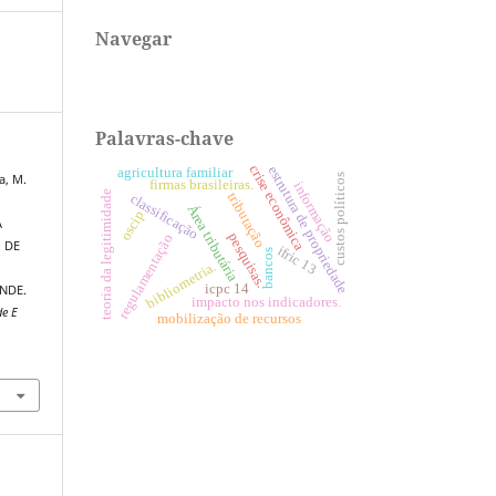
Navegar
Palavras-chave
crise econômica
estrutura de propriedade
agricultura familiar
a, M.
custos políticos
firmas brasileiras.
informação
teoria da legitimidade
tributação
classificação
Área tributária
oscip
A
pesquisas.
regulamentação
 DE
ifric 13
bancos
bibliometria.
icpc 14
NDE.
impacto nos indicadores.
de E
mobilização de recursos