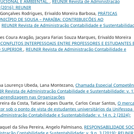
TUCIONAL E AMBIENTAL.
,
REUNIR Revista de Administração
3 (2016): REUNIR
Gonçalves Rodrigues, Erivaldo Moreira Barbosa,
PRÁTICAS
ICÍPIO DE SOUSA – PARAÍBA: CONTRIBUIÇÕES AO
,
REUNIR Revista de Administração Contabilidade e Sustentabilida
ques Coura Aragão, Jacyara Farias Souza Marques, Erivaldo Moreira
 CONFLITOS INTERPESSOAIS ENTRE PROFESSORES E ESTUDANTES 
O SUPERIOR
,
REUNIR Revista de Administração Contabilidade e
tina Lourenço Ubeda, Lana Montezano,
Chamada Especial Competên
R Revista de Administração Contabilidade e Sustentabilidade: v. 1
e Aprendizagem nas Organizações
rreira da Costa, Tatiane Lopes Duarte, Carlos Cesar Santos,
O merc
etor sob o ponto de vista de estudantes universitários da Unifesspa
dministração Contabilidade e Sustentabilidade: v. 14 n. 2 (2024):
aquel da Silva Pereira, Angelo Palmisano,
RESPONSABILIDADE SOC
tração Contabilidade e Sustentabilidade: v. 9 n. 3 (2019): REUNIR