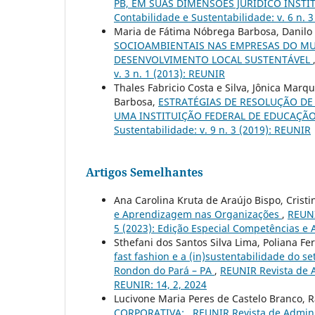
PB, EM SUAS DIMENSÕES JURÍDICO INSTI
Contabilidade e Sustentabilidade: v. 6 n. 
Maria de Fátima Nóbrega Barbosa, Danilo 
SOCIOAMBIENTAIS NAS EMPRESAS DO MUN
DESENVOLVIMENTO LOCAL SUSTENTÁVEL
v. 3 n. 1 (2013): REUNIR
Thales Fabricio Costa e Silva, Jônica Mar
Barbosa,
ESTRATÉGIAS DE RESOLUÇÃO DE
UMA INSTITUIÇÃO FEDERAL DE EDUCAÇÃ
Sustentabilidade: v. 9 n. 3 (2019): REUNIR
Artigos Semelhantes
Ana Carolina Kruta de Araújo Bispo, Cris
e Aprendizagem nas Organizações
,
REUNI
5 (2023): Edição Especial Competências 
Sthefani dos Santos Silva Lima, Poliana Fe
fast fashion e a (in)sustentabilidade do s
Rondon do Pará – PA
,
REUNIR Revista de A
REUNIR: 14, 2, 2024
Lucivone Maria Peres de Castelo Branco, R
CORPORATIVA:
,
REUNIR Revista de Adminis