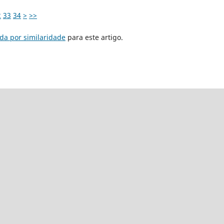
2
33
34
>
>>
da por similaridade
para este artigo.