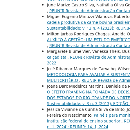
June Marize Castro Silva, Nathália Oliva G
,
REUNIR Revista de Administração Contabil
Miguel Eugenio Minuzzi Vilanova, Roberto
cadeia produtiva da carne bovina brasilei
Sustentabilidade: v. 13 n. 4 (2023): REUNIR
Milton Jarbas Rodrigues Chagas, Aneide Ol
AUXÍLIO À GESTÃO: UM ESTUDO EMPÍRIC
,
REUNIR Revista de Administração Contabil
Margarete Blume Vier, Vanessa Theis, Du
calçadista
,
REUNIR Revista de Administraçã
2022
José Ribamar Marques de Carvalho, Wilson 
METODOLOGIA PARA AVALIAR A SUSTENTA
MULTICRITÉRIO
,
REUNIR Revista de Admini
Joana Darc Medeiros Martins, Daniele da R
O EFEITO FRAMING NA TOMADA DE DECIS
DOS ESTADOS DO RIO GRANDE DO NORTE
Sustentabilidade: v. 3 n. 3 (2013): EDIÇÃO
Jéssica Vivianne da Cunha Silva de Brito, 
Pereira do Nascimento,
Painéis para moni
instituição federal de ensino superior
,
REU
n. 1 (2024): REUNIR: 14, 1, 2024