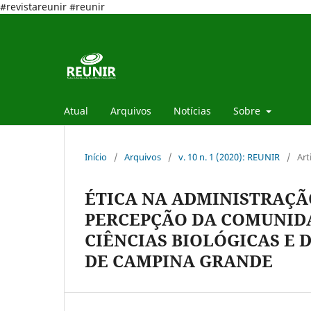
#revistareunir #reunir
Atual
Arquivos
Notícias
Sobre
Início
/
Arquivos
/
v. 10 n. 1 (2020): REUNIR
/
Art
ÉTICA NA ADMINISTRAÇÃ
PERCEPÇÃO DA COMUNIDA
CIÊNCIAS BIOLÓGICAS E 
DE CAMPINA GRANDE