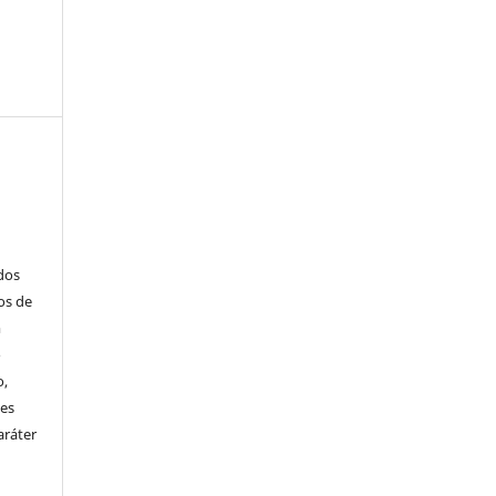
ados
os de
m
o
o,
ões
aráter