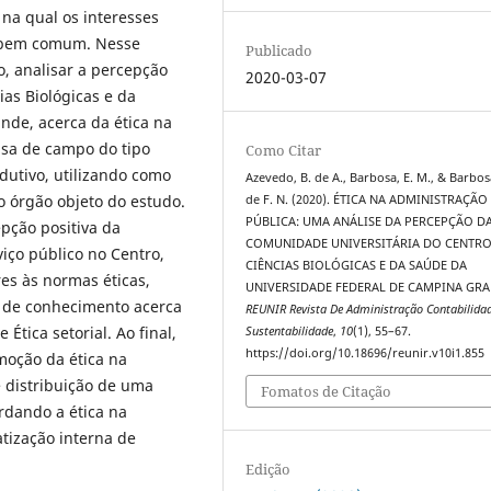
 na qual os interesses
o bem comum. Nesse
Publicado
o, analisar a percepção
2020-03-07
as Biológicas e da
nde, acerca da ética na
isa de campo do tipo
Como Citar
dutivo, utilizando como
Azevedo, B. de A., Barbosa, E. M., & Barbos
 órgão objeto do estudo.
de F. N. (2020). ÉTICA NA ADMINISTRAÇÃO
PÚBLICA: UMA ANÁLISE DA PERCEPÇÃO D
pção positiva da
COMUNIDADE UNIVERSITÁRIA DO CENTRO
iço público no Centro,
CIÊNCIAS BIOLÓGICAS E DA SAÚDE DA
s às normas éticas,
UNIVERSIDADE FEDERAL DE CAMPINA GRA
 de conhecimento acerca
REUNIR Revista De Administração Contabilida
Ética setorial. Ao final,
Sustentabilidade
,
10
(1), 55–67.
https://doi.org/10.18696/reunir.v10i1.855
moção da ética na
 distribuição de uma
Fomatos de Citação
ordando a ética na
tização interna de
Edição