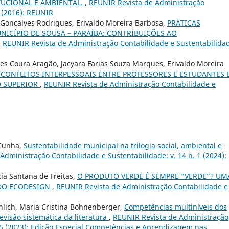
TUCIONAL E AMBIENTAL.
,
REUNIR Revista de Administração
3 (2016): REUNIR
Gonçalves Rodrigues, Erivaldo Moreira Barbosa,
PRÁTICAS
ICÍPIO DE SOUSA – PARAÍBA: CONTRIBUIÇÕES AO
,
REUNIR Revista de Administração Contabilidade e Sustentabilida
ques Coura Aragão, Jacyara Farias Souza Marques, Erivaldo Moreira
 CONFLITOS INTERPESSOAIS ENTRE PROFESSORES E ESTUDANTES 
O SUPERIOR
,
REUNIR Revista de Administração Contabilidade e
 Cunha,
Sustentabilidade municipal na trilogia social, ambiental e
Administração Contabilidade e Sustentabilidade: v. 14 n. 1 (2024):
cia Santana de Freitas,
O PRODUTO VERDE É SEMPRE “VERDE”? UM
 DO ECODESIGN
,
REUNIR Revista de Administração Contabilidade e
ehlich, Maria Cristina Bohnenberger,
Competências multiníveis dos
evisão sistemática da literatura
,
REUNIR Revista de Administração
. 5 (2023): Edição Especial Competências e Aprendizagem nas