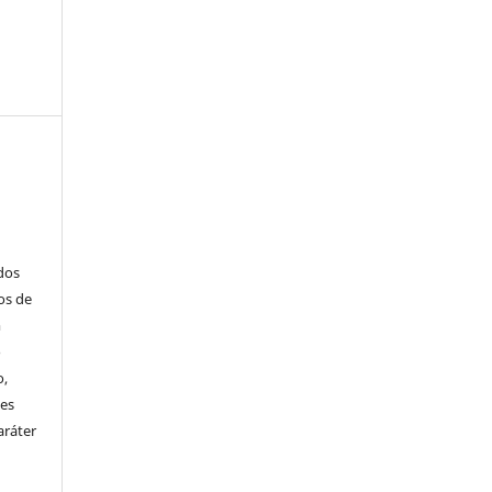
ados
os de
m
o
o,
ões
aráter