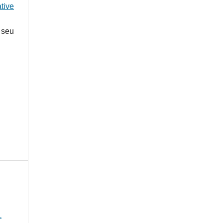
tive
 seu
,