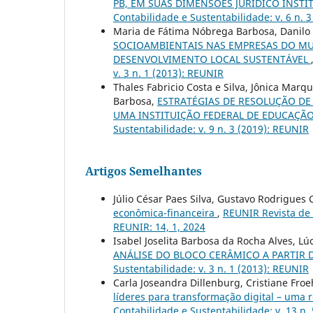
PB, EM SUAS DIMENSÕES JURÍDICO INSTI
Contabilidade e Sustentabilidade: v. 6 n. 
Maria de Fátima Nóbrega Barbosa, Danilo 
SOCIOAMBIENTAIS NAS EMPRESAS DO MUN
DESENVOLVIMENTO LOCAL SUSTENTÁVEL
v. 3 n. 1 (2013): REUNIR
Thales Fabricio Costa e Silva, Jônica Mar
Barbosa,
ESTRATÉGIAS DE RESOLUÇÃO DE
UMA INSTITUIÇÃO FEDERAL DE EDUCAÇÃ
Sustentabilidade: v. 9 n. 3 (2019): REUNIR
Artigos Semelhantes
Júlio César Paes Silva, Gustavo Rodrigues
econômica-financeira
,
REUNIR Revista de 
REUNIR: 14, 1, 2024
Isabel Joselita Barbosa da Rocha Alves, Lú
ANÁLISE DO BLOCO CERÂMICO A PARTIR
Sustentabilidade: v. 3 n. 1 (2013): REUNIR
Carla Joseandra Dillenburg, Cristiane Fro
líderes para transformação digital – uma r
Contabilidade e Sustentabilidade: v. 13 n