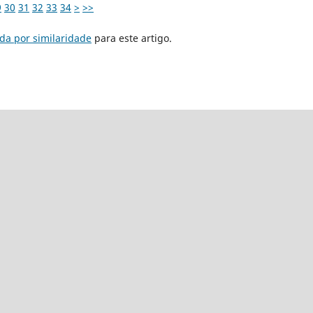
9
30
31
32
33
34
>
>>
da por similaridade
para este artigo.