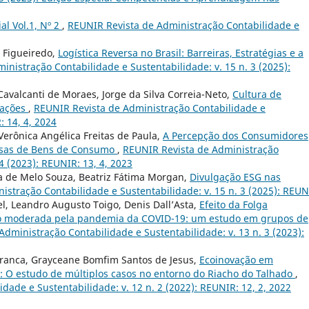
ial Vol.1, Nº 2
,
REUNIR Revista de Administração Contabilidade e
 Figueiredo,
Logística Reversa no Brasil: Barreiras, Estratégias e a
nistração Contabilidade e Sustentabilidade: v. 15 n. 3 (2025):
 Cavalcanti de Moraes, Jorge da Silva Correia-Neto,
Cultura de
zações
,
REUNIR Revista de Administração Contabilidade e
: 14, 4, 2024
Verônica Angélica Freitas de Paula,
A Percepção dos Consumidores
esas de Bens de Consumo
,
REUNIR Revista de Administração
4 (2023): REUNIR: 13, 4, 2023
a de Melo Souza, Beatriz Fátima Morgan,
Divulgação ESG nas
stração Contabilidade e Sustentabilidade: v. 15 n. 3 (2025): REU
l, Leandro Augusto Toigo, Denis Dall’Asta,
Efeito da Folga
o moderada pela pandemia da COVID-19: um estudo em grupos de
dministração Contabilidade e Sustentabilidade: v. 13 n. 3 (2023):
Franca, Grayceane Bomfim Santos de Jesus,
Ecoinovação em
 O estudo de múltiplos casos no entorno do Riacho do Talhado
,
ade e Sustentabilidade: v. 12 n. 2 (2022): REUNIR: 12, 2, 2022