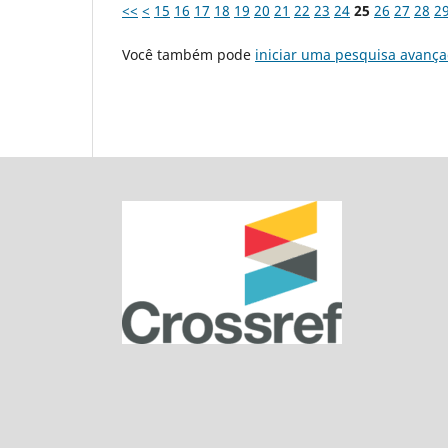
<<
<
15
16
17
18
19
20
21
22
23
24
25
26
27
28
2
Você também pode
iniciar uma pesquisa avança