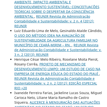
AMBIENTE, IMPACTO AMBIENTAL E
DESENVOLVIMENTO SUSTENTÁVEL: CONCEITUAÇÕES
TEÓRICAS SOBRE O DESPERTAR DA CONSCIÊNCIA
AMBIENTAL
,
REUNIR Revista de Administração
Contabilidade e Sustentabilidade: v. 2 n. 4 (2012):
REUNIR
Luiz Eduardo Lima de Melo, Gesinaldo Ataíde Cândido,
O USO DO MÉTODO IDEA NA AVALIAÇÃO DE
SUSTENTABILIDADE DA AGRICULTURA FAMILIAR NO
MUNICÍPIO DE CEARÁ-MIRIM – RN.
,
REUNIR Revista
de Administração Contabilidade e Sustentabilidade: v.
3 n. 2 (2013): REUNIR
Henrique César Melo Ribeiro, Roselane Moita Pierot,
Rosany Corrêa,
PROJETO DE MECANISMO DE
DESENVOLVIMENTO LIMPO: UM ESTUDO DE CASO NA
EMPRESA DE ENERGIA EÓLICA DO ESTADO DO PIAUÍ
,
REUNIR Revista de Administração Contabilidade e
Sustentabilidade: v. 2 n. 2 (2012): EDIÇÃO ESPECIAL
RIO +20
Ivaneide Ferreira Farias, Jackeline Lucas Souza, Miguel
Carioca Neto, Liliane Maria Ramalho de Castro
Siqueira,
ALICERCE À MENSURAÇÃO DAS AUTUAÇÕES