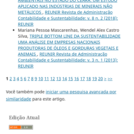
AMBIENTAIS NO ESTADO DO CEARÁ: UM ESTUDO
APLICADO NAS INDÚSTRIAS DE MINERAIS NÃO
METÁLICOS
,
REUNIR Revista de Administração
Contabilidade e Sustentabilidade: v. 8 n. 2 (2018):
REUNIR
Mariana Pessoa Mascarenhas, Wendel Alex Castro
Silva,
TRIPLE BOTTOM LINE DA SUSTENTABILIDADE
UMA ANÁLISE EM EMPRESAS NACIONAIS
PRODUTORAS DE ÓLEOS E GORDURAS VEGETAIS E
ANIMAIS
,
REUNIR Revista de Administração
Contabilidade e Sustentabilidade: v. 3 n. 1 (2013):
REUNIR
1
2
3
4
5
6
7
8
9
10
11
12
13
14
15
16
17
18
19
20
>
>>
Você também pode
iniciar uma pesquisa avançada por
similaridade
para este artigo.
Edição Atual