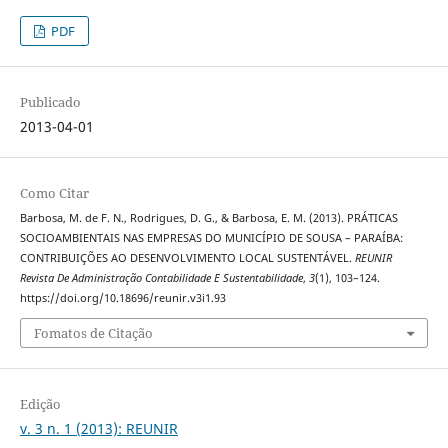
PDF
Publicado
2013-04-01
Como Citar
Barbosa, M. de F. N., Rodrigues, D. G., & Barbosa, E. M. (2013). PRÁTICAS
SOCIOAMBIENTAIS NAS EMPRESAS DO MUNICÍPIO DE SOUSA – PARAÍBA:
CONTRIBUIÇÕES AO DESENVOLVIMENTO LOCAL SUSTENTÁVEL.
REUNIR
Revista De Administração Contabilidade E Sustentabilidade
,
3
(1), 103–124.
https://doi.org/10.18696/reunir.v3i1.93
Fomatos de Citação
Edição
v. 3 n. 1 (2013): REUNIR