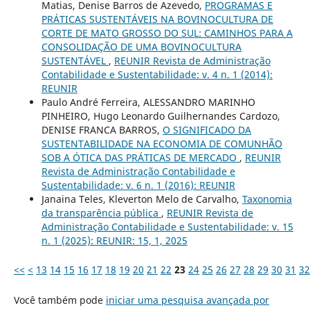
Matias, Denise Barros de Azevedo,
PROGRAMAS E
PRÁTICAS SUSTENTÁVEIS NA BOVINOCULTURA DE
CORTE DE MATO GROSSO DO SUL: CAMINHOS PARA A
CONSOLIDAÇÃO DE UMA BOVINOCULTURA
SUSTENTÁVEL
,
REUNIR Revista de Administração
Contabilidade e Sustentabilidade: v. 4 n. 1 (2014):
REUNIR
Paulo André Ferreira, ALESSANDRO MARINHO
PINHEIRO, Hugo Leonardo Guilhernandes Cardozo,
DENISE FRANCA BARROS,
O SIGNIFICADO DA
SUSTENTABILIDADE NA ECONOMIA DE COMUNHÃO
SOB A ÓTICA DAS PRÁTICAS DE MERCADO
,
REUNIR
Revista de Administração Contabilidade e
Sustentabilidade: v. 6 n. 1 (2016): REUNIR
Janaina Teles, Kleverton Melo de Carvalho,
Taxonomia
da transparência pública
,
REUNIR Revista de
Administração Contabilidade e Sustentabilidade: v. 15
n. 1 (2025): REUNIR: 15, 1, 2025
<<
<
13
14
15
16
17
18
19
20
21
22
23
24
25
26
27
28
29
30
31
32
Você também pode
iniciar uma pesquisa avançada por