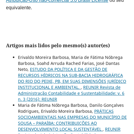
Atribuição-Uso não-comercial 3.0 Brasil License
ou seu
equivalente.
Artigos mais lidos pelo mesmo(s) autor(es)
Erivaldo Moreira Barbosa, Maria de Fátima Nóbrega
Barbosa, Soahd Arruda Rached Farias, José Dantas
Neto,
ESTUDO DA POLÍTICA E DA GESTÃO DE
RECURSOS HÍDRICOS NA SUB-BACIA HIDROGRÁFICA
DO RIO DO PEIXE, PB, EM SUAS DIMENSÕES JURÍDICO
INSTITUCIONAL E AMBIENTAL.
,
REUNIR Revista de
Administração Contabilidade e Sustentabilidade: v. 6
n. 3 (2016): REUNIR
Maria de Fátima Nóbrega Barbosa, Danilo Gonçalves
Rodrigues, Erivaldo Moreira Barbosa,
PRÁTICAS
SOCIOAMBIENTAIS NAS EMPRESAS DO MUNICÍPIO DE
SOUSA – PARAÍBA: CONTRIBUIÇÕES AO
DESENVOLVIMENTO LOCAL SUSTENTÁVEL
,
REUNIR