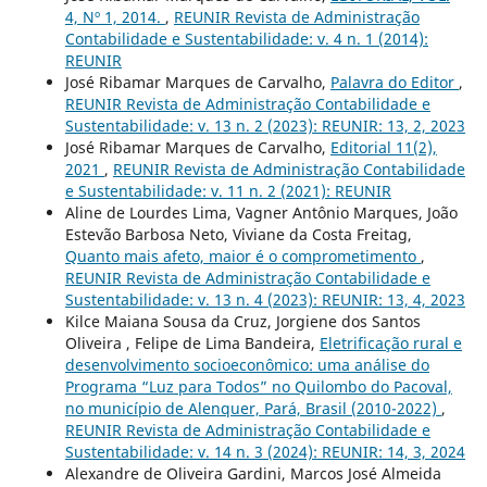
4, Nº 1, 2014.
,
REUNIR Revista de Administração
Contabilidade e Sustentabilidade: v. 4 n. 1 (2014):
REUNIR
José Ribamar Marques de Carvalho,
Palavra do Editor
,
REUNIR Revista de Administração Contabilidade e
Sustentabilidade: v. 13 n. 2 (2023): REUNIR: 13, 2, 2023
José Ribamar Marques de Carvalho,
Editorial 11(2),
2021
,
REUNIR Revista de Administração Contabilidade
e Sustentabilidade: v. 11 n. 2 (2021): REUNIR
Aline de Lourdes Lima, Vagner Antônio Marques, João
Estevão Barbosa Neto, Viviane da Costa Freitag,
Quanto mais afeto, maior é o comprometimento
,
REUNIR Revista de Administração Contabilidade e
Sustentabilidade: v. 13 n. 4 (2023): REUNIR: 13, 4, 2023
Kilce Maiana Sousa da Cruz, Jorgiene dos Santos
Oliveira , Felipe de Lima Bandeira,
Eletrificação rural e
desenvolvimento socioeconômico: uma análise do
Programa “Luz para Todos” no Quilombo do Pacoval,
no município de Alenquer, Pará, Brasil (2010-2022)
,
REUNIR Revista de Administração Contabilidade e
Sustentabilidade: v. 14 n. 3 (2024): REUNIR: 14, 3, 2024
Alexandre de Oliveira Gardini, Marcos José Almeida