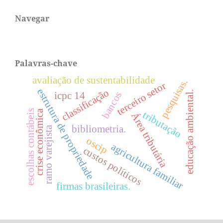
Navegar
Palavras-chave
avaliação de sustentabilidade
pesquisas.
terceiro setor
estrutura de propriedade
classificação
educação ambiental.
bancos
icpc 14
escolhas contábeis
crise econômica
tributação
Área tributária
bibliometria.
ramo varejista
oscip
agricultura familiar
custos políticos
firmas brasileiras.