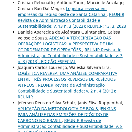
Cristian Rebonatto, Antônio Zanin, Marcielle Anzilago,
Cristian Baú Dal Magro,
Logística reversa em
empresas da região oeste de Santa Catarina
,
REUNIR
Revista de Administração Contabilidade e
Sustentabilidade: v. 13 n. 3 (2023): REUNIR: 13, 3, 2023
Daniela Aparecida de Alcântara Quintaneiro, Caissa
Veloso e Sousa,
ADESÃO A TERCEIRIZAÇÃO DAS
OPERAÇÕES LOGÍSTICAS: A PERSPECTIVA DE UM
COORDENADOR DE OPERAÇÕES
,
REUNIR Revista de
Administração Contabilidade e Sustentabilidade: v. 3
n. 3 (2013): EDIÇÃO ESPECIAL
Joaquim Carlos Lourenço, Waleska Silveira Lira,
LOGÍSTICA REVERSA: UMA ANÁLISE COMPARATIVA
ENTRE TRÊS PROCESSOS REVERSOS DE RESÍDUOS
VÍTREOS
,
REUNIR Revista de Administração
Contabilidade e Sustentabilidade: v. 2 n. 4 (2012):
REUNIR
Jéferson Réus da Silva Schulz, Janis Elisa Ruppenthal,
APLICAÇÃO DA METODOLOGIA DE BOX & JENKINS
PARA ANÁLISE DAS EMISSÕES DE DIÓXIDO DE
CARBONO NO BRASIL
,
REUNIR Revista de
Administração Contabilidade e Sustentabilidade: v. 8