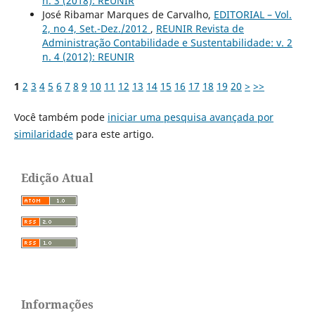
n. 3 (2018): REUNIR
José Ribamar Marques de Carvalho,
EDITORIAL – Vol.
2, no 4, Set.-Dez./2012
,
REUNIR Revista de
Administração Contabilidade e Sustentabilidade: v. 2
n. 4 (2012): REUNIR
1
2
3
4
5
6
7
8
9
10
11
12
13
14
15
16
17
18
19
20
>
>>
Você também pode
iniciar uma pesquisa avançada por
similaridade
para este artigo.
Edição Atual
Informações