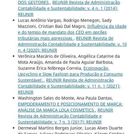
DOS GESTORES
,
REUNIR Revista de Administração
Contabilidade e Sustentabilidade: v. 4 n. 1 (2014):
REUNIR
Lucas Antônio Vargas, Rodrigo Menegon, Sady
Mazzioni, Cristian Baú Dal Magro,
Influência da idade
e do tempo de mandato dos CEO em opções
tributárias mais agressivas
,
REUNIR Revista de
Administração Contabilidade e Sustentabilidade: v. 10
n. 4 (2020): REUNIR
Verônica Macário de Oliveira, Angélica Catarine da
Mota Araújo, Amanda de Paula Aguiar Barbosa,
Suzanne Érica Nóbrega Correia,
Ecoinovação,
Upcycling e Slow Fashion para Produção e Consumo
Sustentável:
,
REUNIR Revista de Administração
Contabilidade e Sustentabilidade: v. 11 n. 1 (2021):
REUNIR
Washington Sales do Monte, Ana Paula Dantas,
EMPODERAMENTO E POSICIONAMENTO DE MARCA:
ANÁLISE DA MARCA LOLA COSMETICS
,
REUNIR
Revista de Administração Contabilidade e
Sustentabilidade: v. 7 n. 3 (2017): REUNIR
Dermeval Martins Borges Junior, Lucas Alves Duarte
de Sarvas, Juliana Rodrigues Oliveira, Kárem Cristina