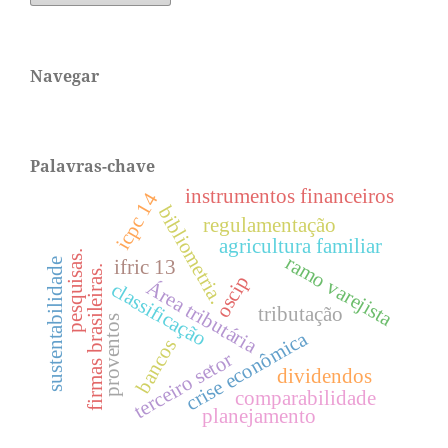
Navegar
Palavras-chave
instrumentos financeiros
icpc 14
bibliometria.
regulamentação
agricultura familiar
pesquisas.
ramo varejista
sustentabilidade
ifric 13
firmas brasileiras.
oscip
Área tributária
classificação
tributação
proventos
crise econômica
bancos
terceiro setor
dividendos
comparabilidade
planejamento