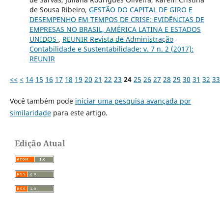
de Sousa Ribeiro,
GESTÃO DO CAPITAL DE GIRO E
DESEMPENHO EM TEMPOS DE CRISE: EVIDÊNCIAS DE
EMPRESAS NO BRASIL, AMÉRICA LATINA E ESTADOS
UNIDOS
,
REUNIR Revista de Administração
Contabilidade e Sustentabilidade: v. 7 n. 2 (2017):
REUNIR
<<
<
14
15
16
17
18
19
20
21
22
23
24
25
26
27
28
29
30
31
32
33
Você também pode
iniciar uma pesquisa avançada por
similaridade
para este artigo.
Edição Atual