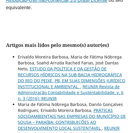
Atribuição-Uso não-comercial 3.0 Brasil License
ou seu
equivalente.
Artigos mais lidos pelo mesmo(s) autor(es)
Erivaldo Moreira Barbosa, Maria de Fátima Nóbrega
Barbosa, Soahd Arruda Rached Farias, José Dantas
Neto,
ESTUDO DA POLÍTICA E DA GESTÃO DE
RECURSOS HÍDRICOS NA SUB-BACIA HIDROGRÁFICA
DO RIO DO PEIXE, PB, EM SUAS DIMENSÕES JURÍDICO
INSTITUCIONAL E AMBIENTAL.
,
REUNIR Revista de
Administração Contabilidade e Sustentabilidade: v. 6
n. 3 (2016): REUNIR
Maria de Fátima Nóbrega Barbosa, Danilo Gonçalves
Rodrigues, Erivaldo Moreira Barbosa,
PRÁTICAS
SOCIOAMBIENTAIS NAS EMPRESAS DO MUNICÍPIO DE
SOUSA – PARAÍBA: CONTRIBUIÇÕES AO
DESENVOLVIMENTO LOCAL SUSTENTÁVEL
,
REUNIR