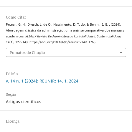
Como Citar
Petean, G. H., Dresch, L. de O., Nascimento, D. T. do, & Benini, E. G. . (2024).
Abordagem clássica da administração: uma análise comparativa dos manuais
acadêmicos.
REUNIR Revista De Administração Contabilidade E Sustentabilidade
,
14
(1), 127–143. https://doi.org/10.18696/reunir.v14i1.1765
Fomatos de Citação
Edição
v. 14 n. 1 (2024): REUNIR: 14, 1, 2024
Seção
Artigos científicos
Licença