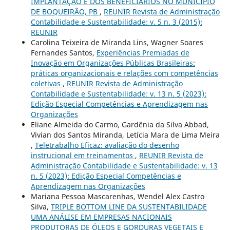
IMPLANTAÇÃO E DOS BENEFICIÁRIOS NO MUNICÍPIO
DE BOQUEIRÃO, PB
,
REUNIR Revista de Administração
Contabilidade e Sustentabilidade: v. 5 n. 3 (2015):
REUNIR
Carolina Teixeira de Miranda Lins, Wagner Soares
Fernandes Santos,
Experiências Premiadas de
Inovação em Organizações Públicas Brasileiras:
práticas organizacionais e relações com competências
coletivas
,
REUNIR Revista de Administração
Contabilidade e Sustentabilidade: v. 13 n. 5 (2023):
Edição Especial Competências e Aprendizagem nas
Organizações
Eliane Almeida do Carmo, Gardênia da Silva Abbad,
Vivian dos Santos Miranda, Letícia Mara de Lima Meira
,
Teletrabalho Eficaz: avaliação do desenho
instrucional em treinamentos
,
REUNIR Revista de
Administração Contabilidade e Sustentabilidade: v. 13
n. 5 (2023): Edição Especial Competências e
Aprendizagem nas Organizações
Mariana Pessoa Mascarenhas, Wendel Alex Castro
Silva,
TRIPLE BOTTOM LINE DA SUSTENTABILIDADE
UMA ANÁLISE EM EMPRESAS NACIONAIS
PRODUTORAS DE ÓLEOS E GORDURAS VEGETAIS E