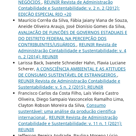
NEGÓCIOS
,
REUNIR Revista de Administração
Contabilidade e Sustentabilidade: v. 2 n. 2 (2012):
EDIÇÃO ESPECIAL RIO +20
Maurício Corrêa da Silva, Fábia Jaiany Viana de Souza,
Aneide Oliveira Araujo, José Dionísio Gomes da Silva,
AVALIAÇÃO DE FUNÇÕES DE GOVERNOS ESTADUAIS E
DO DISTRITO FEDERAL NA PERCEPÇÃO DOS
CONTRIBUINTES/USUÁRIOS
,
REUNIR Revista de
Administração Contabilidade e Sustentabilidade: v. 4
n. 2 (2014): REUNIR
Larissa Back, Ivanete Schneider Hahn, Flavia Luciane
Scherer,
A CONSCIÊNCIA AMBIENTAL E AS ATITUDES
DE CONSUMO SUSTENTÁVEL DE ESTRANGEIROS
,
REUNIR Revista de Administração Contabilidade e
Sustentabilidade: v. 5 n. 2 (2015): REUNIR
Francisco Carlos da Costa Filho, Laís Vieira Castro
Oliveira, Diego Sampaio Vasconcelos Ramalho Lima,
Clayton Robson Moreira da Silva,
Consumo
sustentável: uma análise da produção científica
internacional
,
REUNIR Revista de Administração
Contabilidade e Sustentabilidade: v. 11 n. 1 (2021):
REUNIR
Jefferson Pereira Andrade, Paulina Moreno Lúcio