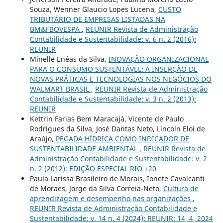
Souza, Wenner Glaucio Lopes Lucena,
CUSTO
TRIBUTÁRIO DE EMPRESAS LISTADAS NA
BM&FBOVESPA
,
REUNIR Revista de Administração
Contabilidade e Sustentabilidade: v. 6 n. 2 (2016):
REUNIR
Minelle Enéas da Silva,
INOVAÇÃO ORGANIZACIONAL
PARA O CONSUMO SUSTENTÁVEL: A INSERÇÃO DE
NOVAS PRÁTICAS E TECNOLOGIAS NOS NEGÓCIOS DO
WALMART BRASIL
,
REUNIR Revista de Administração
Contabilidade e Sustentabilidade: v. 3 n. 2 (2013):
REUNIR
Kettrin Farias Bem Maracajá, Vicente de Paulo
Rodrigues da Silva, José Dantas Neto, Lincoln Eloi de
Araújo,
PEGADA HÍDRICA COMO INDICADOR DE
SUSTENTABILIDADE AMBIENTAL
,
REUNIR Revista de
Administração Contabilidade e Sustentabilidade: v. 2
n. 2 (2012): EDIÇÃO ESPECIAL RIO +20
Paula Larissa Brasileiro de Morais, Ionete Cavalcanti
de Moraes, Jorge da Silva Correia-Neto,
Cultura de
aprendizagem e desempenho nas organizações
,
REUNIR Revista de Administração Contabilidade e
Sustentabilidade: v. 14 n. 4 (2024): REUNIR: 14, 4, 2024