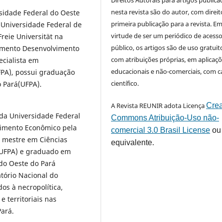
Direitos Autorais para artigos public
nesta revista são do autor, com direit
sidade Federal do Oeste
primeira publicação para a revista. E
 Universidade Federal de
virtude de ser um periódico de acess
reie Universität na
público, os artigos são de uso gratuit
amento Desenvolvimento
com atribuições próprias, em aplicaç
ecialista em
educacionais e não-comerciais, com c
PA), possui graduação
científico.
o Pará(UFPA).
A Revista REUNIR adota Licença
Crea
 da Universidade Federal
Commons Atribuição-Uso não-
vimento Econômico pela
comercial 3.0 Brasil License
ou
 mestre em Ciências
equivalente.
(UFPA) e graduado em
do Oeste do Pará
tório Nacional do
os à necropolítica,
e territoriais nas
ará.