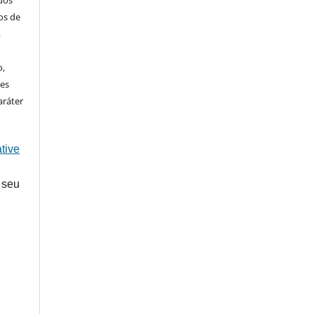
ados
os de
m
o
o,
ões
aráter
tive
 seu