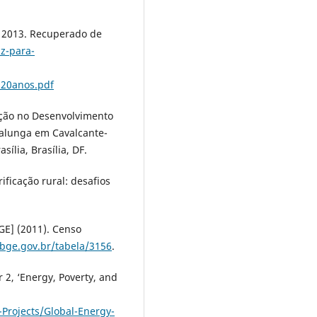
, 2013. Recuperado de
uz-para-
20anos.pdf
cação no Desenvolvimento
alunga em Cavalcante-
ília, Brasília, DF.
rificação rural: desafios
BGE] (2011). Censo
.ibge.gov.br/tabela/3156
.
 2, ‘Energy, Poverty, and
-Projects/Global-Energy-