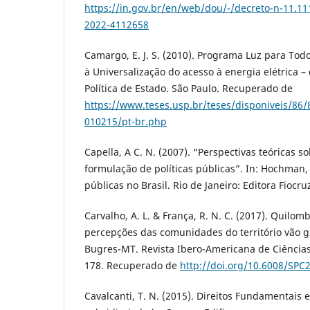
https://in.gov.br/en/web/dou/-/decreto-n-11.11
2022-4112658
Camargo, E. J. S. (2010). Programa Luz para Todo
à Universalização do acesso à energia elétrica 
Política de Estado. São Paulo. Recuperado de
https://www.teses.usp.br/teses/disponiveis/86
010215/pt-br.php
Capella, A C. N. (2007). “Perspectivas teóricas s
formulação de políticas públicas”. In: Hochman, G.
públicas no Brasil. Rio de Janeiro: Editora Fiocru
Carvalho, A. L. & França, R. N. C. (2017). Quilomb
percepções das comunidades do território vão 
Bugres-MT. Revista Ibero-Americana de Ciências
178. Recuperado de
http://doi.org/10.6008/SPC
Cavalcanti, T. N. (2015). Direitos Fundamentais e