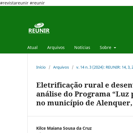
#revistareunir #reunir
Atual
Arquivos
Notícias
Sobre
Início
/
Arquivos
/
v. 14 n. 3 (2024): REUNIR: 14, 3,
Eletrificação rural e des
análise do Programa “Luz 
no município de Alenquer, 
Kilce Maiana Sousa da Cruz