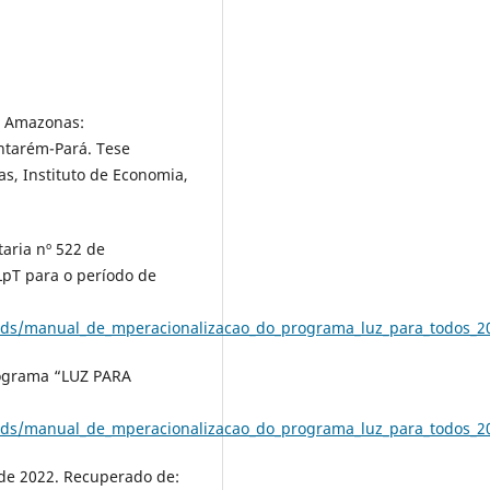
io Amazonas:
ntarém-Pará. Tese
s, Instituto de Economia,
taria nº 522 de
LpT para o período de
ds/manual_de_mperacionalizacao_do_programa_luz_para_todos_2
rograma “LUZ PARA
ds/manual_de_mperacionalizacao_do_programa_luz_para_todos_2
o de 2022. Recuperado de: