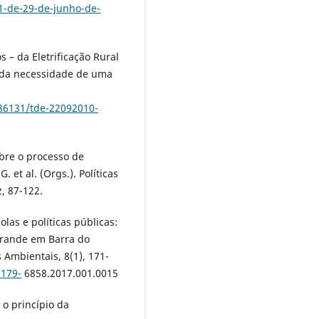
1-de-29-de-junho-de-
s – da Eletrificação Rural
– da necessidade de uma
/86131/tde-22092010-
obre o processo de
 et al. (Orgs.). Políticas
z, 87-122.
olas e políticas públicas:
grande em Barra do
 Ambientais, 8(1), 171-
2179-
6858.2017.001.0015
 o princípio da