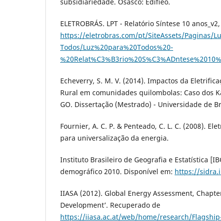
subsidiariedade. Osasco: Edifieo.
ELETROBRÁS. LPT - Relatório Síntese 10 anos_v2
https://eletrobras.com/pt/SiteAssets/Paginas/L
Todos/Luz%20para%20Todos%20-
%20Relat%C3%B3rio%20S%C3%ADntese%2010%
Echeverry, S. M. V. (2014). Impactos da Eletrifi
Rural em comunidades quilombolas: Caso dos K
GO. Dissertação (Mestrado) - Universidade de Bras
Fournier, A. C. P. & Penteado, C. L. C. (2008). Elet
para universalização da energia.
Instituto Brasileiro de Geografia e Estatística [I
demográfico 2010. Disponível em:
https://sidra
IIASA (2012). Global Energy Assessment, Chapter
Development’. Recuperado de
https://iiasa.ac.at/web/home/research/Flagship