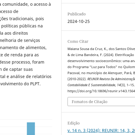
a comunidade, o acesso à
ocesso de
Publicado
ões tradicionais, pois
2024-10-25
políticas públicas na
da aos direitos
melhoria de serviços
Como Citar
ionamento de alimentos,
Maiana Sousa da Cruz, K., dos Santos Oliveir
te de renda para as
& de Lima Bandeira, F. (2024). Eletrificação
desenvolvimento socioeconômico: uma aná
 desse processo, foram
do Programa “Luz para Todos” no Quilo
im de captar suas
Pacoval, no município de Alenquer, Pará, B
l e análise de relatórios
(2010-2022).
REUNIR Revista De Administraçã
volvimento do PLPT.
Contabilidade E Sustentabilidade
,
14
(3), 1–15.
https://doi.org/10.18696/reunir.v14i3.156
Fomatos de Citação
Edição
v. 14 n. 3 (2024): REUNIR: 14, 3, 