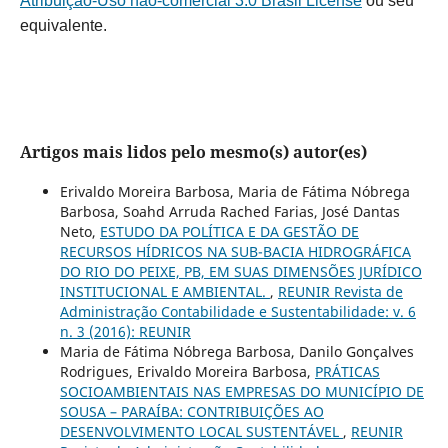
Atribuição-Uso não-comercial 3.0 Brasil License
ou seu
equivalente.
Artigos mais lidos pelo mesmo(s) autor(es)
Erivaldo Moreira Barbosa, Maria de Fátima Nóbrega
Barbosa, Soahd Arruda Rached Farias, José Dantas
Neto,
ESTUDO DA POLÍTICA E DA GESTÃO DE
RECURSOS HÍDRICOS NA SUB-BACIA HIDROGRÁFICA
DO RIO DO PEIXE, PB, EM SUAS DIMENSÕES JURÍDICO
INSTITUCIONAL E AMBIENTAL.
,
REUNIR Revista de
Administração Contabilidade e Sustentabilidade: v. 6
n. 3 (2016): REUNIR
Maria de Fátima Nóbrega Barbosa, Danilo Gonçalves
Rodrigues, Erivaldo Moreira Barbosa,
PRÁTICAS
SOCIOAMBIENTAIS NAS EMPRESAS DO MUNICÍPIO DE
SOUSA – PARAÍBA: CONTRIBUIÇÕES AO
DESENVOLVIMENTO LOCAL SUSTENTÁVEL
,
REUNIR