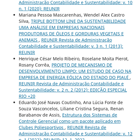
Administração Contabilidade e Sustentabilidade: v. 10
n. 1 (2020): REUNIR
Mariana Pessoa Mascarenhas, Wendel Alex Castro
Silva,
TRIPLE BOTTOM LINE DA SUSTENTABILIDADE
UMA ANÁLISE EM EMPRESAS NACIONAIS
PRODUTORAS DE ÓLEOS E GORDURAS VEGETAIS E
ANIMAIS
,
REUNIR Revista de Administração
Contabilidade e Sustentabilidade: v. 3 n. 1 (2013):
REUNIR
Henrique César Melo Ribeiro, Roselane Moita Pierot,
Rosany Corrêa,
PROJETO DE MECANISMO DE
DESENVOLVIMENTO LIMPO: UM ESTUDO DE CASO NA
EMPRESA DE ENERGIA EÓLICA DO ESTADO DO PIAUÍ
,
REUNIR Revista de Administração Contabilidade e
Sustentabilidade: v. 2 n. 2 (2012): EDIÇÃO ESPECIAL
RIO +20
Eduardo José Navas Coutinho, Ana Lúcia Fonte de
Souza Vasconcelos, Liliane Cristina Segura, Renan
Barabanov de Assis,
Estrutura dos Sistemas de
Controle Gerencial como um pacote aplicado em
Clubes Poliesportivos
,
REUNIR Revista de
Administração Contabilidade e Sustentabilidade: v. 12
n. 1 (2022): REUNIR: 12, 1, 2022