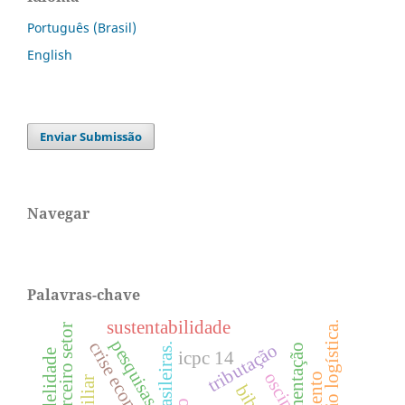
Português (Brasil)
English
Enviar Submissão
Navegar
Palavras-chave
sustentabilidade
regressão logística.
terceiro setor
pesquisas.
crise econômica
tributação
regulamentação
icpc 14
oscip