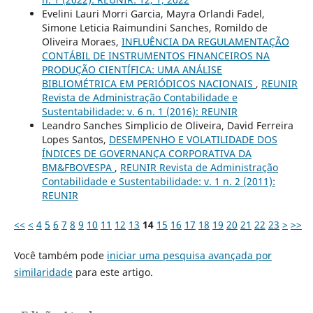
Evelini Lauri Morri Garcia, Mayra Orlandi Fadel,
Simone Leticia Raimundini Sanches, Romildo de
Oliveira Moraes,
INFLUÊNCIA DA REGULAMENTAÇÃO
CONTÁBIL DE INSTRUMENTOS FINANCEIROS NA
PRODUÇÃO CIENTÍFICA: UMA ANÁLISE
BIBLIOMÉTRICA EM PERIÓDICOS NACIONAIS
,
REUNIR
Revista de Administração Contabilidade e
Sustentabilidade: v. 6 n. 1 (2016): REUNIR
Leandro Sanches Simplicio de Oliveira, David Ferreira
Lopes Santos,
DESEMPENHO E VOLATILIDADE DOS
ÍNDICES DE GOVERNANÇA CORPORATIVA DA
BM&FBOVESPA
,
REUNIR Revista de Administração
Contabilidade e Sustentabilidade: v. 1 n. 2 (2011):
REUNIR
<<
<
4
5
6
7
8
9
10
11
12
13
14
15
16
17
18
19
20
21
22
23
>
>>
Você também pode
iniciar uma pesquisa avançada por
similaridade
para este artigo.