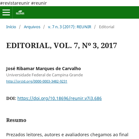
#revistareunir #reunir
Início
/
Arquivos
/
v. 7 n. 3 (2017): REUNIR
/
Editorial
EDITORIAL, VOL. 7, Nº 3, 2017
José Ribamar Marques de Carvalho
Universidade Federal de Campina Grande
http://orcid.org/0000-0003-3482-9231
DOI:
https://doi.org/10.18696/reunir.v7i3.686
Resumo
Prezados leitores, autores e avaliadores chegamos ao final