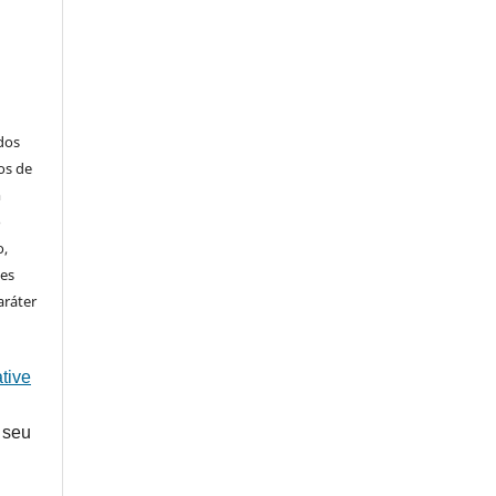
ados
os de
m
o
o,
ões
aráter
tive
 seu