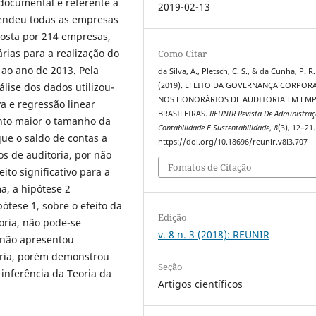
documental e referente à
2019-02-13
endeu todas as empresas
osta por 214 empresas,
rias para a realização do
Como Citar
ao ano de 2013. Pela
da Silva, A., Pletsch, C. S., & da Cunha, P. R.
lise dos dados utilizou-
(2019). EFEITO DA GOVERNANÇA CORPOR
NOS HONORÁRIOS DE AUDITORIA EM EM
va e regressão linear
BRASILEIRAS.
REUNIR Revista De Administra
nto maior o tamanho da
Contabilidade E Sustentabilidade
,
8
(3), 12–21.
ue o saldo de contas a
https://doi.org/10.18696/reunir.v8i3.707
s de auditoria, por não
Fomatos de Citação
to significativo para a
a, a hipótese 2
ótese 1, sobre o efeito da
Edição
oria, não pode-se
v. 8 n. 3 (2018): REUNIR
a não apresentou
toria, porém demonstrou
Seção
 inferência da Teoria da
Artigos científicos