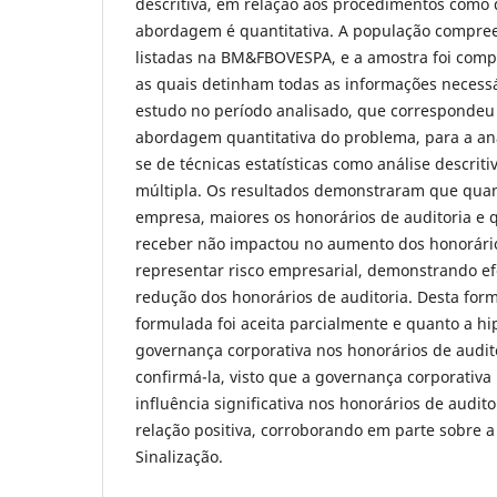
descritiva, em relação aos procedimentos como 
abordagem é quantitativa. A população compre
listadas na BM&FBOVESPA, e a amostra foi comp
as quais detinham todas as informações necessá
estudo no período analisado, que correspondeu 
abordagem quantitativa do problema, para a aná
se de técnicas estatísticas como análise descriti
múltipla. Os resultados demonstraram que qua
empresa, maiores os honorários de auditoria e q
receber não impactou no aumento dos honorário
representar risco empresarial, demonstrando efei
redução dos honorários de auditoria. Desta form
formulada foi aceita parcialmente e quanto a hip
governança corporativa nos honorários de audit
confirmá-la, visto que a governança corporativ
influência significativa nos honorários de audi
relação positiva, corroborando em parte sobre a
Sinalização.