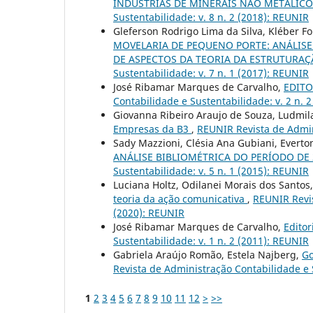
INDÚSTRIAS DE MINERAIS NÃO METÁLIC
Sustentabilidade: v. 8 n. 2 (2018): REUNIR
Gleferson Rodrigo Lima da Silva, Kléber 
MOVELARIA DE PEQUENO PORTE: ANÁLIS
DE ASPECTOS DA TEORIA DA ESTRUTURA
Sustentabilidade: v. 7 n. 1 (2017): REUNIR
José Ribamar Marques de Carvalho,
EDITO
Contabilidade e Sustentabilidade: v. 2 n.
Giovanna Ribeiro Araujo de Souza, Ludmil
Empresas da B3
,
REUNIR Revista de Admini
Sady Mazzioni, Clésia Ana Gubiani, Everton
ANÁLISE BIBLIOMÉTRICA DO PERÍODO DE 
Sustentabilidade: v. 5 n. 1 (2015): REUNIR
Luciana Holtz, Odilanei Morais dos Santos
teoria da ação comunicativa
,
REUNIR Revis
(2020): REUNIR
José Ribamar Marques de Carvalho,
Editor
Sustentabilidade: v. 1 n. 2 (2011): REUNIR
Gabriela Araújo Romão, Estela Najberg,
Go
Revista de Administração Contabilidade e S
1
2
3
4
5
6
7
8
9
10
11
12
>
>>