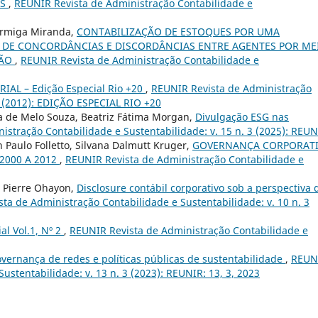
OS
,
REUNIR Revista de Administração Contabilidade e
Formiga Miranda,
CONTABILIZAÇÃO DE ESTOQUES POR UMA
E DE CONCORDÂNCIAS E DISCORDÂNCIAS ENTRE AGENTES POR ME
ÇÃO
,
REUNIR Revista de Administração Contabilidade e
RIAL – Edição Especial Rio +20
,
REUNIR Revista de Administração
 2 (2012): EDIÇÃO ESPECIAL RIO +20
a de Melo Souza, Beatriz Fátima Morgan,
Divulgação ESG nas
stração Contabilidade e Sustentabilidade: v. 15 n. 3 (2025): REU
 Paulo Folletto, Silvana Dalmutt Kruger,
GOVERNANÇA CORPORATI
2000 A 2012
,
REUNIR Revista de Administração Contabilidade e
, Pierre Ohayon,
Disclosure contábil corporativo sob a perspectiva 
ta de Administração Contabilidade e Sustentabilidade: v. 10 n. 3
ial Vol.1, Nº 2
,
REUNIR Revista de Administração Contabilidade e
vernança de redes e políticas públicas de sustentabilidade
,
REUN
ustentabilidade: v. 13 n. 3 (2023): REUNIR: 13, 3, 2023