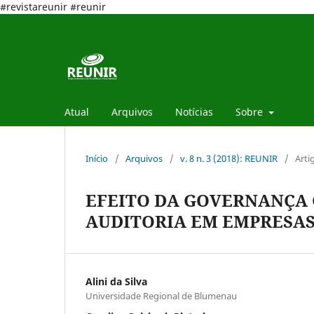
#revistareunir #reunir
Atual
Arquivos
Notícias
Sobre
Início
/
Arquivos
/
v. 8 n. 3 (2018): REUNIR
/
Arti
EFEITO DA GOVERNANÇA
AUDITORIA EM EMPRESAS
Alini da Silva
Universidade Regional de Blumenau