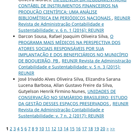
CONTÁBIL DE INSTRUMENTOS FINANCEIROS NA
PRODUÇÃO CIENTÍFICA: UMA ANÁLISE
BIBLIOMÉTRICA EM PERIÓDICOS NACIONAIS
,
REUNIR
Revista de Administração Contabilidade e
Sustentabilidade: v. 6 n. 1 (2016): REUNIR
Darcon Sousa, Rafael Joaquim Oliveira Silva,
O
PROGRAMA MAIS MÉDICOS NA PERSPECTIVA DOS
ATORES SOCIAIS RESPONSÁVEIS POR SUA
IMPLANTAÇÃO E DOS BENEFICIÁRIOS NO MUNICÍPIO
DE BOQUEIRÃO, PB
,
REUNIR Revista de Administração
Contabilidade e Sustentabilidade: v. 5 n. 3 (2015):
REUNIR
José Irivaldo Alves Oliveira Silva, Elizandra Sarana
Lucena Barbosa, Allan Gustavo Freire da Silva,
Gutyelson Henrik Firmino Nunes,
UNIDADES DE
CONSERVAÇÃO NO SEMIÁRIDO BRASILEIRO: ESTUDO
DA GESTÃO DESSES ESPAÇOS PRESERVADOS
,
REUNIR
Revista de Administração Contabilidade e
Sustentabilidade: v. 7 n. 2 (2017): REUNIR
1
2
3
4
5
6
7
8
9
10
11
12
13
14
15
16
17
18
19
20
>
>>