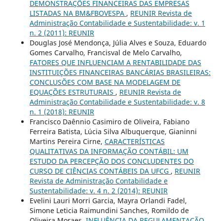
DEMONSTRAÇÕES FINANCEIRAS DAS EMPRESAS
LISTADAS NA BM&FBOVESPA
,
REUNIR Revista de
Administração Contabilidade e Sustentabilidade: v. 1
n. 2 (2011): REUNIR
Douglas José Mendonça, Júlia Alves e Souza, Eduardo
Gomes Carvalho, Francisval de Melo Carvalho,
FATORES QUE INFLUENCIAM A RENTABILIDADE DAS
INSTITUIÇÕES FINANCEIRAS BANCÁRIAS BRASILEIRAS:
CONCLUSÕES COM BASE NA MODELAGEM DE
EQUAÇÕES ESTRUTURAIS
,
REUNIR Revista de
Administração Contabilidade e Sustentabilidade: v. 8
n. 1 (2018): REUNIR
Francisco Daênnio Casimiro de Oliveira, Fabiano
Ferreira Batista, Lúcia Silva Albuquerque, Gianinni
Martins Pereira Cirne,
CARACTERÍSTICAS
QUALITATIVAS DA INFORMAÇÃO CONTÁBIL: UM
ESTUDO DA PERCEPÇÃO DOS CONCLUDENTES DO
CURSO DE CIÊNCIAS CONTÁBEIS DA UFCG
,
REUNIR
Revista de Administração Contabilidade e
Sustentabilidade: v. 4 n. 2 (2014): REUNIR
Evelini Lauri Morri Garcia, Mayra Orlandi Fadel,
Simone Leticia Raimundini Sanches, Romildo de
Oliveira Moraes,
INFLUÊNCIA DA REGULAMENTAÇÃO