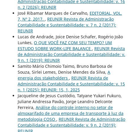
Administração Contabilidade e Sustentabilidade: v. 16
n. 2 (2026): REUNIR
José Ribamar Marques de Carvalho,
EDITORIAL, VOL.
7, Nº 2, 2017.
,
REUNIR Revista de Administração
Contabilidade e Sustentabilidade: v. 7 n. 2 (2017):
REUNIR
Lucas de Andrade, Joice Denise Schafer, Rogério João
Lunkes,
O QUE VOCÊ FAZ COM SEU TEMPO? UM
ESTUDO SOBRE WORK-LIFE BALANCE
,
REUNIR Revista
de Administração Contabilidade e Sustentabilidade: v.
9 n. 1 (2019): REUNIR
Samito Mário Chimoio Taimo, Bruno Barbosa de
Souza, Sirlei Lemes, Denise Mendes da Silva,
A
energia dos stakeholders
,
REUNIR Revista de
Administração Contabilidade e Sustentabilidade: v. 15
n. 1 (2025): REUNIR: 15, 1, 2025
Jacqueline de Jesus Custódio, Tatyane Yukari Fukuro,
Juliane Andressa Pavão, Jorge Leandro Delconte
Ferreira,
Análise do controle interno no setor de
almoxarifado de uma empresa de transporte à luz da
metodologia COSO
,
REUNIR Revista de Administração
Contabilidade e Sustentabilidade: v. 9 n. 2 (2019):
REUNIR