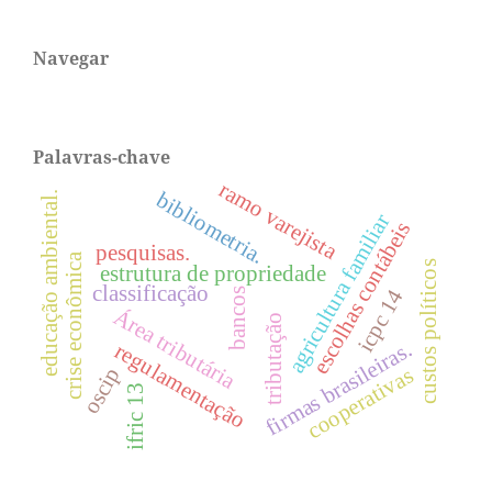
Navegar
Palavras-chave
ramo varejista
bibliometria.
educação ambiental.
agricultura familiar
escolhas contábeis
pesquisas.
crise econômica
custos políticos
estrutura de propriedade
classificação
icpc 14
bancos
Área tributária
tributação
firmas brasileiras.
regulamentação
oscip
cooperativas
ifric 13