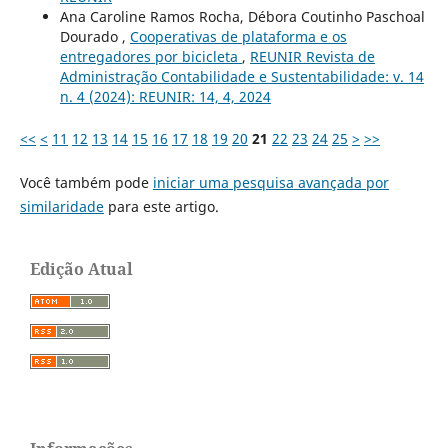
Ana Caroline Ramos Rocha, Débora Coutinho Paschoal
Dourado ,
Cooperativas de plataforma e os
entregadores por bicicleta
,
REUNIR Revista de
Administração Contabilidade e Sustentabilidade: v. 14
n. 4 (2024): REUNIR: 14, 4, 2024
<<
<
11
12
13
14
15
16
17
18
19
20
21
22
23
24
25
>
>>
Você também pode
iniciar uma pesquisa avançada por
similaridade
para este artigo.
Edição Atual