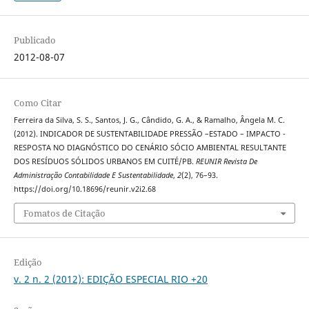
Publicado
2012-08-07
Como Citar
Ferreira da Silva, S. S., Santos, J. G., Cândido, G. A., & Ramalho, Ângela M. C.
(2012). INDICADOR DE SUSTENTABILIDADE PRESSÃO –ESTADO – IMPACTO -
RESPOSTA NO DIAGNÓSTICO DO CENÁRIO SÓCIO AMBIENTAL RESULTANTE
DOS RESÍDUOS SÓLIDOS URBANOS EM CUITÉ/PB.
REUNIR Revista De
Administração Contabilidade E Sustentabilidade
,
2
(2), 76–93.
https://doi.org/10.18696/reunir.v2i2.68
Fomatos de Citação
Edição
v. 2 n. 2 (2012): EDIÇÃO ESPECIAL RIO +20