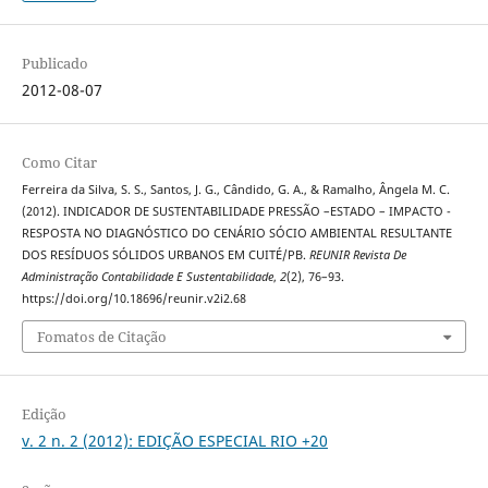
Publicado
2012-08-07
Como Citar
Ferreira da Silva, S. S., Santos, J. G., Cândido, G. A., & Ramalho, Ângela M. C.
(2012). INDICADOR DE SUSTENTABILIDADE PRESSÃO –ESTADO – IMPACTO -
RESPOSTA NO DIAGNÓSTICO DO CENÁRIO SÓCIO AMBIENTAL RESULTANTE
DOS RESÍDUOS SÓLIDOS URBANOS EM CUITÉ/PB.
REUNIR Revista De
Administração Contabilidade E Sustentabilidade
,
2
(2), 76–93.
https://doi.org/10.18696/reunir.v2i2.68
Fomatos de Citação
Edição
v. 2 n. 2 (2012): EDIÇÃO ESPECIAL RIO +20