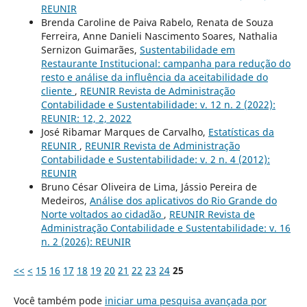
REUNIR
Brenda Caroline de Paiva Rabelo, Renata de Souza
Ferreira, Anne Danieli Nascimento Soares, Nathalia
Sernizon Guimarães,
Sustentabilidade em
Restaurante Institucional: campanha para redução do
resto e análise da influência da aceitabilidade do
cliente
,
REUNIR Revista de Administração
Contabilidade e Sustentabilidade: v. 12 n. 2 (2022):
REUNIR: 12, 2, 2022
José Ribamar Marques de Carvalho,
Estatísticas da
REUNIR
,
REUNIR Revista de Administração
Contabilidade e Sustentabilidade: v. 2 n. 4 (2012):
REUNIR
Bruno César Oliveira de Lima, Jássio Pereira de
Medeiros,
Análise dos aplicativos do Rio Grande do
Norte voltados ao cidadão
,
REUNIR Revista de
Administração Contabilidade e Sustentabilidade: v. 16
n. 2 (2026): REUNIR
<<
<
15
16
17
18
19
20
21
22
23
24
25
Você também pode
iniciar uma pesquisa avançada por