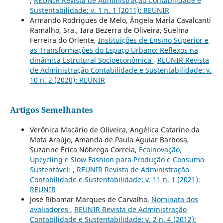
,
REUNIR Revista de Administração Contabilidade e
Sustentabilidade: v. 1 n. 1 (2011): REUNIR
Armando Rodrigues de Melo, Ângela Maria Cavalcanti
Ramalho, Sra., Iara Bezerra de Oliveira, Suelma
Ferreira do Oriente,
Instituições de Ensino Superior e
as Transformações do Espaço Urbano: Reflexos na
dinâmica Estrutural Socioeconômica
,
REUNIR Revista
de Administração Contabilidade e Sustentabilidade: v.
10 n. 2 (2020): REUNIR
Artigos Semelhantes
Verônica Macário de Oliveira, Angélica Catarine da
Mota Araújo, Amanda de Paula Aguiar Barbosa,
Suzanne Érica Nóbrega Correia,
Ecoinovação,
Upcycling e Slow Fashion para Produção e Consumo
Sustentável:
,
REUNIR Revista de Administração
Contabilidade e Sustentabilidade: v. 11 n. 1 (2021):
REUNIR
José Ribamar Marques de Carvalho,
Nominata dos
avaliadores
,
REUNIR Revista de Administração
Contabilidade e Sustentabilidade: v. 2 n. 4 (2012):