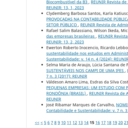
Biocombustível da B3
,
REUNIR Revista de A
REUNIR: 13, 1, 2023
Clydemberg Barbosa Santos, Karla Katius
PROVOCADAS NA CONTABILIDADE PÚBLICA
SETOR PÚBLICO
,
REUNIR Revista de Admini
Rafael Salim Balassiano, Wilson Ikeda, Mi
das empresas brasileiras
,
REUNIR Revista 
REUNIR: 13, 2, 2023
Ewerton Roberto Inocencio, Ricardo Lebbo
sustentabilidade nos estudos em Adminis
Sustentabilidade: v. 14 n. 4 (2024): REUNIR
Selma Maria de Araujo, Lúcia Santana de F
SUSTENTÁVEIS NOS CAMPI DE UMA IFES
,
7 n. 3 (2017): REUNIR
Váldeson Amaro Lima, Esdras da Silva Cost
PEQUENAS EMPRESAS: UM ESTUDO COM P
RONDÔNIA (BRASIL)
,
REUNIR Revista de A
REUNIR
José Ribamar Marques de Carvalho,
NOMI
Contabilidade e Sustentabilidade: v. 7 n. 
<<
<
5
6
7
8
9
10
11
12
13
14
15
16
17
18
19
20
2