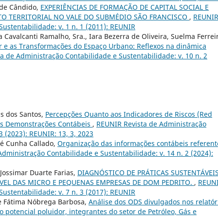
íde Cândido,
EXPERIÊNCIAS DE FORMAÇÃO DE CAPITAL SOCIAL E
TO TERRITORIAL NO VALE DO SUBMÉDIO SÃO FRANCISCO
,
REUNI
ustentabilidade: v. 1 n. 1 (2011): REUNIR
avalcanti Ramalho, Sra., Iara Bezerra de Oliveira, Suelma Ferrei
or e as Transformações do Espaço Urbano: Reflexos na dinâmica
a de Administração Contabilidade e Sustentabilidade: v. 10 n. 2
is dos Santos,
Percepções Quanto aos Indicadores de Riscos (Red
nas Demonstrações Contábeis
,
REUNIR Revista de Administração
3 (2023): REUNIR: 13, 3, 2023
ré Cunha Callado,
Organização das informações contábeis referent
dministração Contabilidade e Sustentabilidade: v. 14 n. 2 (2024):
 Jossimar Duarte Farias,
DIAGNÓSTICO DE PRÁTICAS SUSTENTÁVEIS
VEL DAS MICRO E PEQUENAS EMPRESAS DE DOM PEDRITO.
,
REUN
ustentabilidade: v. 7 n. 3 (2017): REUNIR
de Fátima Nóbrega Barbosa,
Análise dos ODS divulgados nos relatór
 potencial poluidor, integrantes do setor de Petróleo, Gás e