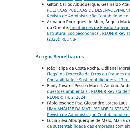
Gilton Carlos Albuquerque, Gesinaldo Ata
POLÍTICAS PÚBLICAS DE DESENVOLVIMEN
Revista de Administração Contabilidade e S
Armando Rodrigues de Melo, Ângela Maria C
do Oriente,
Instituições de Ensino Superi
Estrutural Socioeconômica
,
REUNIR Revist
(2020): REUNIR
Artigos Semelhantes
João Felipe da Costa Rocha, Odilanei Mora
Flags) na Detecção de Erros ou Fraudes 
Contabilidade e Sustentabilidade: v. 13 n. 
Emily Tavares Pessoa Maciel, Antônio And
questões ambientais
,
REUNIR Revista de A
REUNIR: 14, 2, 2024
Fábio Josende Paz, Giovandro Loreto Laus,
UMA ANÁLISE DA MATURIDADE SUSTENTÁ
Revista de Administração Contabilidade e S
Lúcia Silva Albuquerque de Melo, Maria 
de sustentabilidade das empresas com alto