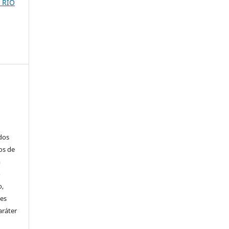
L RIO
ados
os de
m
o
o,
ões
aráter