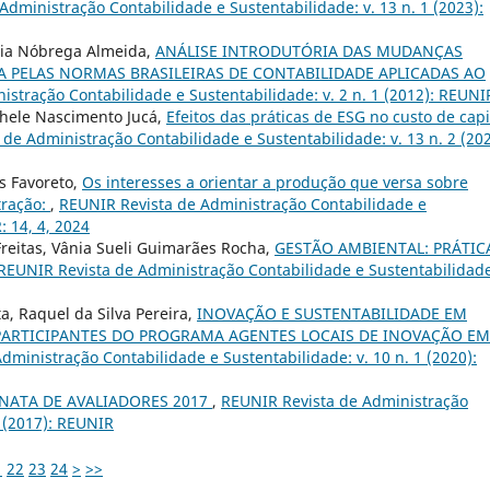
dministração Contabilidade e Sustentabilidade: v. 13 n. 1 (2023):
cia Nóbrega Almeida,
ANÁLISE INTRODUTÓRIA DAS MUDANÇAS
 PELAS NORMAS BRASILEIRAS DE CONTABILIDADE APLICADAS AO
stração Contabilidade e Sustentabilidade: v. 2 n. 1 (2012): REUNI
chele Nascimento Jucá,
Efeitos das práticas de ESG no custo de capi
de Administração Contabilidade e Sustentabilidade: v. 13 n. 2 (202
s Favoreto,
Os interesses a orientar a produção que versa sobre
tração:
,
REUNIR Revista de Administração Contabilidade e
: 14, 4, 2024
reitas, Vânia Sueli Guimarães Rocha,
GESTÃO AMBIENTAL: PRÁTIC
REUNIR Revista de Administração Contabilidade e Sustentabilidade
a, Raquel da Silva Pereira,
INOVAÇÃO E SUSTENTABILIDADE EM
ARTICIPANTES DO PROGRAMA AGENTES LOCAIS DE INOVAÇÃO EM
dministração Contabilidade e Sustentabilidade: v. 10 n. 1 (2020):
NATA DE AVALIADORES 2017
,
REUNIR Revista de Administração
3 (2017): REUNIR
1
22
23
24
>
>>