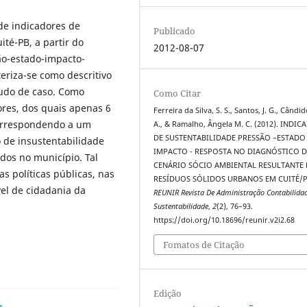
 de indicadores de
Publicado
té-PB, a partir do
2012-08-07
ão-estado-impacto-
eriza-se como descritivo
tudo de caso. Como
Como Citar
ores, dos quais apenas 6
Ferreira da Silva, S. S., Santos, J. G., Cândid
correspondendo a um
A., & Ramalho, Ângela M. C. (2012). INDI
DE SUSTENTABILIDADE PRESSÃO –ESTADO
 de insustentabilidade
IMPACTO - RESPOSTA NO DIAGNÓSTICO 
dos no município. Tal
CENÁRIO SÓCIO AMBIENTAL RESULTANTE
 políticas públicas, nas
RESÍDUOS SÓLIDOS URBANOS EM CUITÉ/P
el de cidadania da
REUNIR Revista De Administração Contabilida
Sustentabilidade
,
2
(2), 76–93.
https://doi.org/10.18696/reunir.v2i2.68
Fomatos de Citação
Edição