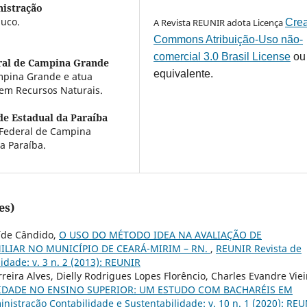
istração
uco.
A Revista REUNIR adota Licença
Crea
Commons Atribuição-Uso não-
comercial 3.0 Brasil License
ou
ral de Campina Grande
equivalente.
ampina Grande e atua
em Recursos Naturais.
de Estadual da Paraíba
 Federal de Campina
a Paraíba.
es)
aíde Cândido,
O USO DO MÉTODO IDEA NA AVALIAÇÃO DE
ILIAR NO MUNICÍPIO DE CEARÁ-MIRIM – RN.
,
REUNIR Revista de
idade: v. 3 n. 2 (2013): REUNIR
eira Alves, Dielly Rodrigues Lopes Florêncio, Charles Evandre Viei
IDADE NO ENSINO SUPERIOR: UM ESTUDO COM BACHARÉIS EM
nistração Contabilidade e Sustentabilidade: v. 10 n. 1 (2020): RE