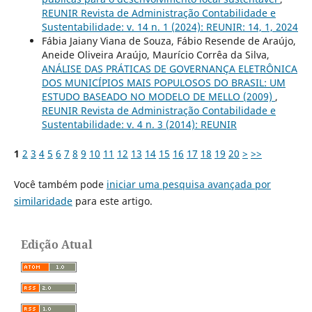
REUNIR Revista de Administração Contabilidade e
Sustentabilidade: v. 14 n. 1 (2024): REUNIR: 14, 1, 2024
Fábia Jaiany Viana de Souza, Fábio Resende de Araújo,
Aneide Oliveira Araújo, Maurício Corrêa da Silva,
ANÁLISE DAS PRÁTICAS DE GOVERNANÇA ELETRÔNICA
DOS MUNICÍPIOS MAIS POPULOSOS DO BRASIL: UM
ESTUDO BASEADO NO MODELO DE MELLO (2009)
,
REUNIR Revista de Administração Contabilidade e
Sustentabilidade: v. 4 n. 3 (2014): REUNIR
1
2
3
4
5
6
7
8
9
10
11
12
13
14
15
16
17
18
19
20
>
>>
Você também pode
iniciar uma pesquisa avançada por
similaridade
para este artigo.
Edição Atual