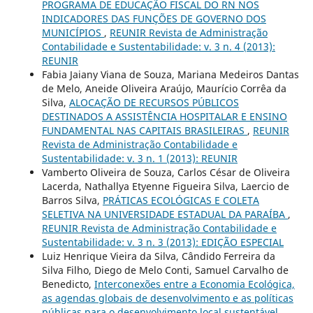
PROGRAMA DE EDUCAÇÃO FISCAL DO RN NOS
INDICADORES DAS FUNÇÕES DE GOVERNO DOS
MUNICÍPIOS
,
REUNIR Revista de Administração
Contabilidade e Sustentabilidade: v. 3 n. 4 (2013):
REUNIR
Fabia Jaiany Viana de Souza, Mariana Medeiros Dantas
de Melo, Aneide Oliveira Araújo, Maurício Corrêa da
Silva,
ALOCAÇÃO DE RECURSOS PÚBLICOS
DESTINADOS A ASSISTÊNCIA HOSPITALAR E ENSINO
FUNDAMENTAL NAS CAPITAIS BRASILEIRAS
,
REUNIR
Revista de Administração Contabilidade e
Sustentabilidade: v. 3 n. 1 (2013): REUNIR
Vamberto Oliveira de Souza, Carlos César de Oliveira
Lacerda, Nathallya Etyenne Figueira Silva, Laercio de
Barros Silva,
PRÁTICAS ECOLÓGICAS E COLETA
SELETIVA NA UNIVERSIDADE ESTADUAL DA PARAÍBA
,
REUNIR Revista de Administração Contabilidade e
Sustentabilidade: v. 3 n. 3 (2013): EDIÇÃO ESPECIAL
Luiz Henrique Vieira da Silva, Cândido Ferreira da
Silva Filho, Diego de Melo Conti, Samuel Carvalho de
Benedicto,
Interconexões entre a Economia Ecológica,
as agendas globais de desenvolvimento e as políticas
públicas para o desenvolvimento local sustentável
,