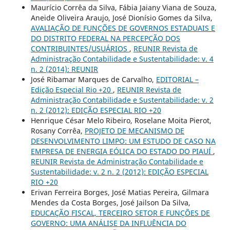
Maurício Corrêa da Silva, Fábia Jaiany Viana de Souza,
Aneide Oliveira Araujo, José Dionísio Gomes da Silva,
AVALIAÇÃO DE FUNÇÕES DE GOVERNOS ESTADUAIS E
DO DISTRITO FEDERAL NA PERCEPÇÃO DOS
CONTRIBUINTES/USUÁRIOS
,
REUNIR Revista de
Administração Contabilidade e Sustentabilidade: v. 4
n. 2 (2014): REUNIR
José Ribamar Marques de Carvalho,
EDITORIAL –
Edição Especial Rio +20
,
REUNIR Revista de
Administração Contabilidade e Sustentabilidade: v. 2
n. 2 (2012): EDIÇÃO ESPECIAL RIO +20
Henrique César Melo Ribeiro, Roselane Moita Pierot,
Rosany Corrêa,
PROJETO DE MECANISMO DE
DESENVOLVIMENTO LIMPO: UM ESTUDO DE CASO NA
EMPRESA DE ENERGIA EÓLICA DO ESTADO DO PIAUÍ
,
REUNIR Revista de Administração Contabilidade e
Sustentabilidade: v. 2 n. 2 (2012): EDIÇÃO ESPECIAL
RIO +20
Erivan Ferreira Borges, José Matias Pereira, Gilmara
Mendes da Costa Borges, José Jailson Da Silva,
EDUCAÇÃO FISCAL, TERCEIRO SETOR E FUNÇÕES DE
GOVERNO: UMA ANÁLISE DA INFLUÊNCIA DO