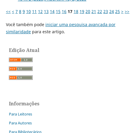
<<
<
7
8
9
10
11
12
13
14
15
16
17
18
19
20
21
22
23
24
25
>
>>
Você também pode
iniciar uma pesquisa avançada por
similaridade
para este artigo.
Edição Atual
Informações
Para Leitores
Para Autores
Para Bibliotecários