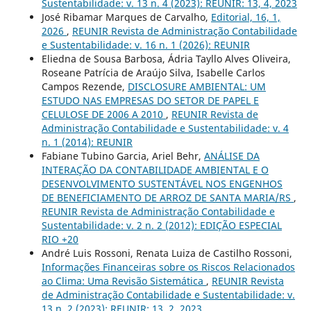
Sustentabilidade: v. 13 n. 4 (2023): REUNIR: 13, 4, 2023
José Ribamar Marques de Carvalho,
Editorial, 16, 1,
2026
,
REUNIR Revista de Administração Contabilidade
e Sustentabilidade: v. 16 n. 1 (2026): REUNIR
Eliedna de Sousa Barbosa, Ádria Tayllo Alves Oliveira,
Roseane Patrícia de Araújo Silva, Isabelle Carlos
Campos Rezende,
DISCLOSURE AMBIENTAL: UM
ESTUDO NAS EMPRESAS DO SETOR DE PAPEL E
CELULOSE DE 2006 A 2010
,
REUNIR Revista de
Administração Contabilidade e Sustentabilidade: v. 4
n. 1 (2014): REUNIR
Fabiane Tubino Garcia, Ariel Behr,
ANÁLISE DA
INTERAÇÃO DA CONTABILIDADE AMBIENTAL E O
DESENVOLVIMENTO SUSTENTÁVEL NOS ENGENHOS
DE BENEFICIAMENTO DE ARROZ DE SANTA MARIA/RS
,
REUNIR Revista de Administração Contabilidade e
Sustentabilidade: v. 2 n. 2 (2012): EDIÇÃO ESPECIAL
RIO +20
André Luis Rossoni, Renata Luiza de Castilho Rossoni,
Informações Financeiras sobre os Riscos Relacionados
ao Clima: Uma Revisão Sistemática
,
REUNIR Revista
de Administração Contabilidade e Sustentabilidade: v.
13 n. 2 (2023): REUNIR: 13, 2, 2023