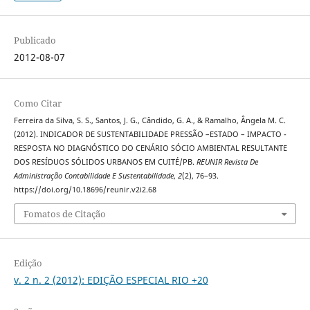
Publicado
2012-08-07
Como Citar
Ferreira da Silva, S. S., Santos, J. G., Cândido, G. A., & Ramalho, Ângela M. C.
(2012). INDICADOR DE SUSTENTABILIDADE PRESSÃO –ESTADO – IMPACTO -
RESPOSTA NO DIAGNÓSTICO DO CENÁRIO SÓCIO AMBIENTAL RESULTANTE
DOS RESÍDUOS SÓLIDOS URBANOS EM CUITÉ/PB.
REUNIR Revista De
Administração Contabilidade E Sustentabilidade
,
2
(2), 76–93.
https://doi.org/10.18696/reunir.v2i2.68
Fomatos de Citação
Edição
v. 2 n. 2 (2012): EDIÇÃO ESPECIAL RIO +20