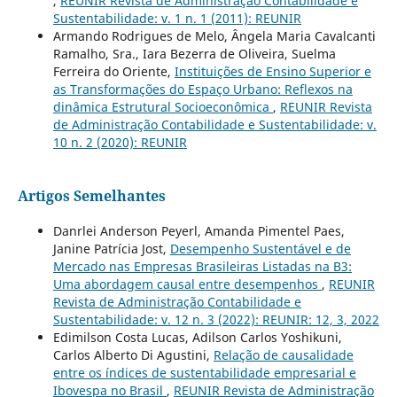
,
REUNIR Revista de Administração Contabilidade e
Sustentabilidade: v. 1 n. 1 (2011): REUNIR
Armando Rodrigues de Melo, Ângela Maria Cavalcanti
Ramalho, Sra., Iara Bezerra de Oliveira, Suelma
Ferreira do Oriente,
Instituições de Ensino Superior e
as Transformações do Espaço Urbano: Reflexos na
dinâmica Estrutural Socioeconômica
,
REUNIR Revista
de Administração Contabilidade e Sustentabilidade: v.
10 n. 2 (2020): REUNIR
Artigos Semelhantes
Danrlei Anderson Peyerl, Amanda Pimentel Paes,
Janine Patrícia Jost,
Desempenho Sustentável e de
Mercado nas Empresas Brasileiras Listadas na B3:
Uma abordagem causal entre desempenhos
,
REUNIR
Revista de Administração Contabilidade e
Sustentabilidade: v. 12 n. 3 (2022): REUNIR: 12, 3, 2022
Edimilson Costa Lucas, Adilson Carlos Yoshikuni,
Carlos Alberto Di Agustini,
Relação de causalidade
entre os índices de sustentabilidade empresarial e
Ibovespa no Brasil
,
REUNIR Revista de Administração