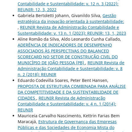
Contabilidade e Sustentabilidade: v. 12 n. 3 (2022):
REUNIR: 12, 3, 2022
Gabriela Bertoletti Johann, Givanildo Silva,
Gestão
estratégica da inovação orientada à sustentabilidade:
,
REUNIR Revista de Administração Contabilidade e
Sustentabilidade: v. 13 n. 1 (2023): REUNIR: 13, 1, 2023
Aline Romão da Silva, Aldo Leonardo Cunha Callado,
ADERÊNCIA DE INDICADORES DE DESEMPENHO
ASSOCIADOS ÀS PERSPECTIVAS DO BALANCED
SCORECARD NO SETOR DE CONSTRUÇÃO CIVIL DO
MUNICÍPIO DE JOÃO PESSOA (PB)
,
REUNIR Revista de
Administração Contabilidade e Sustentabilidade: v. 8
n. 2 (2018): REUNIR
Eduardo Codevilla Soares, Peter Bent Hansen,
PROPOSTA DE ESTRUTURA COMBINADA PARA ANÁLISE
DA COMPETITIVIDADE E DA SUSTENTABILIDADE DE
CIDADES
,
REUNIR Revista de Administração
Contabilidade e Sustentabilidade: v. 4 n. 1 (2014):
REUNIR
Mauriceia Carvalho Nascimento, Kettrin Farias Bem
Maracajá,
Estrutura de Governança das Empresas
Públicas e das Sociedades de Economia Mista do