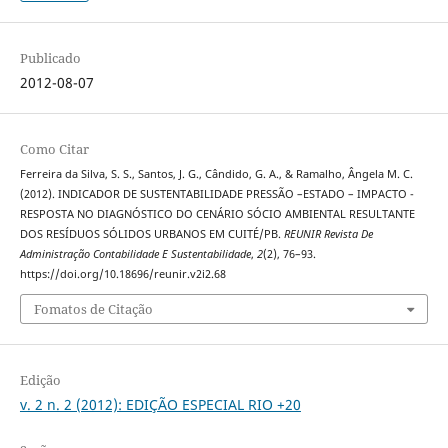
Publicado
2012-08-07
Como Citar
Ferreira da Silva, S. S., Santos, J. G., Cândido, G. A., & Ramalho, Ângela M. C.
(2012). INDICADOR DE SUSTENTABILIDADE PRESSÃO –ESTADO – IMPACTO -
RESPOSTA NO DIAGNÓSTICO DO CENÁRIO SÓCIO AMBIENTAL RESULTANTE
DOS RESÍDUOS SÓLIDOS URBANOS EM CUITÉ/PB.
REUNIR Revista De
Administração Contabilidade E Sustentabilidade
,
2
(2), 76–93.
https://doi.org/10.18696/reunir.v2i2.68
Fomatos de Citação
Edição
v. 2 n. 2 (2012): EDIÇÃO ESPECIAL RIO +20