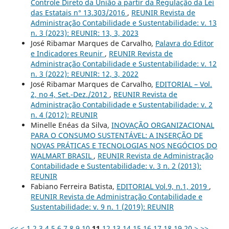
Controle Direto da União a partir da Regulação da Lei
das Estatais n° 13.303/2016
,
REUNIR Revista de
Administração Contabilidade e Sustentabilidade: v. 13
n. 3 (2023): REUNIR: 13, 3, 2023
José Ribamar Marques de Carvalho,
Palavra do Editor
e Indicadores Reunir
,
REUNIR Revista de
Administração Contabilidade e Sustentabilidade: v. 12
n. 3 (2022): REUNIR: 12, 3, 2022
José Ribamar Marques de Carvalho,
EDITORIAL – Vol.
2, no 4, Set.-Dez./2012
,
REUNIR Revista de
Administração Contabilidade e Sustentabilidade: v. 2
n. 4 (2012): REUNIR
Minelle Enéas da Silva,
INOVAÇÃO ORGANIZACIONAL
PARA O CONSUMO SUSTENTÁVEL: A INSERÇÃO DE
NOVAS PRÁTICAS E TECNOLOGIAS NOS NEGÓCIOS DO
WALMART BRASIL
,
REUNIR Revista de Administração
Contabilidade e Sustentabilidade: v. 3 n. 2 (2013):
REUNIR
Fabiano Ferreira Batista,
EDITORIAL Vol.9, n.1, 2019
,
REUNIR Revista de Administração Contabilidade e
Sustentabilidade: v. 9 n. 1 (2019): REUNIR
<<
<
1
2
3
4
5
6
7
8
9
10
11
12
13
14
15
16
17
18
19
20
>
>>