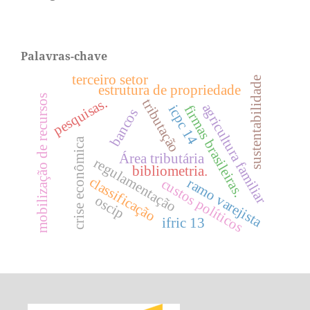
Palavras-chave
terceiro setor
sustentabilidade
estrutura de propriedade
mobilização de recursos
pesquisas.
tributação
agricultura familiar
firmas brasileiras.
icpc 14
bancos
crise econômica
Área tributária
regulamentação
bibliometria.
classificação
ramo varejista
custos políticos
oscip
ifric 13