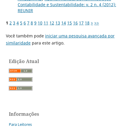
Contabilidade e Sustentabilidade: v. 2 n. 4 (2012):
REUNIR
1
2
3
4
5
6
7
8
9
10
11
12
13
14
15
16
17
18
>
>>
Você também pode
iniciar uma pesquisa avançada por
similaridade
para este artigo.
Edição Atual
Informações
Para Leitores