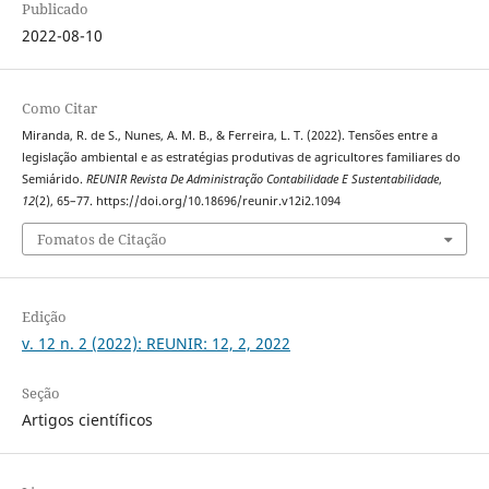
Publicado
2022-08-10
Como Citar
Miranda, R. de S., Nunes, A. M. B., & Ferreira, L. T. (2022). Tensões entre a
legislação ambiental e as estratégias produtivas de agricultores familiares do
Semiárido.
REUNIR Revista De Administração Contabilidade E Sustentabilidade
,
12
(2), 65–77. https://doi.org/10.18696/reunir.v12i2.1094
Fomatos de Citação
Edição
v. 12 n. 2 (2022): REUNIR: 12, 2, 2022
Seção
Artigos científicos