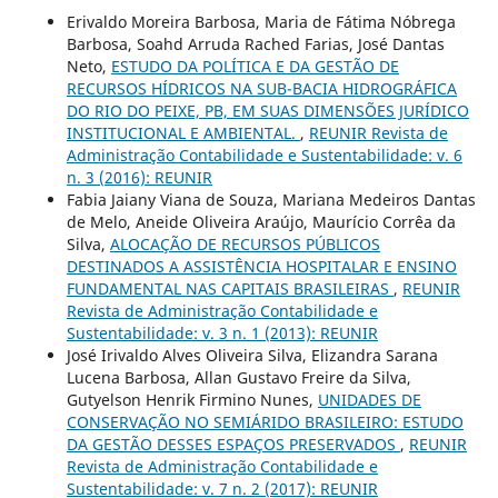
Erivaldo Moreira Barbosa, Maria de Fátima Nóbrega
Barbosa, Soahd Arruda Rached Farias, José Dantas
Neto,
ESTUDO DA POLÍTICA E DA GESTÃO DE
RECURSOS HÍDRICOS NA SUB-BACIA HIDROGRÁFICA
DO RIO DO PEIXE, PB, EM SUAS DIMENSÕES JURÍDICO
INSTITUCIONAL E AMBIENTAL.
,
REUNIR Revista de
Administração Contabilidade e Sustentabilidade: v. 6
n. 3 (2016): REUNIR
Fabia Jaiany Viana de Souza, Mariana Medeiros Dantas
de Melo, Aneide Oliveira Araújo, Maurício Corrêa da
Silva,
ALOCAÇÃO DE RECURSOS PÚBLICOS
DESTINADOS A ASSISTÊNCIA HOSPITALAR E ENSINO
FUNDAMENTAL NAS CAPITAIS BRASILEIRAS
,
REUNIR
Revista de Administração Contabilidade e
Sustentabilidade: v. 3 n. 1 (2013): REUNIR
José Irivaldo Alves Oliveira Silva, Elizandra Sarana
Lucena Barbosa, Allan Gustavo Freire da Silva,
Gutyelson Henrik Firmino Nunes,
UNIDADES DE
CONSERVAÇÃO NO SEMIÁRIDO BRASILEIRO: ESTUDO
DA GESTÃO DESSES ESPAÇOS PRESERVADOS
,
REUNIR
Revista de Administração Contabilidade e
Sustentabilidade: v. 7 n. 2 (2017): REUNIR