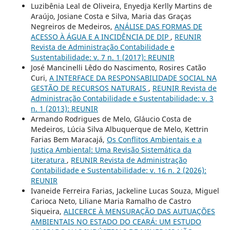
Luzibênia Leal de Oliveira, Enyedja Kerlly Martins de
Araújo, Josiane Costa e Silva, Maria das Graças
Negreiros de Medeiros,
ANÁLISE DAS FORMAS DE
ACESSO À ÁGUA E A INCIDÊNCIA DE DIP
,
REUNIR
Revista de Administração Contabilidade e
Sustentabilidade: v. 7 n. 1 (2017): REUNIR
José Mancinelli Lêdo do Nascimento, Rosires Catão
Curi,
A INTERFACE DA RESPONSABILIDADE SOCIAL NA
GESTÃO DE RECURSOS NATURAIS
,
REUNIR Revista de
Administração Contabilidade e Sustentabilidade: v. 3
n. 1 (2013): REUNIR
Armando Rodrigues de Melo, Gláucio Costa de
Medeiros, Lúcia Silva Albuquerque de Melo, Kettrin
Farias Bem Maracajá,
Os Conflitos Ambientais e a
Justiça Ambiental: Uma Revisão Sistemática da
Literatura
,
REUNIR Revista de Administração
Contabilidade e Sustentabilidade: v. 16 n. 2 (2026):
REUNIR
Ivaneide Ferreira Farias, Jackeline Lucas Souza, Miguel
Carioca Neto, Liliane Maria Ramalho de Castro
Siqueira,
ALICERCE À MENSURAÇÃO DAS AUTUAÇÕES
AMBIENTAIS NO ESTADO DO CEARÁ: UM ESTUDO