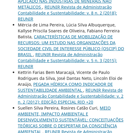
APLICADO NAS INDÚSTRIAS DE MINERAIS NÃO
METÁLICOS
,
REUNIR Revista de Administração
Contabilidade e Sustentabilidade: v. 8 n. 2 (2018):
REUNIR
Mércia de Lima Pereira, Lúcia Silva Albuquerque,
Kallyse Priscila Soares de Oliveira, Fabiano Ferreira
Batista,
CARACTERÍSTICAS DE MOBILIZAÇÃO DE
RECURSOS: UM ESTUDO NAS ORGANIZAÇÕES DA
SOCIEDADE CIVIL DE INTERESSE PÚBLICO (OSCIP) DO
BRASIL
,
REUNIR Revista de Administração
Contabilidade e Sustentabilidade: v. 5 n. 3 (2015):
REUNIR
Kettrin Farias Bem Maracajá, Vicente de Paulo
Rodrigues da Silva, José Dantas Neto, Lincoln Eloi de
Araújo,
PEGADA HÍDRICA COMO INDICADOR DE
SUSTENTABILIDADE AMBIENTAL
,
REUNIR Revista de
Administração Contabilidade e Sustentabilidade: v. 2
n. 2 (2012): EDIÇÃO ESPECIAL RIO +20
Suellen Silva Pereira, Rosires Catão Curi,
MEIO
AMBIENTE, IMPACTO AMBIENTAL E
DESENVOLVIMENTO SUSTENTÁVEL: CONCEITUAÇÕES
TEÓRICAS SOBRE O DESPERTAR DA CONSCIÊNCIA
AMBIENTAL
,
REUNIR Revista de Administração