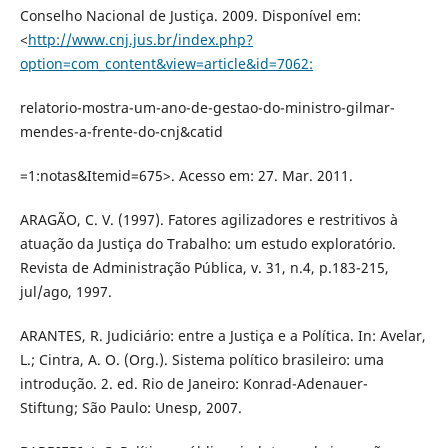
Conselho Nacional de Justiça. 2009. Disponível em:
<
http://www.cnj.jus.br/index.php?
option=com_content&view=article&id=7062:
relatorio-mostra-um-ano-de-gestao-do-ministro-gilmar-
mendes-a-frente-do-cnj&catid
=1:notas&Itemid=675>. Acesso em: 27. Mar. 2011.
ARAGÃO, C. V. (1997). Fatores agilizadores e restritivos à
atuação da Justiça do Trabalho: um estudo exploratório.
Revista de Administração Pública, v. 31, n.4, p.183-215,
jul/ago, 1997.
ARANTES, R. Judiciário: entre a Justiça e a Política. In: Avelar,
L.; Cintra, A. O. (Org.). Sistema político brasileiro: uma
introdução. 2. ed. Rio de Janeiro: Konrad-Adenauer-
Stiftung; São Paulo: Unesp, 2007.