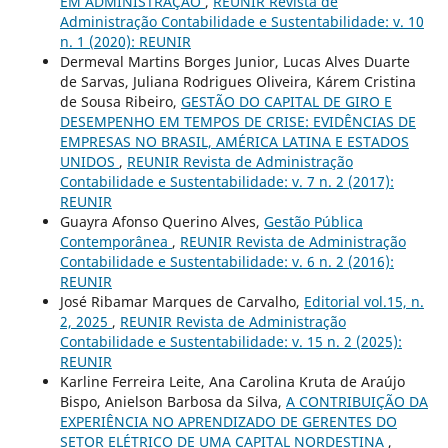
EM ADMINISTRAÇÃO
,
REUNIR Revista de
Administração Contabilidade e Sustentabilidade: v. 10
n. 1 (2020): REUNIR
Dermeval Martins Borges Junior, Lucas Alves Duarte
de Sarvas, Juliana Rodrigues Oliveira, Kárem Cristina
de Sousa Ribeiro,
GESTÃO DO CAPITAL DE GIRO E
DESEMPENHO EM TEMPOS DE CRISE: EVIDÊNCIAS DE
EMPRESAS NO BRASIL, AMÉRICA LATINA E ESTADOS
UNIDOS
,
REUNIR Revista de Administração
Contabilidade e Sustentabilidade: v. 7 n. 2 (2017):
REUNIR
Guayra Afonso Querino Alves,
Gestão Pública
Contemporânea
,
REUNIR Revista de Administração
Contabilidade e Sustentabilidade: v. 6 n. 2 (2016):
REUNIR
José Ribamar Marques de Carvalho,
Editorial vol.15, n.
2, 2025
,
REUNIR Revista de Administração
Contabilidade e Sustentabilidade: v. 15 n. 2 (2025):
REUNIR
Karline Ferreira Leite, Ana Carolina Kruta de Araújo
Bispo, Anielson Barbosa da Silva,
A CONTRIBUIÇÃO DA
EXPERIÊNCIA NO APRENDIZADO DE GERENTES DO
SETOR ELÉTRICO DE UMA CAPITAL NORDESTINA
,