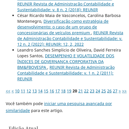
REUNIR Revista de Administração Contabilidade e
Sustentabilidade: v. 8 n. 2 (2018): REUNIR
César Ricardo Maia de Vasconcelos, Carolina Barbosa
Montenegro,
Diversificação como estratégia de
desenvolvimento: o caso de um grupo de
concessionárias de veículos premium
,
REUNIR Revista
de Administração Contabilidade e Sustentabilidade: v.
12 n. 2 (2022): REUNIR: 12, 2, 2022
Leandro Sanches Simplicio de Oliveira, David Ferreira
Lopes Santos,
DESEMPENHO E VOLATILIDADE DOS
ÍNDICES DE GOVERNANÇA CORPORATIVA DA
BM&FBOVESPA
,
REUNIR Revista de Administração
Contabilidade e Sustentabilidade: v. 1 n. 2 (2011):
REUNIR
<<
<
10
11
12
13
14
15
16
17
18
19
20
21
22
23
24
25
26
27
>
>>
Você também pode
iniciar uma pesquisa avançada por
similaridade
para este artigo.
Edição Atual