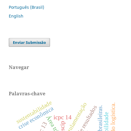
Português (Brasil)
English
Enviar Submissão
Navegar
Palavras-chave
sustentabilidade
regulamentação
regressão logística.
firmas brasileiras.
crise econômica
icpc 14
ifric 13
oscip