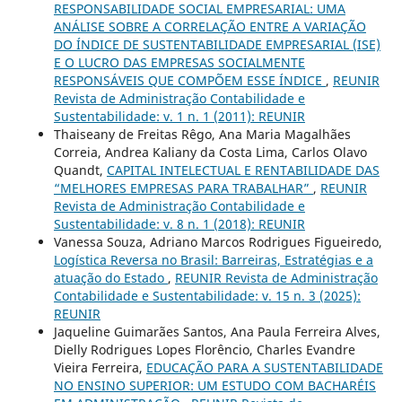
RESPONSABILIDADE SOCIAL EMPRESARIAL: UMA
ANÁLISE SOBRE A CORRELAÇÃO ENTRE A VARIAÇÃO
DO ÍNDICE DE SUSTENTABILIDADE EMPRESARIAL (ISE)
E O LUCRO DAS EMPRESAS SOCIALMENTE
RESPONSÁVEIS QUE COMPÕEM ESSE ÍNDICE
,
REUNIR
Revista de Administração Contabilidade e
Sustentabilidade: v. 1 n. 1 (2011): REUNIR
Thaiseany de Freitas Rêgo, Ana Maria Magalhães
Correia, Andrea Kaliany da Costa Lima, Carlos Olavo
Quandt,
CAPITAL INTELECTUAL E RENTABILIDADE DAS
“MELHORES EMPRESAS PARA TRABALHAR”
,
REUNIR
Revista de Administração Contabilidade e
Sustentabilidade: v. 8 n. 1 (2018): REUNIR
Vanessa Souza, Adriano Marcos Rodrigues Figueiredo,
Logística Reversa no Brasil: Barreiras, Estratégias e a
atuação do Estado
,
REUNIR Revista de Administração
Contabilidade e Sustentabilidade: v. 15 n. 3 (2025):
REUNIR
Jaqueline Guimarães Santos, Ana Paula Ferreira Alves,
Dielly Rodrigues Lopes Florêncio, Charles Evandre
Vieira Ferreira,
EDUCAÇÃO PARA A SUSTENTABILIDADE
NO ENSINO SUPERIOR: UM ESTUDO COM BACHARÉIS