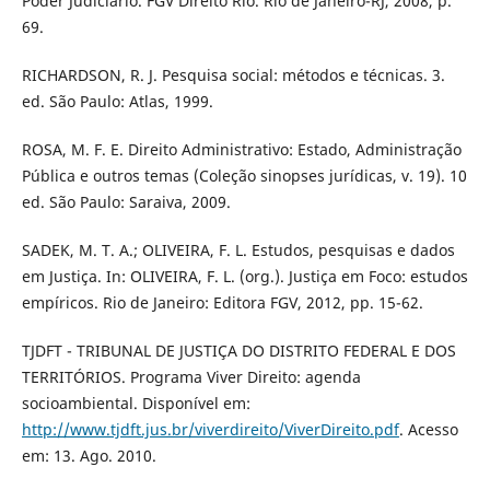
Poder Judiciário. FGV Direito Rio. Rio de Janeiro-RJ, 2008, p.
69.
RICHARDSON, R. J. Pesquisa social: métodos e técnicas. 3.
ed. São Paulo: Atlas, 1999.
ROSA, M. F. E. Direito Administrativo: Estado, Administração
Pública e outros temas (Coleção sinopses jurídicas, v. 19). 10
ed. São Paulo: Saraiva, 2009.
SADEK, M. T. A.; OLIVEIRA, F. L. Estudos, pesquisas e dados
em Justiça. In: OLIVEIRA, F. L. (org.). Justiça em Foco: estudos
empíricos. Rio de Janeiro: Editora FGV, 2012, pp. 15-62.
TJDFT - TRIBUNAL DE JUSTIÇA DO DISTRITO FEDERAL E DOS
TERRITÓRIOS. Programa Viver Direito: agenda
socioambiental. Disponível em:
http://www.tjdft.jus.br/viverdireito/ViverDireito.pdf
. Acesso
em: 13. Ago. 2010.