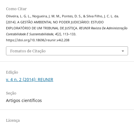
Como Citar
Oliveira, L. G. L., Nogueira, J. M. M., Pontes, D. S., & Silva Filho, J. C. L. da.
(2014). A GESTÃO AMBIENTAL NO PODER JUDICIÁRIO: ESTUDO
EXPLORATÓRIO DE UM TRIBUNAL DE JUSTIÇA.
REUNIR Revista De Administração
Contabilidade E Sustentabilidade
,
4
(2), 113–133.
https://doi.org/10.18696/reunir.v4i2.208
Fomatos de Citação
Edição
v. 4 n. 2 (2014): REUNIR
Seção
Artigos científicos
Licença