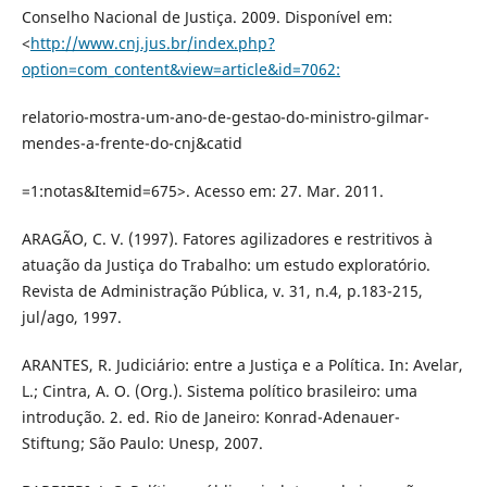
Conselho Nacional de Justiça. 2009. Disponível em:
<
http://www.cnj.jus.br/index.php?
option=com_content&view=article&id=7062:
relatorio-mostra-um-ano-de-gestao-do-ministro-gilmar-
mendes-a-frente-do-cnj&catid
=1:notas&Itemid=675>. Acesso em: 27. Mar. 2011.
ARAGÃO, C. V. (1997). Fatores agilizadores e restritivos à
atuação da Justiça do Trabalho: um estudo exploratório.
Revista de Administração Pública, v. 31, n.4, p.183-215,
jul/ago, 1997.
ARANTES, R. Judiciário: entre a Justiça e a Política. In: Avelar,
L.; Cintra, A. O. (Org.). Sistema político brasileiro: uma
introdução. 2. ed. Rio de Janeiro: Konrad-Adenauer-
Stiftung; São Paulo: Unesp, 2007.