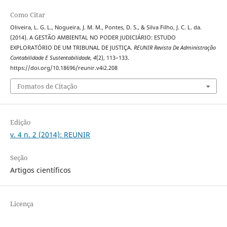
Como Citar
Oliveira, L. G. L., Nogueira, J. M. M., Pontes, D. S., & Silva Filho, J. C. L. da.
(2014). A GESTÃO AMBIENTAL NO PODER JUDICIÁRIO: ESTUDO
EXPLORATÓRIO DE UM TRIBUNAL DE JUSTIÇA.
REUNIR Revista De Administração
Contabilidade E Sustentabilidade
,
4
(2), 113–133.
https://doi.org/10.18696/reunir.v4i2.208
Fomatos de Citação
Edição
v. 4 n. 2 (2014): REUNIR
Seção
Artigos científicos
Licença