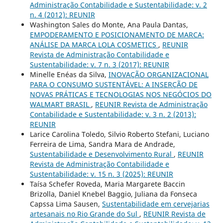
Administração Contabilidade e Sustentabilidade: v. 2
n. 4 (2012): REUNIR
Washington Sales do Monte, Ana Paula Dantas,
EMPODERAMENTO E POSICIONAMENTO DE MARCA:
ANÁLISE DA MARCA LOLA COSMETICS
,
REUNIR
Revista de Administração Contabilidade e
Sustentabilidade: v. 7 n. 3 (2017): REUNIR
Minelle Enéas da Silva,
INOVAÇÃO ORGANIZACIONAL
PARA O CONSUMO SUSTENTÁVEL: A INSERÇÃO DE
NOVAS PRÁTICAS E TECNOLOGIAS NOS NEGÓCIOS DO
WALMART BRASIL
,
REUNIR Revista de Administração
Contabilidade e Sustentabilidade: v. 3 n. 2 (2013):
REUNIR
Larice Carolina Toledo, Silvio Roberto Stefani, Luciano
Ferreira de Lima, Sandra Mara de Andrade,
Sustentabilidade e Desenvolvimento Rural
,
REUNIR
Revista de Administração Contabilidade e
Sustentabilidade: v. 15 n. 3 (2025): REUNIR
Taísa Schefer Roveda, Maria Margarete Baccin
Brizolla, Daniel Knebel Baggio, Juliana da Fonseca
Capssa Lima Sausen,
Sustentabilidade em cervejarias
artesanais no Rio Grande do Sul
,
REUNIR Revista de