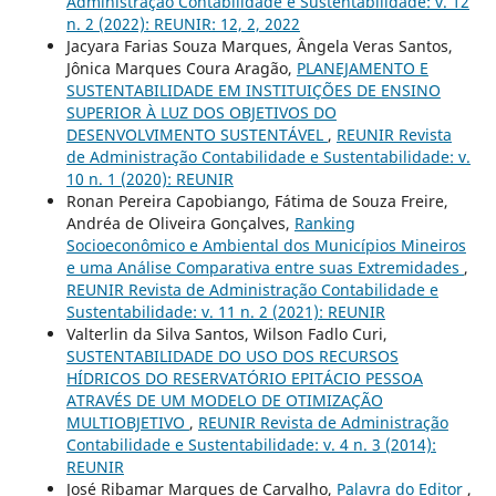
Administração Contabilidade e Sustentabilidade: v. 12
n. 2 (2022): REUNIR: 12, 2, 2022
Jacyara Farias Souza Marques, Ângela Veras Santos,
Jônica Marques Coura Aragão,
PLANEJAMENTO E
SUSTENTABILIDADE EM INSTITUIÇÕES DE ENSINO
SUPERIOR À LUZ DOS OBJETIVOS DO
DESENVOLVIMENTO SUSTENTÁVEL
,
REUNIR Revista
de Administração Contabilidade e Sustentabilidade: v.
10 n. 1 (2020): REUNIR
Ronan Pereira Capobiango, Fátima de Souza Freire,
Andréa de Oliveira Gonçalves,
Ranking
Socioeconômico e Ambiental dos Municípios Mineiros
e uma Análise Comparativa entre suas Extremidades
,
REUNIR Revista de Administração Contabilidade e
Sustentabilidade: v. 11 n. 2 (2021): REUNIR
Valterlin da Silva Santos, Wilson Fadlo Curi,
SUSTENTABILIDADE DO USO DOS RECURSOS
HÍDRICOS DO RESERVATÓRIO EPITÁCIO PESSOA
ATRAVÉS DE UM MODELO DE OTIMIZAÇÃO
MULTIOBJETIVO
,
REUNIR Revista de Administração
Contabilidade e Sustentabilidade: v. 4 n. 3 (2014):
REUNIR
José Ribamar Marques de Carvalho,
Palavra do Editor
,