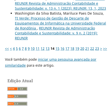
REUNIR Revista de Administração Contabilidade e
Sustentabilidade: v. 13 n. 1 (2023): REUNIR: 13, 1, 2023
Washington da Silva Batista, Mariluce Paes De Souza,
TI Verde: Processo de Gestão de Descarte de
Equipamentos de Informática na Universidade Federal
de Rondônia
,
REUNIR Revista de Administração
Contabilidade e Sustentabilidade: v. 9 n. 2 (2019):
REUNIR
<<
<
4
5
6
7
8
9
10
11
12
13
14
15
16
17
18
19
20
21
22
23
>
>>
Você também pode
iniciar uma pesquisa avançada por
similaridade
para este artigo.
Edição Atual