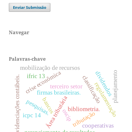
Enviar Submissão
Navegar
Palavras-chave
mobilização de recursos
crise econômica
planejamento
dividendos
ifric 13
classificação
evidenciações contábeis.
regulamentação
terceiro setor
firmas brasileiras.
Área tributária
bancos
pesquisas.
bibliometria.
oscip
tributação
icpc 14
cooperativas