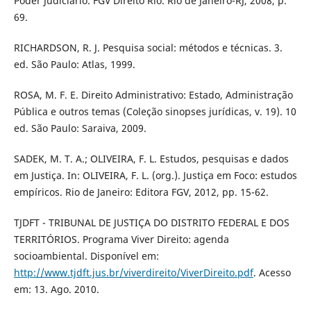
Poder Judiciário. FGV Direito Rio. Rio de Janeiro-RJ, 2008, p.
69.
RICHARDSON, R. J. Pesquisa social: métodos e técnicas. 3.
ed. São Paulo: Atlas, 1999.
ROSA, M. F. E. Direito Administrativo: Estado, Administração
Pública e outros temas (Coleção sinopses jurídicas, v. 19). 10
ed. São Paulo: Saraiva, 2009.
SADEK, M. T. A.; OLIVEIRA, F. L. Estudos, pesquisas e dados
em Justiça. In: OLIVEIRA, F. L. (org.). Justiça em Foco: estudos
empíricos. Rio de Janeiro: Editora FGV, 2012, pp. 15-62.
TJDFT - TRIBUNAL DE JUSTIÇA DO DISTRITO FEDERAL E DOS
TERRITÓRIOS. Programa Viver Direito: agenda
socioambiental. Disponível em:
http://www.tjdft.jus.br/viverdireito/ViverDireito.pdf
. Acesso
em: 13. Ago. 2010.