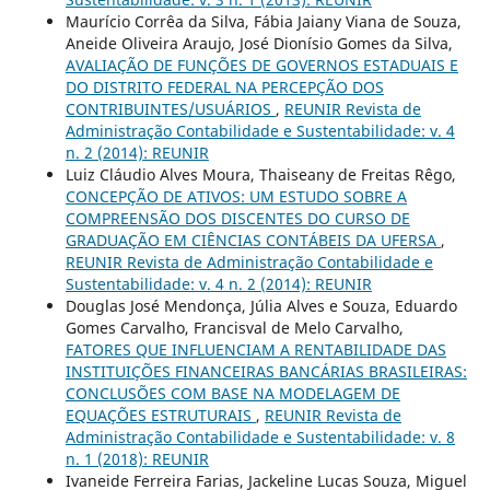
Maurício Corrêa da Silva, Fábia Jaiany Viana de Souza,
Aneide Oliveira Araujo, José Dionísio Gomes da Silva,
AVALIAÇÃO DE FUNÇÕES DE GOVERNOS ESTADUAIS E
DO DISTRITO FEDERAL NA PERCEPÇÃO DOS
CONTRIBUINTES/USUÁRIOS
,
REUNIR Revista de
Administração Contabilidade e Sustentabilidade: v. 4
n. 2 (2014): REUNIR
Luiz Cláudio Alves Moura, Thaiseany de Freitas Rêgo,
CONCEPÇÃO DE ATIVOS: UM ESTUDO SOBRE A
COMPREENSÃO DOS DISCENTES DO CURSO DE
GRADUAÇÃO EM CIÊNCIAS CONTÁBEIS DA UFERSA
,
REUNIR Revista de Administração Contabilidade e
Sustentabilidade: v. 4 n. 2 (2014): REUNIR
Douglas José Mendonça, Júlia Alves e Souza, Eduardo
Gomes Carvalho, Francisval de Melo Carvalho,
FATORES QUE INFLUENCIAM A RENTABILIDADE DAS
INSTITUIÇÕES FINANCEIRAS BANCÁRIAS BRASILEIRAS:
CONCLUSÕES COM BASE NA MODELAGEM DE
EQUAÇÕES ESTRUTURAIS
,
REUNIR Revista de
Administração Contabilidade e Sustentabilidade: v. 8
n. 1 (2018): REUNIR
Ivaneide Ferreira Farias, Jackeline Lucas Souza, Miguel