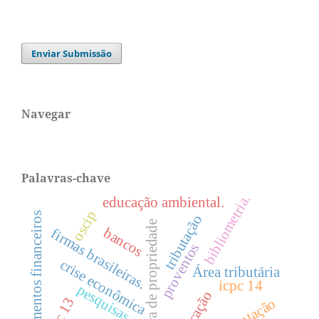
Enviar Submissão
Navegar
Palavras-chave
bibliometria.
educação ambiental.
oscip
instrumentos financeiros
tributação
estrutura de propriedade
bancos
firmas brasileiras.
proventos
crise econômica
Área tributária
icpc 14
pesquisas.
ifric 13