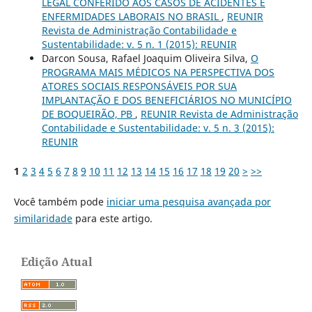
LEGAL CONFERIDO AOS CASOS DE ACIDENTES E
ENFERMIDADES LABORAIS NO BRASIL
,
REUNIR
Revista de Administração Contabilidade e
Sustentabilidade: v. 5 n. 1 (2015): REUNIR
Darcon Sousa, Rafael Joaquim Oliveira Silva,
O
PROGRAMA MAIS MÉDICOS NA PERSPECTIVA DOS
ATORES SOCIAIS RESPONSÁVEIS POR SUA
IMPLANTAÇÃO E DOS BENEFICIÁRIOS NO MUNICÍPIO
DE BOQUEIRÃO, PB
,
REUNIR Revista de Administração
Contabilidade e Sustentabilidade: v. 5 n. 3 (2015):
REUNIR
1
2
3
4
5
6
7
8
9
10
11
12
13
14
15
16
17
18
19
20
>
>>
Você também pode
iniciar uma pesquisa avançada por
similaridade
para este artigo.
Edição Atual