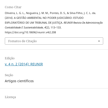
Como Citar
Oliveira, L. G. L., Nogueira, J. M. M., Pontes, D. S., & Silva Filho, J. C. L. da.
(2014). A GESTÃO AMBIENTAL NO PODER JUDICIÁRIO: ESTUDO
EXPLORATÓRIO DE UM TRIBUNAL DE JUSTIÇA.
REUNIR Revista De Administração
Contabilidade E Sustentabilidade
,
4
(2), 113–133.
https://doi.org/10.18696/reunir.v4i2.208
Fomatos de Citação
Edição
v. 4 n. 2 (2014): REUNIR
Seção
Artigos científicos
Licença