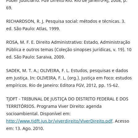
Poder Judiciário. FGV Direito Rio. Rio de Janeiro-RJ, 2008, p.
69.
RICHARDSON, R. J. Pesquisa social: métodos e técnicas. 3.
ed. São Paulo: Atlas, 1999.
ROSA, M. F. E. Direito Administrativo: Estado, Administração
Pública e outros temas (Coleção sinopses jurídicas, v. 19). 10
ed. São Paulo: Saraiva, 2009.
SADEK, M. T. A.; OLIVEIRA, F. L. Estudos, pesquisas e dados
em Justiça. In: OLIVEIRA, F. L. (org.). Justiça em Foco: estudos
empíricos. Rio de Janeiro: Editora FGV, 2012, pp. 15-62.
TJDFT - TRIBUNAL DE JUSTIÇA DO DISTRITO FEDERAL E DOS
TERRITÓRIOS. Programa Viver Direito: agenda
socioambiental. Disponível em:
http://www.tjdft.jus.br/viverdireito/ViverDireito.pdf
. Acesso
em: 13. Ago. 2010.