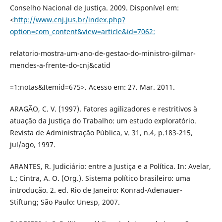
Conselho Nacional de Justiça. 2009. Disponível em:
<
http://www.cnj.jus.br/index.php?
option=com_content&view=article&id=7062:
relatorio-mostra-um-ano-de-gestao-do-ministro-gilmar-
mendes-a-frente-do-cnj&catid
=1:notas&Itemid=675>. Acesso em: 27. Mar. 2011.
ARAGÃO, C. V. (1997). Fatores agilizadores e restritivos à
atuação da Justiça do Trabalho: um estudo exploratório.
Revista de Administração Pública, v. 31, n.4, p.183-215,
jul/ago, 1997.
ARANTES, R. Judiciário: entre a Justiça e a Política. In: Avelar,
L.; Cintra, A. O. (Org.). Sistema político brasileiro: uma
introdução. 2. ed. Rio de Janeiro: Konrad-Adenauer-
Stiftung; São Paulo: Unesp, 2007.