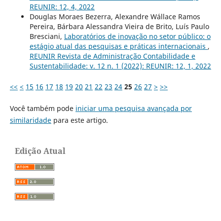
REUNIR: 12, 4, 2022
Douglas Moraes Bezerra, Alexandre Wállace Ramos
Pereira, Bárbara Alessandra Vieira de Brito, Luís Paulo
Bresciani,
Laboratórios de inovação no setor público: o
estágio atual das pesquisas e práticas internacionais
,
REUNIR Revista de Administração Contabilidade e
Sustentabilidade: v. 12 n. 1 (2022): REUNIR: 12, 1, 2022
<<
<
15
16
17
18
19
20
21
22
23
24
25
26
27
>
>>
Você também pode
iniciar uma pesquisa avançada por
similaridade
para este artigo.
Edição Atual