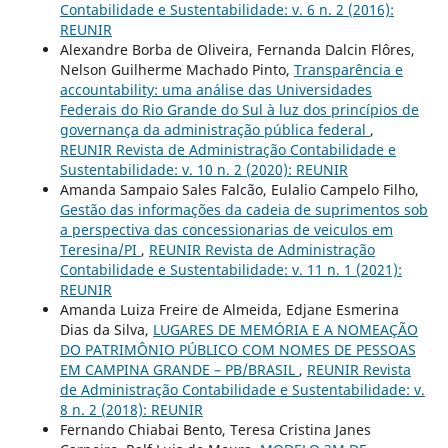
Contabilidade e Sustentabilidade: v. 6 n. 2 (2016):
REUNIR
Alexandre Borba de Oliveira, Fernanda Dalcin Flôres,
Nelson Guilherme Machado Pinto,
Transparência e
accountability: uma análise das Universidades
Federais do Rio Grande do Sul à luz dos princípios de
governança da administração pública federal
,
REUNIR Revista de Administração Contabilidade e
Sustentabilidade: v. 10 n. 2 (2020): REUNIR
Amanda Sampaio Sales Falcão, Eulalio Campelo Filho,
Gestão das informações da cadeia de suprimentos sob
a perspectiva das concessionarias de veiculos em
Teresina/PI
,
REUNIR Revista de Administração
Contabilidade e Sustentabilidade: v. 11 n. 1 (2021):
REUNIR
Amanda Luiza Freire de Almeida, Edjane Esmerina
Dias da Silva,
LUGARES DE MEMÓRIA E A NOMEAÇÃO
DO PATRIMÔNIO PÚBLICO COM NOMES DE PESSOAS
EM CAMPINA GRANDE – PB/BRASIL
,
REUNIR Revista
de Administração Contabilidade e Sustentabilidade: v.
8 n. 2 (2018): REUNIR
Fernando Chiabai Bento, Teresa Cristina Janes