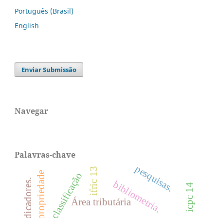
Português (Brasil)
English
Enviar Submissão
Navegar
Palavras-chave
pesquisas.
ifric 13
classificação
bibliometria.
icpc 14
Área tributária