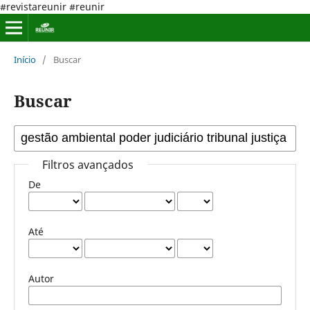
#revistareunir #reunir
Início
/
Buscar
Buscar
Filtros avançados
De
Até
Autor