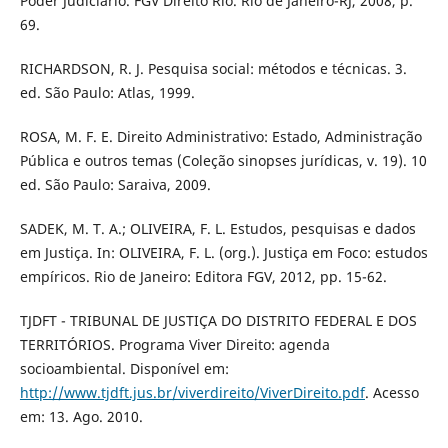
Poder Judiciário. FGV Direito Rio. Rio de Janeiro-RJ, 2008, p.
69.
RICHARDSON, R. J. Pesquisa social: métodos e técnicas. 3.
ed. São Paulo: Atlas, 1999.
ROSA, M. F. E. Direito Administrativo: Estado, Administração
Pública e outros temas (Coleção sinopses jurídicas, v. 19). 10
ed. São Paulo: Saraiva, 2009.
SADEK, M. T. A.; OLIVEIRA, F. L. Estudos, pesquisas e dados
em Justiça. In: OLIVEIRA, F. L. (org.). Justiça em Foco: estudos
empíricos. Rio de Janeiro: Editora FGV, 2012, pp. 15-62.
TJDFT - TRIBUNAL DE JUSTIÇA DO DISTRITO FEDERAL E DOS
TERRITÓRIOS. Programa Viver Direito: agenda
socioambiental. Disponível em:
http://www.tjdft.jus.br/viverdireito/ViverDireito.pdf
. Acesso
em: 13. Ago. 2010.