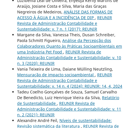
Luzibênia Leal de Oliveira, Enyedja Kerlly Martins de
Araújo, Josiane Costa e Silva, Maria das Graças
Negreiros de Medeiros,
ANÁLISE DAS FORMAS DE
ACESSO À ÁGUA E A INCIDÊNCIA DE DIP
,
REUNIR
Revista de Administração Contabilidade e
Sustentabilidade: v. 7 n. 1 (2017): REUNIR
Margane da Silva, Vanessa Theis, Dusan Schreiber,
Paola Schmitt Figueiro,
Análise da Percepção dos
Colaboradores Quanto às Práticas Socioambientais em
uma Indústria Pet Food
,
REUNIR Revista de
Administração Contabilidade e Sustentabilidade: v. 10
n. 3 (2020): REUNIR
Vania Teixeira de Lima, Daiane Mülling Neutzling,
Mensuração de impacto socioambiental
,
REUNIR
Revista de Administração Contabilidade e
Sustentabilidade: v. 14 n. 4 (2024): REUNIR: 14, 4, 2024
Tadeu Coelho Gonçalves de Souza, Samuel Carvalho
De Benedicto, Luiz Henrique Vieira da Silva,
Relatório
de Sustentabilidade
,
REUNIR Revista de
Administração Contabilidade e Sustentabilidade: v. 11
n. 2 (2021): REUNIR
Alexandre André Feil,
Níveis de sustentabilidade:
Revisão sistemática da literatura
,
REUNIR Revista de