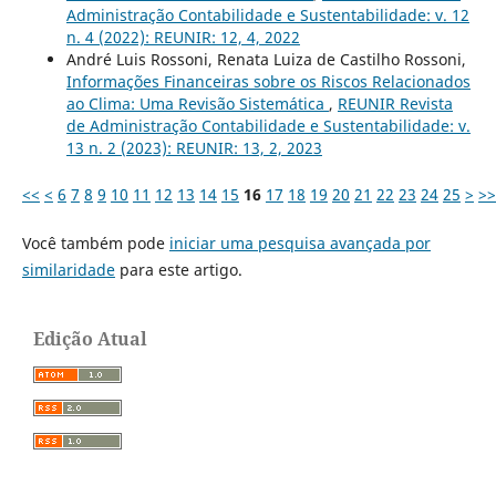
Administração Contabilidade e Sustentabilidade: v. 12
n. 4 (2022): REUNIR: 12, 4, 2022
André Luis Rossoni, Renata Luiza de Castilho Rossoni,
Informações Financeiras sobre os Riscos Relacionados
ao Clima: Uma Revisão Sistemática
,
REUNIR Revista
de Administração Contabilidade e Sustentabilidade: v.
13 n. 2 (2023): REUNIR: 13, 2, 2023
<<
<
6
7
8
9
10
11
12
13
14
15
16
17
18
19
20
21
22
23
24
25
>
>>
Você também pode
iniciar uma pesquisa avançada por
similaridade
para este artigo.
Edição Atual