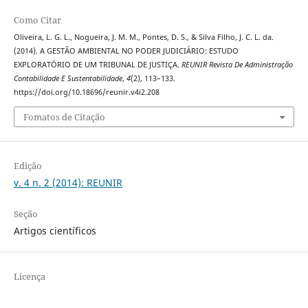
Como Citar
Oliveira, L. G. L., Nogueira, J. M. M., Pontes, D. S., & Silva Filho, J. C. L. da.
(2014). A GESTÃO AMBIENTAL NO PODER JUDICIÁRIO: ESTUDO
EXPLORATÓRIO DE UM TRIBUNAL DE JUSTIÇA.
REUNIR Revista De Administração
Contabilidade E Sustentabilidade
,
4
(2), 113–133.
https://doi.org/10.18696/reunir.v4i2.208
Fomatos de Citação
Edição
v. 4 n. 2 (2014): REUNIR
Seção
Artigos científicos
Licença