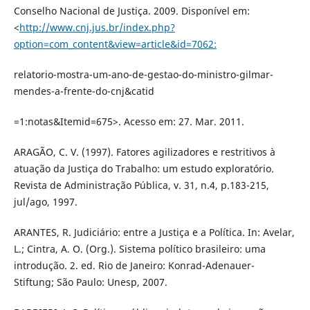
Conselho Nacional de Justiça. 2009. Disponível em:
<
http://www.cnj.jus.br/index.php?
option=com_content&view=article&id=7062:
relatorio-mostra-um-ano-de-gestao-do-ministro-gilmar-
mendes-a-frente-do-cnj&catid
=1:notas&Itemid=675>. Acesso em: 27. Mar. 2011.
ARAGÃO, C. V. (1997). Fatores agilizadores e restritivos à
atuação da Justiça do Trabalho: um estudo exploratório.
Revista de Administração Pública, v. 31, n.4, p.183-215,
jul/ago, 1997.
ARANTES, R. Judiciário: entre a Justiça e a Política. In: Avelar,
L.; Cintra, A. O. (Org.). Sistema político brasileiro: uma
introdução. 2. ed. Rio de Janeiro: Konrad-Adenauer-
Stiftung; São Paulo: Unesp, 2007.