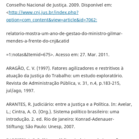
Conselho Nacional de Justiça. 2009. Disponível em:
<
http://www.cnj.jus.br/index.php?
option=com_content&view=article&id=7062:
relatorio-mostra-um-ano-de-gestao-do-ministro-gilmar-
mendes-a-frente-do-cnj&catid
=1:notas&Itemid=675>. Acesso em: 27. Mar. 2011.
ARAGÃO, C. V. (1997). Fatores agilizadores e restritivos à
atuação da Justiça do Trabalho: um estudo exploratório.
Revista de Administração Pública, v. 31, n.4, p.183-215,
jul/ago, 1997.
ARANTES, R. Judiciário: entre a Justiça e a Política. In: Avelar,
L.; Cintra, A. O. (Org.). Sistema político brasileiro: uma
introdução. 2. ed. Rio de Janeiro: Konrad-Adenauer-
Stiftung; São Paulo: Unesp, 2007.