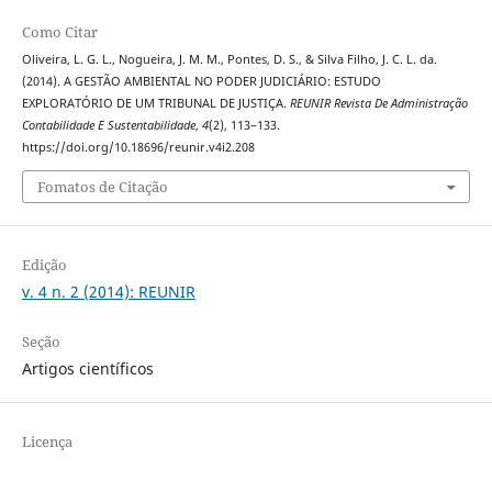
Como Citar
Oliveira, L. G. L., Nogueira, J. M. M., Pontes, D. S., & Silva Filho, J. C. L. da.
(2014). A GESTÃO AMBIENTAL NO PODER JUDICIÁRIO: ESTUDO
EXPLORATÓRIO DE UM TRIBUNAL DE JUSTIÇA.
REUNIR Revista De Administração
Contabilidade E Sustentabilidade
,
4
(2), 113–133.
https://doi.org/10.18696/reunir.v4i2.208
Fomatos de Citação
Edição
v. 4 n. 2 (2014): REUNIR
Seção
Artigos científicos
Licença