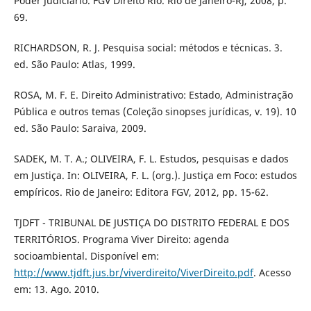
Poder Judiciário. FGV Direito Rio. Rio de Janeiro-RJ, 2008, p.
69.
RICHARDSON, R. J. Pesquisa social: métodos e técnicas. 3.
ed. São Paulo: Atlas, 1999.
ROSA, M. F. E. Direito Administrativo: Estado, Administração
Pública e outros temas (Coleção sinopses jurídicas, v. 19). 10
ed. São Paulo: Saraiva, 2009.
SADEK, M. T. A.; OLIVEIRA, F. L. Estudos, pesquisas e dados
em Justiça. In: OLIVEIRA, F. L. (org.). Justiça em Foco: estudos
empíricos. Rio de Janeiro: Editora FGV, 2012, pp. 15-62.
TJDFT - TRIBUNAL DE JUSTIÇA DO DISTRITO FEDERAL E DOS
TERRITÓRIOS. Programa Viver Direito: agenda
socioambiental. Disponível em:
http://www.tjdft.jus.br/viverdireito/ViverDireito.pdf
. Acesso
em: 13. Ago. 2010.