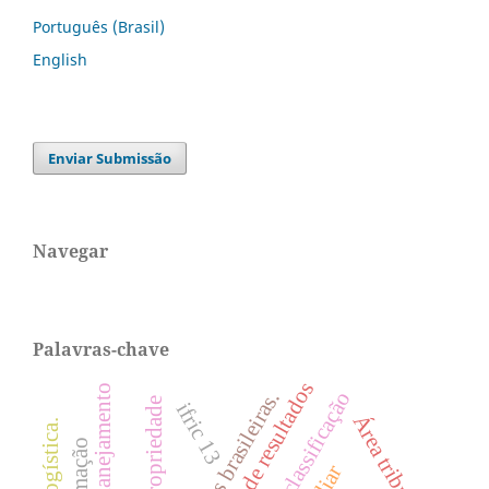
Português (Brasil)
English
Enviar Submissão
Navegar
Palavras-chave
planejamento
firmas brasileiras.
classificação
ifric 13
Área tributária