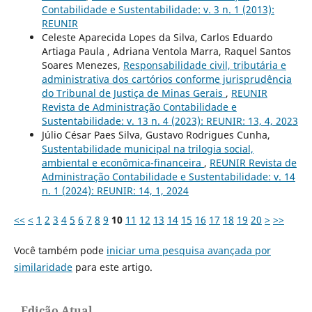
Contabilidade e Sustentabilidade: v. 3 n. 1 (2013):
REUNIR
Celeste Aparecida Lopes da Silva, Carlos Eduardo
Artiaga Paula , Adriana Ventola Marra, Raquel Santos
Soares Menezes,
Responsabilidade civil, tributária e
administrativa dos cartórios conforme jurisprudência
do Tribunal de Justiça de Minas Gerais
,
REUNIR
Revista de Administração Contabilidade e
Sustentabilidade: v. 13 n. 4 (2023): REUNIR: 13, 4, 2023
Júlio César Paes Silva, Gustavo Rodrigues Cunha,
Sustentabilidade municipal na trilogia social,
ambiental e econômica-financeira
,
REUNIR Revista de
Administração Contabilidade e Sustentabilidade: v. 14
n. 1 (2024): REUNIR: 14, 1, 2024
<<
<
1
2
3
4
5
6
7
8
9
10
11
12
13
14
15
16
17
18
19
20
>
>>
Você também pode
iniciar uma pesquisa avançada por
similaridade
para este artigo.
Edição Atual