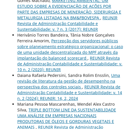
Gomes Machado,
MARKETING AMBIENTAL: UM
ESTUDO SOBRE A EVIDENCIAÇÃO DE AÇÕES POR
PARTE DAS EMPRESAS DE MINERAÇÃO, SIDERURGIA E
METALURGIA LISTADAS NA BM&FBOVESPA
,
REUNIR
Revista de Administração Contabilidade e
Sustentabilidade: v. 7 n. 3 (2017): REUNIR
Herivânio Torres Bandeira, Tânia Nobre Gonçalves
Ferreira Amorim,
Percepção dos servidores públicos
sobre planejamento estratégico organizacional: o caso
de uma unidade descentralizada do MPF através da
implantação do balanced scorecard
,
REUNIR Revista
de Administração Contabilidade e Sustentabilidade: v.
10 n. 2 (2020): REUNIR
Daiana Rafaela Pedersini, Sandra Rolim Ensslin,
Uma
revisão de literatura da gestão de desempenho na
perspectiva dos controles sociais
,
REUNIR Revista de
Administração Contabilidade e Sustentabilidade: v. 14
n. 2 (2024): REUNIR: 14, 2, 2024
Mariana Pessoa Mascarenhas, Wendel Alex Castro
Silva,
TRIPLE BOTTOM LINE DA SUSTENTABILIDADE
UMA ANÁLISE EM EMPRESAS NACIONAIS
PRODUTORAS DE ÓLEOS E GORDURAS VEGETAIS E
ANIMAIS
,
REUNIR Revista de Administração