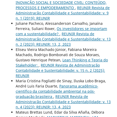
INOVAÇÃO SOCIAL E SOCIEDADE CIVIL: CONTEÚDO,
PROCESSOS E EMPODERAMENTO
,
REUNIR Revista de
Administração Contabilidade e Sustentabilidade: v. 9
n. 1 (2019): REUNIR
Juliane Pacheco, Alessanderson Carvalho, Janaína
Ferreira, Suliani Rover,
Os investidores se importam
com a sustentabilidade?
,
REUNIR Revista de
Administração Contabilidade e Sustentabilidade: v. 13
n. 2 (2023): REUNIR: 13, 2, 2023
Eliseu Vieira Machado Júnior, Fabiana Moreira
Machado, Rodrigo Bombonati de Souza Moraes,
Gustavo Henrique Petean,
Lean Thinking e Teoria do
Stakeholder:
,
REUNIR Revista de Administração
Contabilidade e Sustentabilidade: v. 15 n. 2 (2025):
REUNIR
Maria Cristina Fogliatti de Sinay, Iluska Lobo Braga,
André Luis Faria Duarte,
Panorama acadêmico-
científico da contabilidade ambiental na pós-
graduação brasileira
,
REUNIR Revista de
Administração Contabilidade e Sustentabilidade: v. 13
n. 4 (2023): REUNIR: 13, 4, 2023
Mateus Brettas Lund, Edar da Silva Añaña, Débora