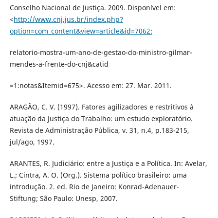
Conselho Nacional de Justiça. 2009. Disponível em:
<
http://www.cnj.jus.br/index.php?
option=com_content&view=article&id=7062:
relatorio-mostra-um-ano-de-gestao-do-ministro-gilmar-
mendes-a-frente-do-cnj&catid
=1:notas&Itemid=675>. Acesso em: 27. Mar. 2011.
ARAGÃO, C. V. (1997). Fatores agilizadores e restritivos à
atuação da Justiça do Trabalho: um estudo exploratório.
Revista de Administração Pública, v. 31, n.4, p.183-215,
jul/ago, 1997.
ARANTES, R. Judiciário: entre a Justiça e a Política. In: Avelar,
L.; Cintra, A. O. (Org.). Sistema político brasileiro: uma
introdução. 2. ed. Rio de Janeiro: Konrad-Adenauer-
Stiftung; São Paulo: Unesp, 2007.