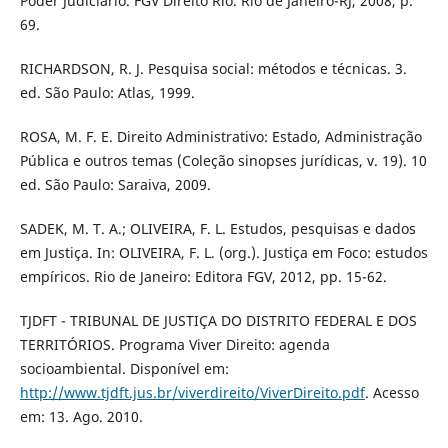
Poder Judiciário. FGV Direito Rio. Rio de Janeiro-RJ, 2008, p.
69.
RICHARDSON, R. J. Pesquisa social: métodos e técnicas. 3.
ed. São Paulo: Atlas, 1999.
ROSA, M. F. E. Direito Administrativo: Estado, Administração
Pública e outros temas (Coleção sinopses jurídicas, v. 19). 10
ed. São Paulo: Saraiva, 2009.
SADEK, M. T. A.; OLIVEIRA, F. L. Estudos, pesquisas e dados
em Justiça. In: OLIVEIRA, F. L. (org.). Justiça em Foco: estudos
empíricos. Rio de Janeiro: Editora FGV, 2012, pp. 15-62.
TJDFT - TRIBUNAL DE JUSTIÇA DO DISTRITO FEDERAL E DOS
TERRITÓRIOS. Programa Viver Direito: agenda
socioambiental. Disponível em:
http://www.tjdft.jus.br/viverdireito/ViverDireito.pdf
. Acesso
em: 13. Ago. 2010.