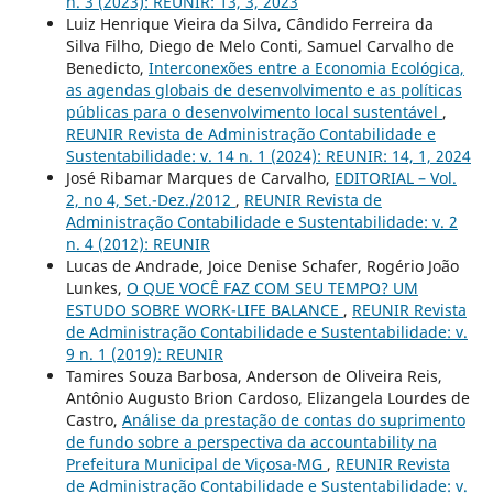
n. 3 (2023): REUNIR: 13, 3, 2023
Luiz Henrique Vieira da Silva, Cândido Ferreira da
Silva Filho, Diego de Melo Conti, Samuel Carvalho de
Benedicto,
Interconexões entre a Economia Ecológica,
as agendas globais de desenvolvimento e as políticas
públicas para o desenvolvimento local sustentável
,
REUNIR Revista de Administração Contabilidade e
Sustentabilidade: v. 14 n. 1 (2024): REUNIR: 14, 1, 2024
José Ribamar Marques de Carvalho,
EDITORIAL – Vol.
2, no 4, Set.-Dez./2012
,
REUNIR Revista de
Administração Contabilidade e Sustentabilidade: v. 2
n. 4 (2012): REUNIR
Lucas de Andrade, Joice Denise Schafer, Rogério João
Lunkes,
O QUE VOCÊ FAZ COM SEU TEMPO? UM
ESTUDO SOBRE WORK-LIFE BALANCE
,
REUNIR Revista
de Administração Contabilidade e Sustentabilidade: v.
9 n. 1 (2019): REUNIR
Tamires Souza Barbosa, Anderson de Oliveira Reis,
Antônio Augusto Brion Cardoso, Elizangela Lourdes de
Castro,
Análise da prestação de contas do suprimento
de fundo sobre a perspectiva da accountability na
Prefeitura Municipal de Viçosa-MG
,
REUNIR Revista
de Administração Contabilidade e Sustentabilidade: v.