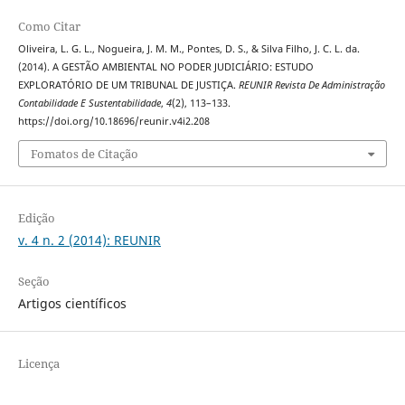
Como Citar
Oliveira, L. G. L., Nogueira, J. M. M., Pontes, D. S., & Silva Filho, J. C. L. da.
(2014). A GESTÃO AMBIENTAL NO PODER JUDICIÁRIO: ESTUDO
EXPLORATÓRIO DE UM TRIBUNAL DE JUSTIÇA.
REUNIR Revista De Administração
Contabilidade E Sustentabilidade
,
4
(2), 113–133.
https://doi.org/10.18696/reunir.v4i2.208
Fomatos de Citação
Edição
v. 4 n. 2 (2014): REUNIR
Seção
Artigos científicos
Licença