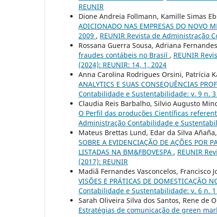
REUNIR
Dione Andreia Follmann, Kamille Simas Eb
ADICIONADO NAS EMPRESAS DO NOVO MER
2009
,
REUNIR Revista de Administração Con
Rossana Guerra Sousa, Adriana Fernandes
fraudes contábeis no Brasil
,
REUNIR Revist
(2024): REUNIR: 14, 1, 2024
Anna Carolina Rodrigues Orsini, Patrícia K
ANALYTICS E SUAS CONSEQUÊNCIAS PROF
Contabilidade e Sustentabilidade: v. 9 n. 
Claudia Reis Barbalho, Silvio Augusto Minc
O Perfil das produções Científicas refere
Administração Contabilidade e Sustentabil
Mateus Brettas Lund, Edar da Silva Aña
SOBRE A EVIDENCIAÇÃO DE AÇÕES POR P
LISTADAS NA BM&FBOVESPA
,
REUNIR Revi
(2017): REUNIR
Madiã Fernandes Vasconcelos, Francisco Jo
VISÕES E PRÁTICAS DE DOMESTICAÇÃO 
Contabilidade e Sustentabilidade: v. 6 n. 
Sarah Oliveira Silva dos Santos, Rene de 
Estratégias de comunicação de green mark