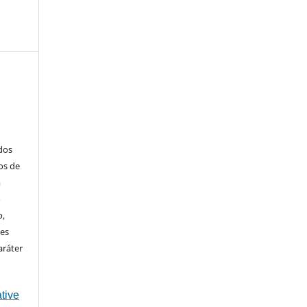
ados
os de
m
o
o,
ões
aráter
tive