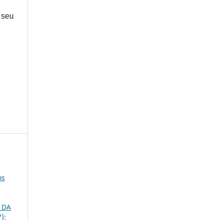
 seu
os
 DA
):