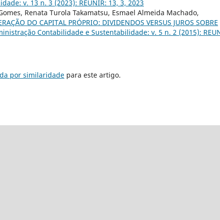
dade: v. 13 n. 3 (2023): REUNIR: 13, 3, 2023
 Gomes, Renata Turola Takamatsu, Esmael Almeida Machado,
RAÇÃO DO CAPITAL PRÓPRIO: DIVIDENDOS VERSUS JUROS SOBRE
nistração Contabilidade e Sustentabilidade: v. 5 n. 2 (2015): REU
da por similaridade
para este artigo.