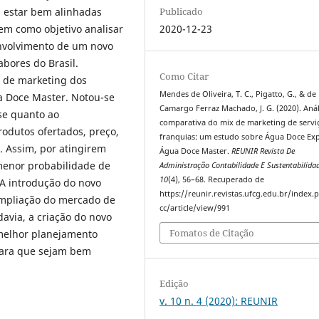
Publicado
m estar bem alinhadas
2020-12-23
 tem como objetivo analisar
envolvimento de um novo
bores do Brasil.
Como Citar
o de marketing dos
Mendes de Oliveira, T. C., Pigatto, G., & de
a Doce Master. Notou-se
Camargo Ferraz Machado, J. G. (2020). Anál
se quanto ao
comparativa do mix de marketing de servi
produtos ofertados, preço,
franquias: um estudo sobre Água Doce Exp
o. Assim, por atingirem
Água Doce Master.
REUNIR Revista De
menor probabilidade de
Administração Contabilidade E Sustentabilida
10
(4), 56–68. Recuperado de
. A introdução do novo
https://reunir.revistas.ufcg.edu.br/index
ampliação do mercado de
cc/article/view/991
davia, a criação do novo
Fomatos de Citação
melhor planejamento
para que sejam bem
Edição
v. 10 n. 4 (2020): REUNIR