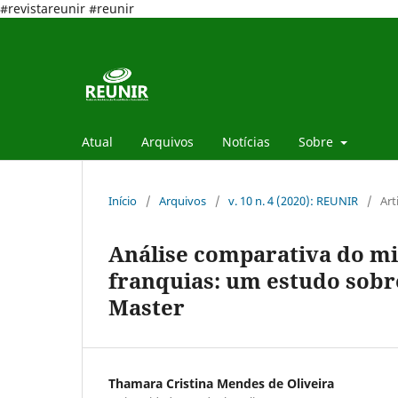
#revistareunir #reunir
Atual
Arquivos
Notícias
Sobre
Início
/
Arquivos
/
v. 10 n. 4 (2020): REUNIR
/
Art
Análise comparativa do mi
franquias: um estudo sobr
Master
Thamara Cristina Mendes de Oliveira