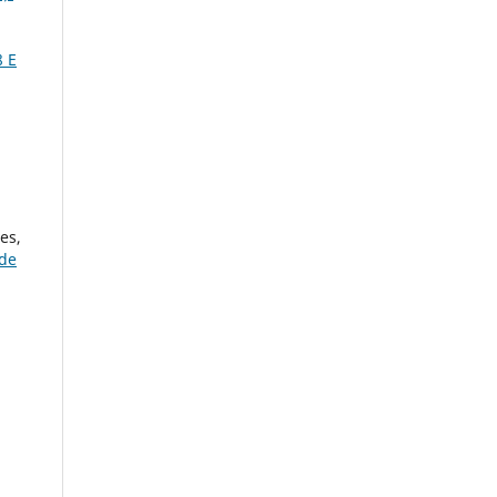
 E
es,
 de