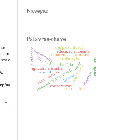
Navegar
Palavras-chave
ise
comparabilidade
dividendos
bibliometria.
educação ambiental.
ços em
instrumentos financeiros
terceiro setor
ifric 13
tributação
ress e
oscip
Área tributária
classificação
agricultura familiar
estrutura de propriedade
ramo varejista
pesquisas.
icpc 14
de
,
bancos
.php/ua
cooperativas
custos políticos