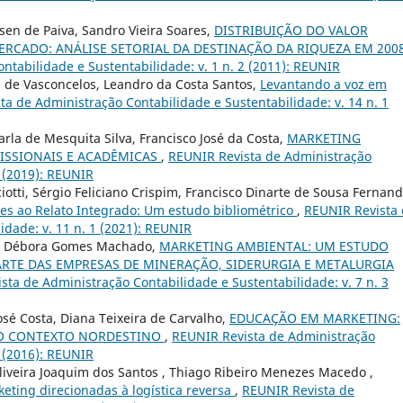
sen de Paiva, Sandro Vieira Soares,
DISTRIBUIÇÃO DO VALOR
CADO: ANÁLISE SETORIAL DA DESTINAÇÃO DA RIQUEZA EM 2008
tabilidade e Sustentabilidade: v. 1 n. 2 (2011): REUNIR
 de Vasconcelos, Leandro da Costa Santos,
Levantando a voz em
a de Administração Contabilidade e Sustentabilidade: v. 14 n. 1
arla de Mesquita Silva, Francisco José da Costa,
MARKETING
ISSIONAIS E ACADÊMICAS
,
REUNIR Revista de Administração
3 (2019): REUNIR
iotti, Sérgio Feliciano Crispim, Francisco Dinarte de Sousa Fernand
ntes ao Relato Integrado: Um estudo bibliométrico
,
REUNIR Revista
idade: v. 11 n. 1 (2021): REUNIR
ña, Débora Gomes Machado,
MARKETING AMBIENTAL: UM ESTUDO
ARTE DAS EMPRESAS DE MINERAÇÃO, SIDERURGIA E METALURGIA
sta de Administração Contabilidade e Sustentabilidade: v. 7 n. 3
sé Costa, Diana Teixeira de Carvalho,
EDUCAÇÃO EM MARKETING:
NO CONTEXTO NORDESTINO
,
REUNIR Revista de Administração
1 (2016): REUNIR
Oliveira Joaquim dos Santos , Thiago Ribeiro Menezes Macedo ,
eting direcionadas à logística reversa
,
REUNIR Revista de