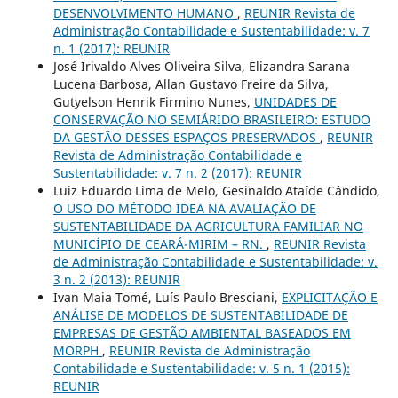
DESENVOLVIMENTO HUMANO
,
REUNIR Revista de
Administração Contabilidade e Sustentabilidade: v. 7
n. 1 (2017): REUNIR
José Irivaldo Alves Oliveira Silva, Elizandra Sarana
Lucena Barbosa, Allan Gustavo Freire da Silva,
Gutyelson Henrik Firmino Nunes,
UNIDADES DE
CONSERVAÇÃO NO SEMIÁRIDO BRASILEIRO: ESTUDO
DA GESTÃO DESSES ESPAÇOS PRESERVADOS
,
REUNIR
Revista de Administração Contabilidade e
Sustentabilidade: v. 7 n. 2 (2017): REUNIR
Luiz Eduardo Lima de Melo, Gesinaldo Ataíde Cândido,
O USO DO MÉTODO IDEA NA AVALIAÇÃO DE
SUSTENTABILIDADE DA AGRICULTURA FAMILIAR NO
MUNICÍPIO DE CEARÁ-MIRIM – RN.
,
REUNIR Revista
de Administração Contabilidade e Sustentabilidade: v.
3 n. 2 (2013): REUNIR
Ivan Maia Tomé, Luís Paulo Bresciani,
EXPLICITAÇÃO E
ANÁLISE DE MODELOS DE SUSTENTABILIDADE DE
EMPRESAS DE GESTÃO AMBIENTAL BASEADOS EM
MORPH
,
REUNIR Revista de Administração
Contabilidade e Sustentabilidade: v. 5 n. 1 (2015):
REUNIR