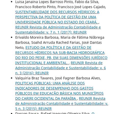
Luisa Janaina Lopes Barroso Pinto, Fabio da Silva,
Francisco Roberto Pinto, Francisco José Lopes Cajado,
SUSTENTABILIDADE DOS RECURSOS HÍDRICOS: A
PERSPECTIVA DA POLÍTICA DE GESTÃO EM UMA
UNIVERSIDADE PÚBLICA NO ESTADO DO CEARÁ.
,
REUNIR Revista de Administração Contabilidade e
Sustentabilidade: v. 7 n. 1 (2017): REUNIR
Erivaldo Moreira Barbosa, Maria de Fátima Nóbrega
Barbosa, Soahd Arruda Rached Farias, José Dantas
Neto,
ESTUDO DA POLÍTICA E DA GESTÃO DE
RECURSOS HÍDRICOS NA SUB-BACIA HIDROGRÁFICA
DO RIO DO PEIXE, PB, EM SUAS DIMENSÕES JURÍDICO
INSTITUCIONAL E AMBIENTAL.
,
REUNIR Revista de
Administração Contabilidade e Sustentabilidade: v. 6
n. 3 (2016): REUNIR
Valquiria Braz Tavares, José Fagner Barbosa Alves,
POLITICAS PÚBLICAS: UMA ANÁLISE DOS
INDICADORES DE DESEMPENHO DOS GASTOS
PÚBLICOS EM EDUCAÇÃO BÁSICA NOS MUNICÍPIOS
DO CARIRI OCIDENTAL DA PARAÍBA
,
REUNIR Revista
de Administração Contabilidade e Sustentabilidade: v.
5 n. 3 (2015): REUNIR
Darcon Sousa, Rafael Joaquim Oliveira Silva,
O