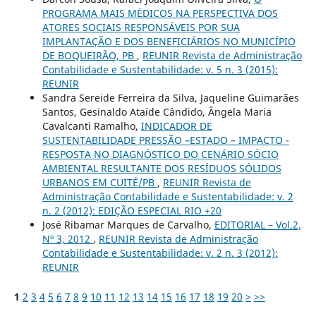
PROGRAMA MAIS MÉDICOS NA PERSPECTIVA DOS
ATORES SOCIAIS RESPONSÁVEIS POR SUA
IMPLANTAÇÃO E DOS BENEFICIÁRIOS NO MUNICÍPIO
DE BOQUEIRÃO, PB
,
REUNIR Revista de Administração
Contabilidade e Sustentabilidade: v. 5 n. 3 (2015):
REUNIR
Sandra Sereide Ferreira da Silva, Jaqueline Guimarães
Santos, Gesinaldo Ataíde Cândido, Ângela Maria
Cavalcanti Ramalho,
INDICADOR DE
SUSTENTABILIDADE PRESSÃO –ESTADO – IMPACTO -
RESPOSTA NO DIAGNÓSTICO DO CENÁRIO SÓCIO
AMBIENTAL RESULTANTE DOS RESÍDUOS SÓLIDOS
URBANOS EM CUITÉ/PB
,
REUNIR Revista de
Administração Contabilidade e Sustentabilidade: v. 2
n. 2 (2012): EDIÇÃO ESPECIAL RIO +20
José Ribamar Marques de Carvalho,
EDITORIAL – Vol.2,
Nº 3, 2012
,
REUNIR Revista de Administração
Contabilidade e Sustentabilidade: v. 2 n. 3 (2012):
REUNIR
1
2
3
4
5
6
7
8
9
10
11
12
13
14
15
16
17
18
19
20
>
>>