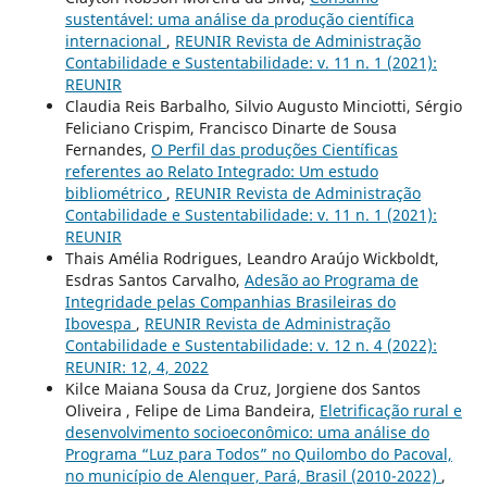
sustentável: uma análise da produção científica
internacional
,
REUNIR Revista de Administração
Contabilidade e Sustentabilidade: v. 11 n. 1 (2021):
REUNIR
Claudia Reis Barbalho, Silvio Augusto Minciotti, Sérgio
Feliciano Crispim, Francisco Dinarte de Sousa
Fernandes,
O Perfil das produções Científicas
referentes ao Relato Integrado: Um estudo
bibliométrico
,
REUNIR Revista de Administração
Contabilidade e Sustentabilidade: v. 11 n. 1 (2021):
REUNIR
Thais Amélia Rodrigues, Leandro Araújo Wickboldt,
Esdras Santos Carvalho,
Adesão ao Programa de
Integridade pelas Companhias Brasileiras do
Ibovespa
,
REUNIR Revista de Administração
Contabilidade e Sustentabilidade: v. 12 n. 4 (2022):
REUNIR: 12, 4, 2022
Kilce Maiana Sousa da Cruz, Jorgiene dos Santos
Oliveira , Felipe de Lima Bandeira,
Eletrificação rural e
desenvolvimento socioeconômico: uma análise do
Programa “Luz para Todos” no Quilombo do Pacoval,
no município de Alenquer, Pará, Brasil (2010-2022)
,