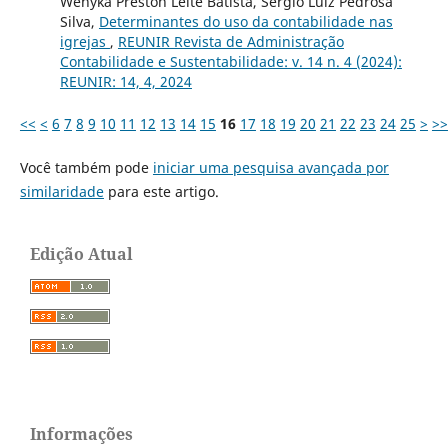
Wenyka Preston Leite Batista, Sergio Luiz Pedrosa
Silva,
Determinantes do uso da contabilidade nas
igrejas
,
REUNIR Revista de Administração
Contabilidade e Sustentabilidade: v. 14 n. 4 (2024):
REUNIR: 14, 4, 2024
<<
<
6
7
8
9
10
11
12
13
14
15
16
17
18
19
20
21
22
23
24
25
>
>>
Você também pode
iniciar uma pesquisa avançada por
similaridade
para este artigo.
Edição Atual
Informações