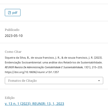
pdf
Publicado
2023-05-10
Como Citar
Siqueira da Silva, B., de souza francisco, J. R., & de souza francisco, J. R. (2023).
Evidenciação Socioambiental: uma análise dos Relatórios de Sustentabilidade.
REUNIR Revista De Administração Contabilidade E Sustentabilidade
,
13
(1), 215–233.
https://doi.org/10.18696/reunir.v13i1.1357
Fomatos de Citação
Edição
v. 13 n. 1 (2023): REUNIR: 13, 1, 2023