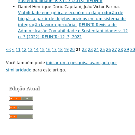
Sustentabilidade: v. 8 n. 3 (2018): REUNIR
Daniel Henrique Dario Capitani, João Victor Farina,
Viabilidade energética e econômica da produção de
biogás a partir de dejetos bovinos em um sistema de
integração lavoura-pecuária
,
REUNIR Revista de
Administração Contabilidade e Sustentabilidade: v. 12
n. 3 (2022): REUNIR: 12, 3, 2022
<<
<
11
12
13
14
15
16
17
18
19
20
21
22
23
24
25
26
27
28
29
30
Você também pode
iniciar uma pesquisa avançada por
similaridade
para este artigo.
Edição Atual