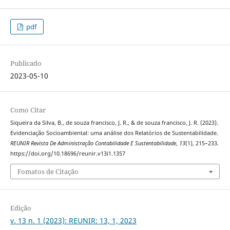
pdf
Publicado
2023-05-10
Como Citar
Siqueira da Silva, B., de souza francisco, J. R., & de souza francisco, J. R. (2023).
Evidenciação Socioambiental: uma análise dos Relatórios de Sustentabilidade.
REUNIR Revista De Administração Contabilidade E Sustentabilidade
,
13
(1), 215–233.
https://doi.org/10.18696/reunir.v13i1.1357
Fomatos de Citação
Edição
v. 13 n. 1 (2023): REUNIR: 13, 1, 2023