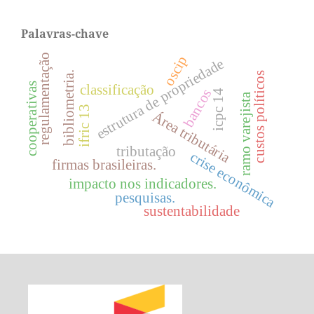
Palavras-chave
regulamentação
oscip
estrutura de propriedade
bibliometria.
custos políticos
cooperativas
classificação
bancos
icpc 14
ramo varejista
ifric 13
Área tributária
tributação
crise econômica
firmas brasileiras.
impacto nos indicadores.
pesquisas.
sustentabilidade