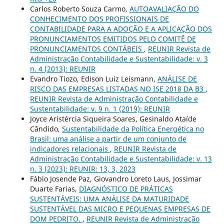
Carlos Roberto Souza Carmo,
AUTOAVALIAÇÃO DO
CONHECIMENTO DOS PROFISSIONAIS DE
CONTABILIDADE PARA A ADOÇÃO E A APLICAÇÃO DOS
PRONUNCIAMENTOS EMITIDOS PELO COMITÊ DE
PRONUNCIAMENTOS CONTÁBEIS
,
REUNIR Revista de
Administração Contabilidade e Sustentabilidade: v. 3
n. 4 (2013): REUNIR
Evandro Tiozo, Edison Luiz Leismann,
ANÁLISE DE
RISCO DAS EMPRESAS LISTADAS NO ISE 2018 DA B3
,
REUNIR Revista de Administração Contabilidade e
Sustentabilidade: v. 9 n. 1 (2019): REUNIR
Joyce Aristércia Siqueira Soares, Gesinaldo Ataíde
Cândido,
Sustentabilidade da Política Energética no
Brasil: uma análise a partir de um conjunto de
indicadores relacionais
,
REUNIR Revista de
Administração Contabilidade e Sustentabilidade: v. 13
n. 3 (2023): REUNIR: 13, 3, 2023
Fábio Josende Paz, Giovandro Loreto Laus, Jossimar
Duarte Farias,
DIAGNÓSTICO DE PRÁTICAS
SUSTENTÁVEIS: UMA ANÁLISE DA MATURIDADE
SUSTENTÁVEL DAS MICRO E PEQUENAS EMPRESAS DE
DOM PEDRITO.
,
REUNIR Revista de Administração