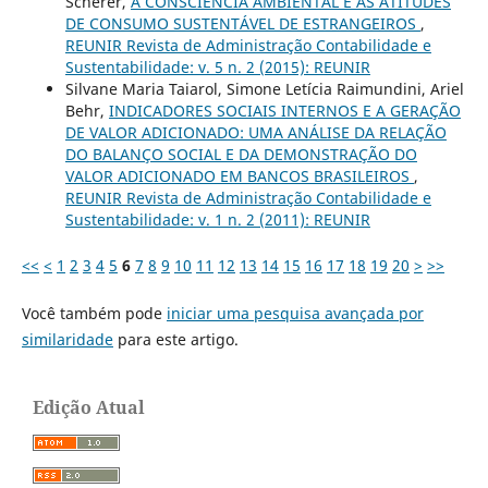
Scherer,
A CONSCIÊNCIA AMBIENTAL E AS ATITUDES
DE CONSUMO SUSTENTÁVEL DE ESTRANGEIROS
,
REUNIR Revista de Administração Contabilidade e
Sustentabilidade: v. 5 n. 2 (2015): REUNIR
Silvane Maria Taiarol, Simone Letícia Raimundini, Ariel
Behr,
INDICADORES SOCIAIS INTERNOS E A GERAÇÃO
DE VALOR ADICIONADO: UMA ANÁLISE DA RELAÇÃO
DO BALANÇO SOCIAL E DA DEMONSTRAÇÃO DO
VALOR ADICIONADO EM BANCOS BRASILEIROS
,
REUNIR Revista de Administração Contabilidade e
Sustentabilidade: v. 1 n. 2 (2011): REUNIR
<<
<
1
2
3
4
5
6
7
8
9
10
11
12
13
14
15
16
17
18
19
20
>
>>
Você também pode
iniciar uma pesquisa avançada por
similaridade
para este artigo.
Edição Atual