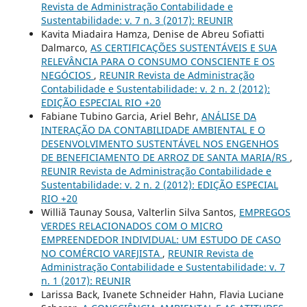
Revista de Administração Contabilidade e
Sustentabilidade: v. 7 n. 3 (2017): REUNIR
Kavita Miadaira Hamza, Denise de Abreu Sofiatti
Dalmarco,
AS CERTIFICAÇÕES SUSTENTÁVEIS E SUA
RELEVÂNCIA PARA O CONSUMO CONSCIENTE E OS
NEGÓCIOS
,
REUNIR Revista de Administração
Contabilidade e Sustentabilidade: v. 2 n. 2 (2012):
EDIÇÃO ESPECIAL RIO +20
Fabiane Tubino Garcia, Ariel Behr,
ANÁLISE DA
INTERAÇÃO DA CONTABILIDADE AMBIENTAL E O
DESENVOLVIMENTO SUSTENTÁVEL NOS ENGENHOS
DE BENEFICIAMENTO DE ARROZ DE SANTA MARIA/RS
,
REUNIR Revista de Administração Contabilidade e
Sustentabilidade: v. 2 n. 2 (2012): EDIÇÃO ESPECIAL
RIO +20
Williã Taunay Sousa, Valterlin Silva Santos,
EMPREGOS
VERDES RELACIONADOS COM O MICRO
EMPREENDEDOR INDIVIDUAL: UM ESTUDO DE CASO
NO COMÉRCIO VAREJISTA
,
REUNIR Revista de
Administração Contabilidade e Sustentabilidade: v. 7
n. 1 (2017): REUNIR
Larissa Back, Ivanete Schneider Hahn, Flavia Luciane