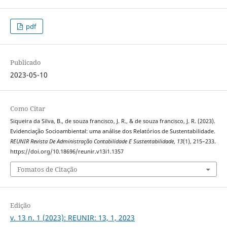
pdf
Publicado
2023-05-10
Como Citar
Siqueira da Silva, B., de souza francisco, J. R., & de souza francisco, J. R. (2023).
Evidenciação Socioambiental: uma análise dos Relatórios de Sustentabilidade.
REUNIR Revista De Administração Contabilidade E Sustentabilidade
,
13
(1), 215–233.
https://doi.org/10.18696/reunir.v13i1.1357
Fomatos de Citação
Edição
v. 13 n. 1 (2023): REUNIR: 13, 1, 2023