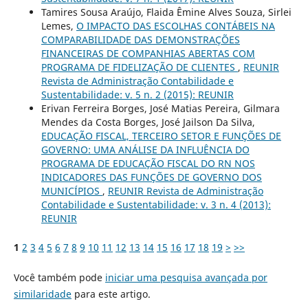
Tamires Sousa Araújo, Flaida Êmine Alves Souza, Sirlei
Lemes,
O IMPACTO DAS ESCOLHAS CONTÁBEIS NA
COMPARABILIDADE DAS DEMONSTRAÇÕES
FINANCEIRAS DE COMPANHIAS ABERTAS COM
PROGRAMA DE FIDELIZAÇÃO DE CLIENTES
,
REUNIR
Revista de Administração Contabilidade e
Sustentabilidade: v. 5 n. 2 (2015): REUNIR
Erivan Ferreira Borges, José Matias Pereira, Gilmara
Mendes da Costa Borges, José Jailson Da Silva,
EDUCAÇÃO FISCAL, TERCEIRO SETOR E FUNÇÕES DE
GOVERNO: UMA ANÁLISE DA INFLUÊNCIA DO
PROGRAMA DE EDUCAÇÃO FISCAL DO RN NOS
INDICADORES DAS FUNÇÕES DE GOVERNO DOS
MUNICÍPIOS
,
REUNIR Revista de Administração
Contabilidade e Sustentabilidade: v. 3 n. 4 (2013):
REUNIR
1
2
3
4
5
6
7
8
9
10
11
12
13
14
15
16
17
18
19
>
>>
Você também pode
iniciar uma pesquisa avançada por
similaridade
para este artigo.