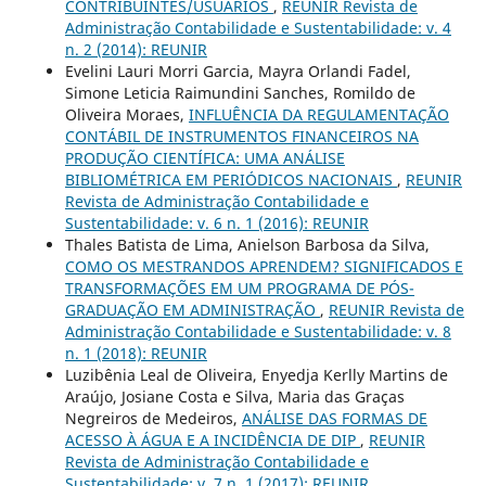
CONTRIBUINTES/USUÁRIOS
,
REUNIR Revista de
Administração Contabilidade e Sustentabilidade: v. 4
n. 2 (2014): REUNIR
Evelini Lauri Morri Garcia, Mayra Orlandi Fadel,
Simone Leticia Raimundini Sanches, Romildo de
Oliveira Moraes,
INFLUÊNCIA DA REGULAMENTAÇÃO
CONTÁBIL DE INSTRUMENTOS FINANCEIROS NA
PRODUÇÃO CIENTÍFICA: UMA ANÁLISE
BIBLIOMÉTRICA EM PERIÓDICOS NACIONAIS
,
REUNIR
Revista de Administração Contabilidade e
Sustentabilidade: v. 6 n. 1 (2016): REUNIR
Thales Batista de Lima, Anielson Barbosa da Silva,
COMO OS MESTRANDOS APRENDEM? SIGNIFICADOS E
TRANSFORMAÇÕES EM UM PROGRAMA DE PÓS-
GRADUAÇÃO EM ADMINISTRAÇÃO
,
REUNIR Revista de
Administração Contabilidade e Sustentabilidade: v. 8
n. 1 (2018): REUNIR
Luzibênia Leal de Oliveira, Enyedja Kerlly Martins de
Araújo, Josiane Costa e Silva, Maria das Graças
Negreiros de Medeiros,
ANÁLISE DAS FORMAS DE
ACESSO À ÁGUA E A INCIDÊNCIA DE DIP
,
REUNIR
Revista de Administração Contabilidade e
Sustentabilidade: v. 7 n. 1 (2017): REUNIR