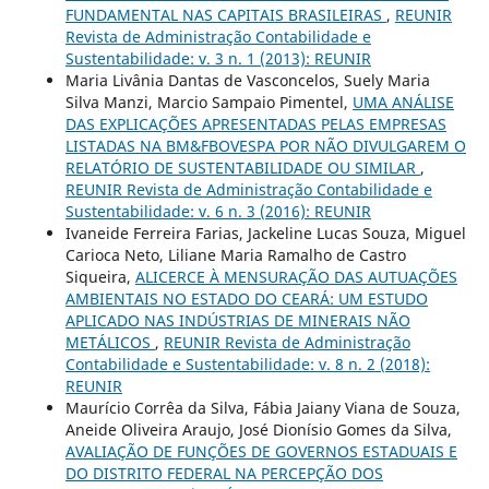
FUNDAMENTAL NAS CAPITAIS BRASILEIRAS
,
REUNIR
Revista de Administração Contabilidade e
Sustentabilidade: v. 3 n. 1 (2013): REUNIR
Maria Livânia Dantas de Vasconcelos, Suely Maria
Silva Manzi, Marcio Sampaio Pimentel,
UMA ANÁLISE
DAS EXPLICAÇÕES APRESENTADAS PELAS EMPRESAS
LISTADAS NA BM&FBOVESPA POR NÃO DIVULGAREM O
RELATÓRIO DE SUSTENTABILIDADE OU SIMILAR
,
REUNIR Revista de Administração Contabilidade e
Sustentabilidade: v. 6 n. 3 (2016): REUNIR
Ivaneide Ferreira Farias, Jackeline Lucas Souza, Miguel
Carioca Neto, Liliane Maria Ramalho de Castro
Siqueira,
ALICERCE À MENSURAÇÃO DAS AUTUAÇÕES
AMBIENTAIS NO ESTADO DO CEARÁ: UM ESTUDO
APLICADO NAS INDÚSTRIAS DE MINERAIS NÃO
METÁLICOS
,
REUNIR Revista de Administração
Contabilidade e Sustentabilidade: v. 8 n. 2 (2018):
REUNIR
Maurício Corrêa da Silva, Fábia Jaiany Viana de Souza,
Aneide Oliveira Araujo, José Dionísio Gomes da Silva,
AVALIAÇÃO DE FUNÇÕES DE GOVERNOS ESTADUAIS E
DO DISTRITO FEDERAL NA PERCEPÇÃO DOS