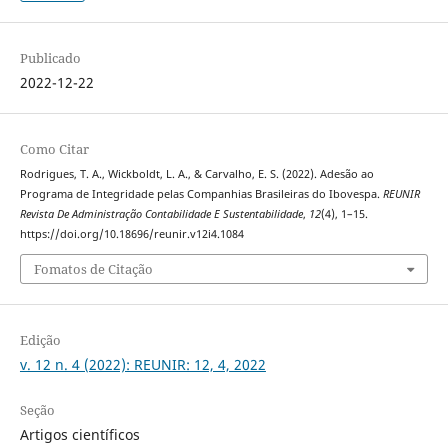
Publicado
2022-12-22
Como Citar
Rodrigues, T. A., Wickboldt, L. A., & Carvalho, E. S. (2022). Adesão ao
Programa de Integridade pelas Companhias Brasileiras do Ibovespa.
REUNIR
Revista De Administração Contabilidade E Sustentabilidade
,
12
(4), 1–15.
https://doi.org/10.18696/reunir.v12i4.1084
Fomatos de Citação
Edição
v. 12 n. 4 (2022): REUNIR: 12, 4, 2022
Seção
Artigos científicos