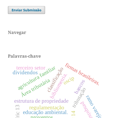
Enviar Submissão
Navegar
Palavras-chave
firmas brasileiras.
agricultura familiar
terceiro setor
classificação
dividendos
bibliometria.
oscip
Área tributária
bancos
tributação
ramo varejista
estrutura de propriedade
pesquisas.
ifric 13
regulamentação
educação ambiental.
proventos