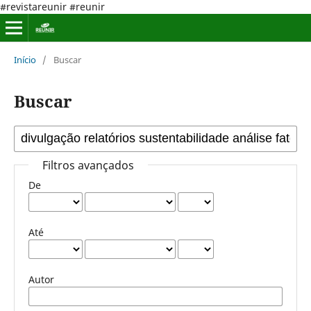
#revistareunir #reunir
Início
/
Buscar
Buscar
Filtros avançados
De
Até
Autor