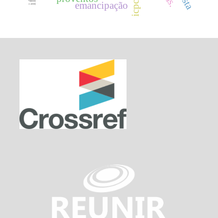
icpc 14
emancipação