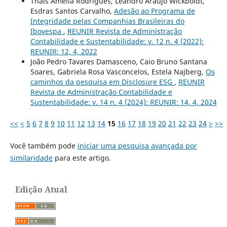
Thais Amélia Rodrigues, Leandro Araújo Wickboldt,
Esdras Santos Carvalho,
Adesão ao Programa de
Integridade pelas Companhias Brasileiras do
Ibovespa
,
REUNIR Revista de Administração
Contabilidade e Sustentabilidade: v. 12 n. 4 (2022):
REUNIR: 12, 4, 2022
João Pedro Tavares Damasceno, Caio Bruno Santana
Soares, Gabriela Rosa Vasconcelos, Estela Najberg,
Os
caminhos da pesquisa em Disclosure ESG
,
REUNIR
Revista de Administração Contabilidade e
Sustentabilidade: v. 14 n. 4 (2024): REUNIR: 14, 4, 2024
<<
<
5
6
7
8
9
10
11
12
13
14
15
16
17
18
19
20
21
22
23
24
>
>>
Você também pode
iniciar uma pesquisa avançada por
similaridade
para este artigo.
Edição Atual