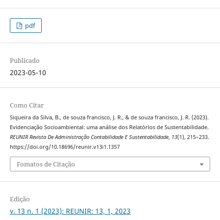
pdf
Publicado
2023-05-10
Como Citar
Siqueira da Silva, B., de souza francisco, J. R., & de souza francisco, J. R. (2023).
Evidenciação Socioambiental: uma análise dos Relatórios de Sustentabilidade.
REUNIR Revista De Administração Contabilidade E Sustentabilidade
,
13
(1), 215–233.
https://doi.org/10.18696/reunir.v13i1.1357
Fomatos de Citação
Edição
v. 13 n. 1 (2023): REUNIR: 13, 1, 2023