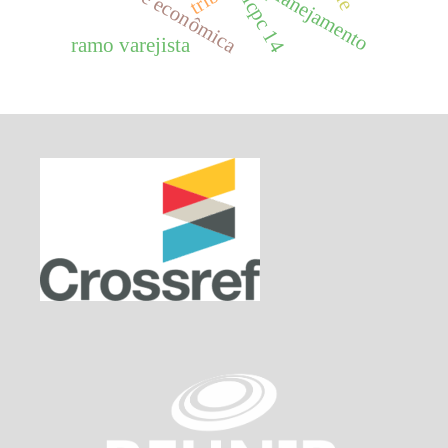
crise econômica
planejamento
icpc 14
ramo varejista