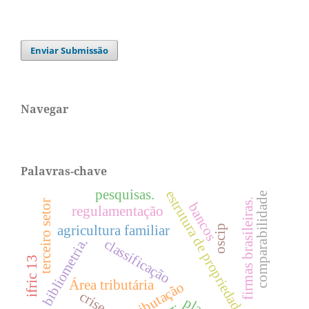
Enviar Submissão
Navegar
Palavras-chave
pesquisas.
estrutura de propriedade
comparabilidade
firmas brasileiras.
terceiro setor
bancos
regulamentação
agricultura familiar
oscip
bibliometria.
classificação
ifric 13
Área tributária
tributação