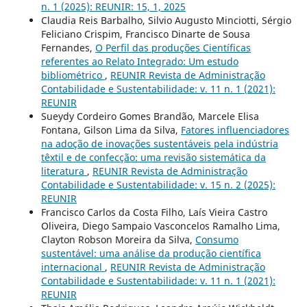
n. 1 (2025): REUNIR: 15, 1, 2025
Claudia Reis Barbalho, Silvio Augusto Minciotti, Sérgio
Feliciano Crispim, Francisco Dinarte de Sousa
Fernandes,
O Perfil das produções Científicas
referentes ao Relato Integrado: Um estudo
bibliométrico
,
REUNIR Revista de Administração
Contabilidade e Sustentabilidade: v. 11 n. 1 (2021):
REUNIR
Sueydy Cordeiro Gomes Brandão, Marcele Elisa
Fontana, Gilson Lima da Silva,
Fatores influenciadores
na adoção de inovações sustentáveis pela indústria
têxtil e de confecção: uma revisão sistemática da
literatura
,
REUNIR Revista de Administração
Contabilidade e Sustentabilidade: v. 15 n. 2 (2025):
REUNIR
Francisco Carlos da Costa Filho, Laís Vieira Castro
Oliveira, Diego Sampaio Vasconcelos Ramalho Lima,
Clayton Robson Moreira da Silva,
Consumo
sustentável: uma análise da produção científica
internacional
,
REUNIR Revista de Administração
Contabilidade e Sustentabilidade: v. 11 n. 1 (2021):
REUNIR