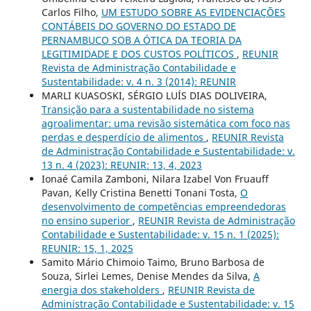
Carlos Filho,
UM ESTUDO SOBRE AS EVIDENCIAÇÕES
CONTÁBEIS DO GOVERNO DO ESTADO DE
PERNAMBUCO SOB A ÓTICA DA TEORIA DA
LEGITIMIDADE E DOS CUSTOS POLÍTICOS
,
REUNIR
Revista de Administração Contabilidade e
Sustentabilidade: v. 4 n. 3 (2014): REUNIR
MARLI KUASOSKI, SÉRGIO LUÍS DIAS DOLIVEIRA,
Transição para a sustentabilidade no sistema
agroalimentar: uma revisão sistemática com foco nas
perdas e desperdício de alimentos
,
REUNIR Revista
de Administração Contabilidade e Sustentabilidade: v.
13 n. 4 (2023): REUNIR: 13, 4, 2023
Ionaé Camila Zamboni, Nilara Izabel Von Fruauff
Pavan, Kelly Cristina Benetti Tonani Tosta,
O
desenvolvimento de competências empreendedoras
no ensino superior
,
REUNIR Revista de Administração
Contabilidade e Sustentabilidade: v. 15 n. 1 (2025):
REUNIR: 15, 1, 2025
Samito Mário Chimoio Taimo, Bruno Barbosa de
Souza, Sirlei Lemes, Denise Mendes da Silva,
A
energia dos stakeholders
,
REUNIR Revista de
Administração Contabilidade e Sustentabilidade: v. 15