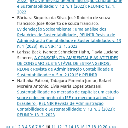
2022
,
REUNIR Revista de Administração Contabilidade
e Sustentabilidade: v. 12 n. 1 (2022): REUNIR: 12, 1,
2022
Bárbara Siqueira da Silva, José Roberto de souza
francisco, José Roberto de souza francisco,
Evidenciação Socioambiental: uma análise dos
Relatórios de Sustentabilidade
,
REUNIR Revista de
Administração Contabilidade e Sustentabilidade: v. 13
n. 1 (2023): REUNIR: 13, 1, 2023
Larissa Back, Ivanete Schneider Hahn, Flavia Luciane
Scherer,
A CONSCIÊNCIA AMBIENTAL E AS ATITUDES
DE CONSUMO SUSTENTÁVEL DE ESTRANGEIROS
,
REUNIR Revista de Administração Contabilidade e
Sustentabilidade: v. 5 n. 2 (2015): REUNIR
Nathalia Patroni, Tabajara Pimenta Junior, Rafael
Moreira Antônio, Lívia Maria Lopes Stanzani,
Sustentabilidade no mercado de capitais: um estudo
sobre o desempenho do ISE no mercado acionário
brasileiro
,
REUNIR Revista de Administração
Contabilidade e Sustentabilidade: v. 13 n. 3 (2023):
REUNIR: 13, 3, 2023
<<
<
1
2
3
4
5
6
7
8
9
10
11
12
13
14
15
16
17
18
19
20
>
>>